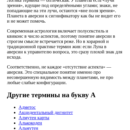
Логика термина — оптическая. У планеты есть «лучи
зрения», идущие под определёнными углами; знаки, не
попадающие на эти лучи, остаются «вне поля зрения».
Планета в аверсии к сигнификатору как бы не видит его
и не может помочь.
Современная астрология включает полусекстиль и
квиконс в число аспектов, поэтому понятие аверсии в
строгом смысле встречается реже. Но в хорарной и
традиционной практике термин жив: если Луна в
аверсии к управителю вопроса, это сразу плохой знак для
исхода.
Соответственно, не каждое «отсутствие аспекта» —
аверсия. Это специальное понятие именно про
несовершенную видимость между планетами, не про
любые слабые конфигурации.
Другие термины на букву А
Адметос
Акцидентальный дигнитет
Алмутен карты
Алькокоден
Альмутен