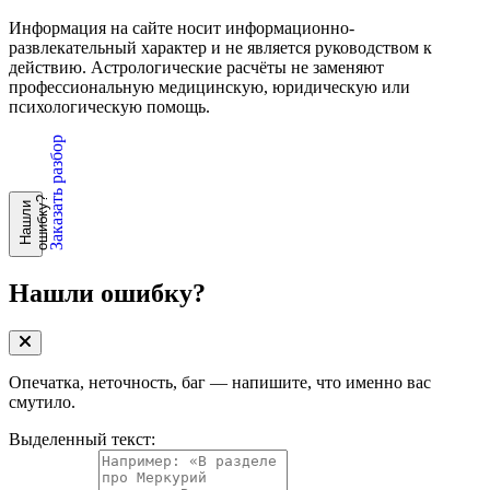
Информация на сайте носит информационно-
развлекательный характер и не является руководством к
действию. Астрологические расчёты не заменяют
профессиональную медицинскую, юридическую или
психологическую помощь.
Заказать разбор
?
Н
а
ш
л
и
о
ш
и
б
к
у
Нашли ошибку?
Опечатка, неточность, баг — напишите, что именно вас
смутило.
Выделенный текст: