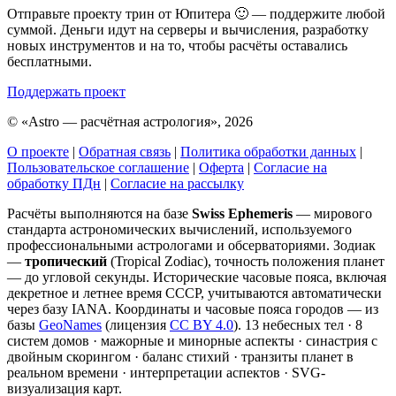
Отправьте проекту трин от Юпитера 🙂 — поддержите любой
суммой. Деньги идут на серверы и вычисления, разработку
новых инструментов и на то, чтобы расчёты оставались
бесплатными.
Поддержать проект
©
«Astro — расчётная астрология», 2026
О проекте
|
Обратная связь
|
Политика обработки данных
|
Пользовательское соглашение
|
Оферта
|
Согласие на
обработку ПДн
|
Согласие на рассылку
Расчёты выполняются на базе
Swiss Ephemeris
— мирового
стандарта астрономических вычислений, используемого
профессиональными астрологами и обсерваториями. Зодиак
—
тропический
(Tropical Zodiac), точность положения планет
— до угловой секунды. Исторические часовые пояса, включая
декретное и летнее время СССР, учитываются автоматически
через базу IANA. Координаты и часовые пояса городов — из
базы
GeoNames
(лицензия
CC BY 4.0
). 13 небесных тел · 8
систем домов · мажорные и минорные аспекты · синастрия с
двойным скорингом · баланс стихий · транзиты планет в
реальном времени · интерпретации аспектов · SVG-
визуализация карт.