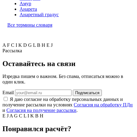
Амур
Анарета
Анаретный градус
Все термины словаря
A
F
C
I
K
D
G
L
B
H
E
J
Рассылка
Оставайтесь на связи
Изредка пишем о важном. Без спама, отписаться можно в
один клик.
Email
Подписаться
Я даю согласие на обработку персональных данных и
получение рассылки на условиях
Согласия на обработку ПДн
и
Согласия на получение рассылки
.
E
J
A
G
C
L
I
K
B
H
Понравился расчёт?