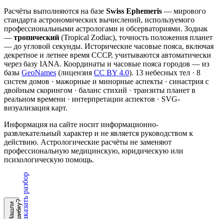
Расчёты выполняются на базе
Swiss Ephemeris
— мирового
стандарта астрономических вычислений, используемого
профессиональными астрологами и обсерваториями. Зодиак
—
тропический
(Tropical Zodiac), точность положения планет
— до угловой секунды. Исторические часовые пояса, включая
декретное и летнее время СССР, учитываются автоматически
через базу IANA. Координаты и часовые пояса городов — из
базы
GeoNames
(лицензия
CC BY 4.0
). 13 небесных тел · 8
систем домов · мажорные и минорные аспекты · синастрия с
двойным скорингом · баланс стихий · транзиты планет в
реальном времени · интерпретации аспектов · SVG-
визуализация карт.
Информация на сайте носит информационно-
развлекательный характер и не является руководством к
действию. Астрологические расчёты не заменяют
профессиональную медицинскую, юридическую или
психологическую помощь.
Заказать разбор
?
Н
а
ш
л
и
о
ш
и
б
к
у