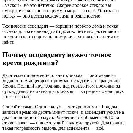
«маской», но это неточно. Скорее лобовое стекло: вы
смотрите сквозь него наружу, а мир — на вас. Убрать его
нельзя — оно всегда между вами и реальностью.
Технически асцендент — вершина первого дома и точка
отсчёта для всех двенадцати домов. Без него рассыпается
половина карты: дома не построить, угловые планеты не
найти.
Почему асценденту нужно точное
время рождения?
Дата задаёт положение планет в знаках — оно меняется
медленно. А асцендент привязан не к дате, а к вращению
Земли. Полный круг зодиака над горизонтом проходит за
сутки; делим на двенадцать знаков — в среднем около двух
часов на знак.
Считайте сами. Один градус — четыре минуты. Роддом
записал время на десять минут позже, и асцендент уехал на
два с половиной градуса. Рождение в 7:50 вместо 8:10 на
стыке знаков — и восходящий знак уже другой. Для Солнца
такая погрешность мелочь, для асцендента — всё.