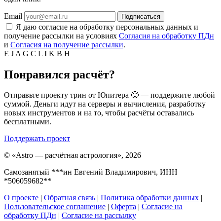
Email
Подписаться
Я даю согласие на обработку персональных данных и
получение рассылки на условиях
Согласия на обработку ПДн
и
Согласия на получение рассылки
.
E
J
A
G
C
L
I
K
B
H
Понравился расчёт?
Отправьте проекту трин от Юпитера 🙂 — поддержите любой
суммой. Деньги идут на серверы и вычисления, разработку
новых инструментов и на то, чтобы расчёты оставались
бесплатными.
Поддержать проект
©
«Astro — расчётная астрология», 2026
Самозанятый ***ин Евгений Владимирович, ИНН
*506059682**
О проекте
|
Обратная связь
|
Политика обработки данных
|
Пользовательское соглашение
|
Оферта
|
Согласие на
обработку ПДн
|
Согласие на рассылку