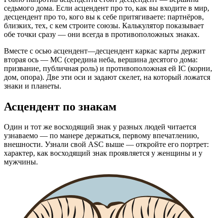
седьмого дома. Если асцендент про то, как вы входите в мир,
десцендент про то, кого вы к себе притягиваете: партнёров,
близких, тех, с кем строите союзы. Калькулятор показывает
обе точки сразу — они всегда в противоположных знаках.
Вместе с осью асцендент—десцендент каркас карты держит
вторая ось — MC (середина неба, вершина десятого дома:
призвание, публичная роль) и противоположная ей IC (корни,
дом, опора). Две эти оси и задают скелет, на который ложатся
знаки и планеты.
Асцендент по знакам
Один и тот же восходящий знак у разных людей читается
узнаваемо — по манере держаться, первому впечатлению,
внешности. Узнали свой ASC выше — откройте его портрет:
характер, как восходящий знак проявляется у женщины и у
мужчины.