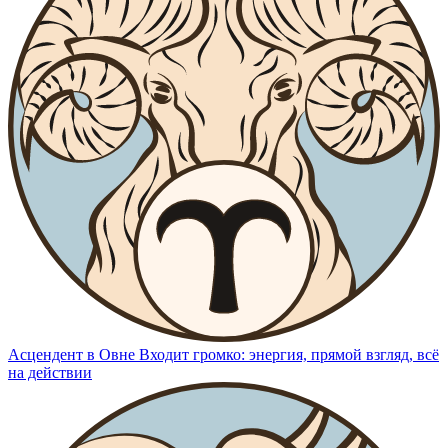
Асцендент в Овне
Входит громко: энергия, прямой взгляд, всё
на действии