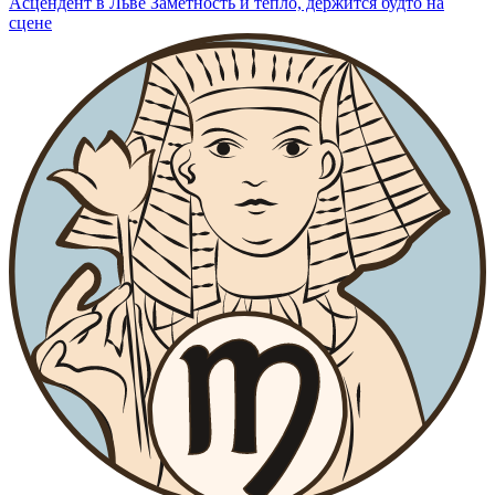
Асцендент в Льве
Заметность и тепло, держится будто на
сцене