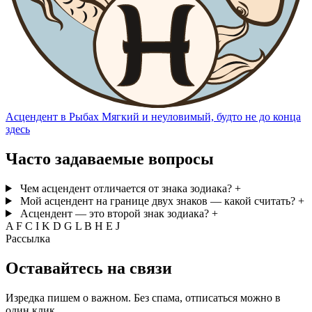
Асцендент в Рыбах
Мягкий и неуловимый, будто не до конца
здесь
Часто задаваемые вопросы
Чем асцендент отличается от знака зодиака?
+
Мой асцендент на границе двух знаков — какой считать?
+
Асцендент — это второй знак зодиака?
+
A
F
C
I
K
D
G
L
B
H
E
J
Рассылка
Оставайтесь на связи
Изредка пишем о важном. Без спама, отписаться можно в
один клик.