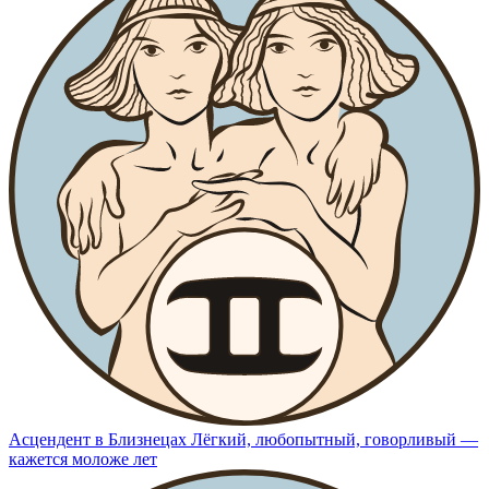
Асцендент в Близнецах
Лёгкий, любопытный, говорливый —
кажется моложе лет