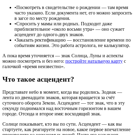
•
Посмотреть в свидетельстве о рождении — там время
часто указано. Если документа нет, его можно запросить
в загсе по месту рождения.
•
Спросить у мамы или родных. Подходит даже
приблизительное «около восьми утра» — оно сужает
асцендент до одного-двух знаков.
•
Заказать ректификацию — восстановление времени по
событиям жизни. Это работа астролога, не калькулятор.
А пока время уточняется — знак Солнца, Луны и аспекты
можно посмотреть и без него:
постройте натальную карту
с
галочкой «время неизвестно».
Что такое асцендент?
Представьте небо в момент, когда вы родились. Зодиак —
лента из двенадцати знаков, которая вращается за счёт
суточного оборота Земли. Асцендент — тот знак, что в эту
секунду поднимался над восточным горизонтом в вашем
городе. Отсюда и второе имя: восходящий знак.
Солнце показывает, кто вы по сути. Асцендент — как вы
стартуете, как реагируете на новое, какое первое впечатление
производите на незнакомых людей. Часто его называют