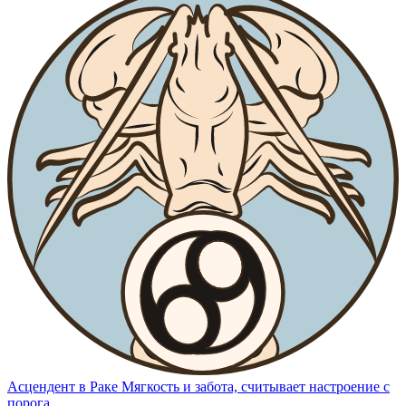
Асцендент в Раке
Мягкость и забота, считывает настроение с
порога