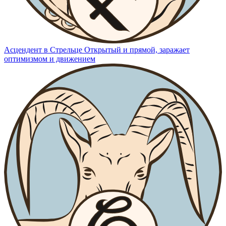
Асцендент в Стрельце
Открытый и прямой, заражает
оптимизмом и движением