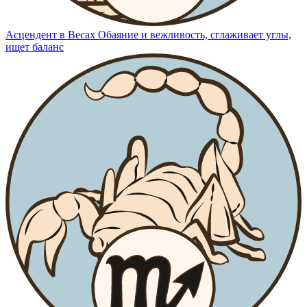
Асцендент в Весах
Обаяние и вежливость, сглаживает углы,
ищет баланс