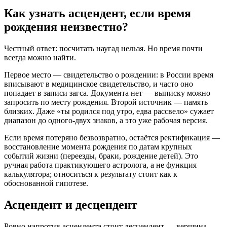
Как узнать асцендент, если время
рождения неизвестно?
Честный ответ: посчитать наугад нельзя. Но время почти
всегда можно найти.
Первое место — свидетельство о рождении: в России время
вписывают в медицинское свидетельство, и часто оно
попадает в записи загса. Документа нет — выписку можно
запросить по месту рождения. Второй источник — память
близких. Даже «ты родился под утро, едва рассвело» сужает
диапазон до одного-двух знаков, а это уже рабочая версия.
Если время потеряно безвозвратно, остаётся ректификация —
восстановление момента рождения по датам крупных
событий жизни (переезды, браки, рождение детей). Это
ручная работа практикующего астролога, а не функция
калькулятора; относиться к результату стоит как к
обоснованной гипотезе.
Асцендент и десцендент
Ровно напротив асцендента стоит десцендент — вершина