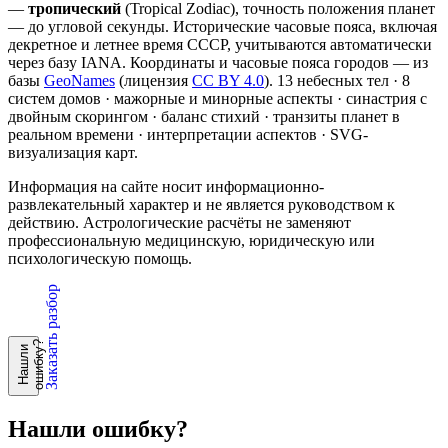
—
тропический
(Tropical Zodiac), точность положения планет
— до угловой секунды. Исторические часовые пояса, включая
декретное и летнее время СССР, учитываются автоматически
через базу IANA. Координаты и часовые пояса городов — из
базы
GeoNames
(лицензия
CC BY 4.0
). 13 небесных тел · 8
систем домов · мажорные и минорные аспекты · синастрия с
двойным скорингом · баланс стихий · транзиты планет в
реальном времени · интерпретации аспектов · SVG-
визуализация карт.
Информация на сайте носит информационно-
развлекательный характер и не является руководством к
действию. Астрологические расчёты не заменяют
профессиональную медицинскую, юридическую или
психологическую помощь.
Заказать разбор
?
Н
а
ш
л
и
о
ш
и
б
к
у
Нашли ошибку?