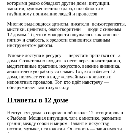
которыми редко обладают другие дома: интуиции,
эмпатии, художественного дара, способности к
глубинному пониманию людей и процессов.
Многие выдающиеся артисты, писатели, психотерапевты,
мистики, целители, благотворители — люди с сильным
12 домом. То, что в молодости ощущалось как «слепое
пятно» и слабость, к зрелости становится главным
инструментом работы.
Условие доступа к ресурсу — перестать прятаться от 12
дома. Сознательно входить в него: через психотерапию,
медитативные практики, искусство, ведение дневника,
аналитическую работу со снами. Тот, кто избегает 12
дома, получает его в виде «случайных» кризисов и
непонятных провалов. Тот, кто идёт навстречу —
обнаруживает там тихую силу.
Планеты в 12 доме
Нептун тут дома в современной школе: 12 ассоциирован
с Рыбами. Мощная интуиция, тяга к мистике, размытие
границ между собой и миром. Талант к искусству,
поэзии, музыке, психологии. Опасность — зависимости