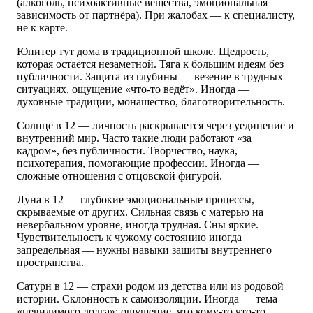
(алкоголь, психоактивные вещества, эмоциональная
зависимость от партнёра). При жалобах — к специалисту,
не к карте.
Юпитер тут дома в традиционной школе. Щедрость,
которая остаётся незаметной. Тяга к большим идеям без
публичности. Защита из глубины — везение в трудных
ситуациях, ощущение «что-то ведёт». Иногда —
духовные традиции, монашество, благотворительность.
Солнце в 12 — личность раскрывается через уединение и
внутренний мир. Часто такие люди работают «за
кадром», без публичности. Творчество, наука,
психотерапия, помогающие профессии. Иногда —
сложные отношения с отцовской фигурой.
Луна в 12 — глубокие эмоциональные процессы,
скрываемые от других. Сильная связь с матерью на
невербальном уровне, иногда трудная. Сны яркие.
Чувствительность к чужому состоянию иногда
запредельная — нужны навыки защиты внутреннего
пространства.
Сатурн в 12 — страхи родом из детства или из родовой
истории. Склонность к самоизоляции. Иногда — тема
«невидимого долга»: ощущение, что кому-то что-то