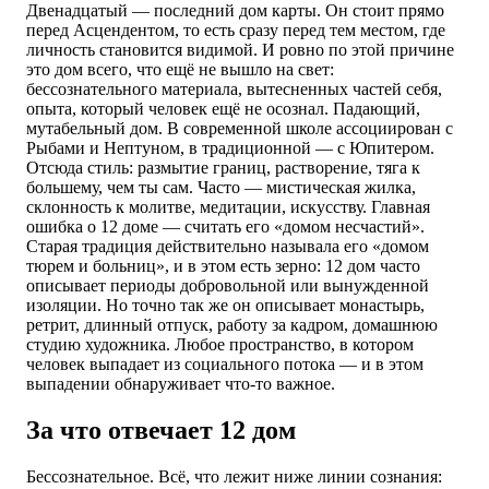
Двенадцатый — последний дом карты. Он стоит прямо
перед Асцендентом, то есть сразу перед тем местом, где
личность становится видимой. И ровно по этой причине
это дом всего, что ещё не вышло на свет:
бессознательного материала, вытесненных частей себя,
опыта, который человек ещё не осознал. Падающий,
мутабельный дом. В современной школе ассоциирован с
Рыбами и Нептуном, в традиционной — с Юпитером.
Отсюда стиль: размытие границ, растворение, тяга к
большему, чем ты сам. Часто — мистическая жилка,
склонность к молитве, медитации, искусству. Главная
ошибка о 12 доме — считать его «домом несчастий».
Старая традиция действительно называла его «домом
тюрем и больниц», и в этом есть зерно: 12 дом часто
описывает периоды добровольной или вынужденной
изоляции. Но точно так же он описывает монастырь,
ретрит, длинный отпуск, работу за кадром, домашнюю
студию художника. Любое пространство, в котором
человек выпадает из социального потока — и в этом
выпадении обнаруживает что-то важное.
За что отвечает 12 дом
Бессознательное. Всё, что лежит ниже линии сознания: