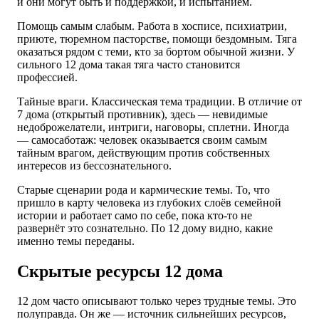
и они могут быть и поддержкой, и испытанием.
Помощь самым слабым. Работа в хосписе, психиатрии,
приюте, тюремном пасторстве, помощи бездомным. Тяга
оказаться рядом с теми, кто за бортом обычной жизни. У
сильного 12 дома такая тяга часто становится
профессией.
Тайные враги. Классическая тема традиции. В отличие от
7 дома (открытый противник), здесь — невидимые
недоброжелатели, интриги, наговоры, сплетни. Иногда
— самосаботаж: человек оказывается своим самым
тайным врагом, действующим против собственных
интересов из бессознательного.
Старые сценарии рода и кармические темы. То, что
пришло в карту человека из глубоких слоёв семейной
истории и работает само по себе, пока кто-то не
развернёт это сознательно. По 12 дому видно, какие
именно темы переданы.
Скрытые ресурсы 12 дома
12 дом часто описывают только через трудные темы. Это
полуправда. Он же — источник сильнейших ресурсов,