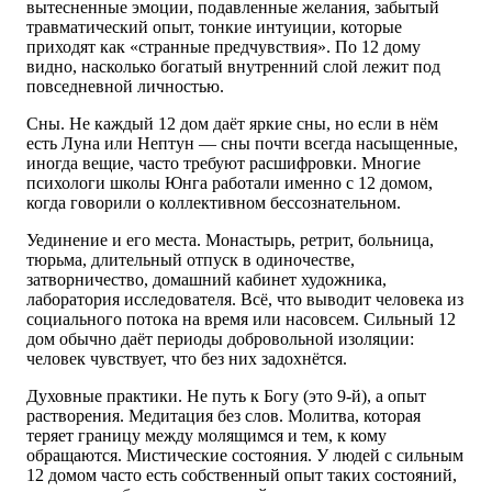
вытесненные эмоции, подавленные желания, забытый
травматический опыт, тонкие интуиции, которые
приходят как «странные предчувствия». По 12 дому
видно, насколько богатый внутренний слой лежит под
повседневной личностью.
Сны. Не каждый 12 дом даёт яркие сны, но если в нём
есть Луна или Нептун — сны почти всегда насыщенные,
иногда вещие, часто требуют расшифровки. Многие
психологи школы Юнга работали именно с 12 домом,
когда говорили о коллективном бессознательном.
Уединение и его места. Монастырь, ретрит, больница,
тюрьма, длительный отпуск в одиночестве,
затворничество, домашний кабинет художника,
лаборатория исследователя. Всё, что выводит человека из
социального потока на время или насовсем. Сильный 12
дом обычно даёт периоды добровольной изоляции:
человек чувствует, что без них задохнётся.
Духовные практики. Не путь к Богу (это 9-й), а опыт
растворения. Медитация без слов. Молитва, которая
теряет границу между молящимся и тем, к кому
обращаются. Мистические состояния. У людей с сильным
12 домом часто есть собственный опыт таких состояний,