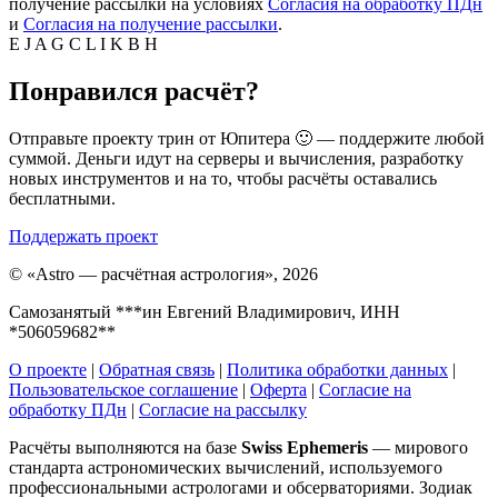
получение рассылки на условиях
Согласия на обработку ПДн
и
Согласия на получение рассылки
.
E
J
A
G
C
L
I
K
B
H
Понравился расчёт?
Отправьте проекту трин от Юпитера 🙂 — поддержите любой
суммой. Деньги идут на серверы и вычисления, разработку
новых инструментов и на то, чтобы расчёты оставались
бесплатными.
Поддержать проект
©
«Astro — расчётная астрология», 2026
Самозанятый ***ин Евгений Владимирович, ИНН
*506059682**
О проекте
|
Обратная связь
|
Политика обработки данных
|
Пользовательское соглашение
|
Оферта
|
Согласие на
обработку ПДн
|
Согласие на рассылку
Расчёты выполняются на базе
Swiss Ephemeris
— мирового
стандарта астрономических вычислений, используемого
профессиональными астрологами и обсерваториями. Зодиак