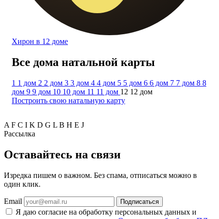
Хирон в 12 доме
Все дома натальной карты
1
1 дом
2
2 дом
3
3 дом
4
4 дом
5
5 дом
6
6 дом
7
7 дом
8
8
дом
9
9 дом
10
10 дом
11
11 дом
12
12 дом
Построить свою натальную карту
A
F
C
I
K
D
G
L
B
H
E
J
Рассылка
Оставайтесь на связи
Изредка пишем о важном. Без спама, отписаться можно в
один клик.
Email
Подписаться
Я даю согласие на обработку персональных данных и