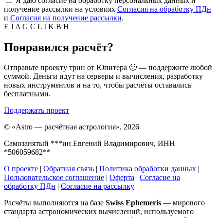
Я даю согласие на обработку персональных данных и
получение рассылки на условиях
Согласия на обработку ПДн
и
Согласия на получение рассылки
.
E
J
A
G
C
L
I
K
B
H
Понравился расчёт?
Отправьте проекту трин от Юпитера 🙂 — поддержите любой
суммой. Деньги идут на серверы и вычисления, разработку
новых инструментов и на то, чтобы расчёты оставались
бесплатными.
Поддержать проект
©
«Astro — расчётная астрология», 2026
Самозанятый ***ин Евгений Владимирович, ИНН
*506059682**
О проекте
|
Обратная связь
|
Политика обработки данных
|
Пользовательское соглашение
|
Оферта
|
Согласие на
обработку ПДн
|
Согласие на рассылку
Расчёты выполняются на базе
Swiss Ephemeris
— мирового
стандарта астрономических вычислений, используемого