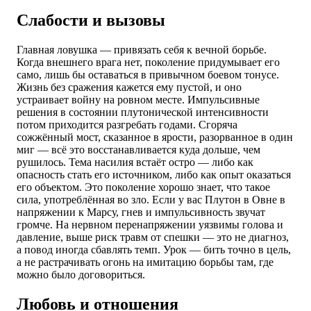
Слабости и вызовы
Главная ловушка — привязать себя к вечной борьбе.
Когда внешнего врага нет, поколение придумывает его
само, лишь бы оставаться в привычном боевом тонусе.
Жизнь без сражения кажется ему пустой, и оно
устраивает войну на ровном месте. Импульсивные
решения в состоянии плутонической интенсивности
потом приходится разгребать годами. Сгоряча
сожжённый мост, сказанное в ярости, разорванное в один
миг — всё это восстанавливается куда дольше, чем
рушилось. Тема насилия встаёт остро — либо как
опасность стать его источником, либо как опыт оказаться
его объектом. Это поколение хорошо знает, что такое
сила, употреблённая во зло. Если у вас Плутон в Овне в
напряжении к Марсу, гнев и импульсивность звучат
громче. На нервном перенапряжении уязвимы голова и
давление, выше риск травм от спешки — это не диагноз,
а повод иногда сбавлять темп. Урок — бить точно в цель,
а не растрачивать огонь на имитацию борьбы там, где
можно было договориться.
Любовь и отношения