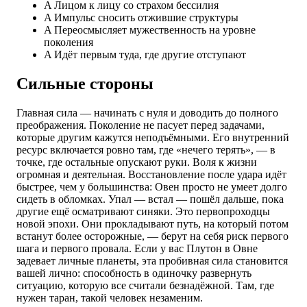
A
Лицом к лицу со страхом бессилия
A
Импульс сносить отжившие структуры
A
Переосмысляет мужественность на уровне
поколения
A
Идёт первым туда, где другие отступают
Сильные стороны
Главная сила — начинать с нуля и доводить до полного
преображения. Поколение не пасует перед задачами,
которые другим кажутся неподъёмными. Его внутренний
ресурс включается ровно там, где «нечего терять», — в
точке, где остальные опускают руки. Воля к жизни
огромная и деятельная. Восстановление после удара идёт
быстрее, чем у большинства: Овен просто не умеет долго
сидеть в обломках. Упал — встал — пошёл дальше, пока
другие ещё осматривают синяки. Это первопроходцы
новой эпохи. Они прокладывают путь, на который потом
встанут более осторожные, — берут на себя риск первого
шага и первого провала. Если у вас Плутон в Овне
задевает личные планеты, эта пробивная сила становится
вашей лично: способность в одиночку развернуть
ситуацию, которую все считали безнадёжной. Там, где
нужен таран, такой человек незаменим.