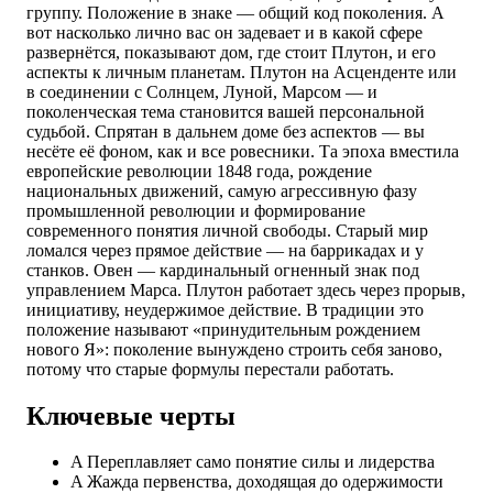
группу. Положение в знаке — общий код поколения. А
вот насколько лично вас он задевает и в какой сфере
развернётся, показывают дом, где стоит Плутон, и его
аспекты к личным планетам. Плутон на Асценденте или
в соединении с Солнцем, Луной, Марсом — и
поколенческая тема становится вашей персональной
судьбой. Спрятан в дальнем доме без аспектов — вы
несёте её фоном, как и все ровесники. Та эпоха вместила
европейские революции 1848 года, рождение
национальных движений, самую агрессивную фазу
промышленной революции и формирование
современного понятия личной свободы. Старый мир
ломался через прямое действие — на баррикадах и у
станков. Овен — кардинальный огненный знак под
управлением Марса. Плутон работает здесь через прорыв,
инициативу, неудержимое действие. В традиции это
положение называют «принудительным рождением
нового Я»: поколение вынуждено строить себя заново,
потому что старые формулы перестали работать.
Ключевые черты
A
Переплавляет само понятие силы и лидерства
A
Жажда первенства, доходящая до одержимости