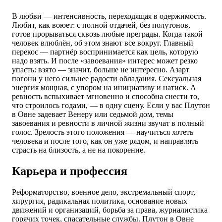
В любви — интенсивность, переходящая в одержимость.
Любит, как воюет: с полной отдачей, без полутонов,
готов прорываться сквозь любые преграды. Когда такой
человек влюблён, об этом знают все вокруг. Главный
перекос — партнёр воспринимается как цель, которую
надо взять. И после «завоевания» интерес может резко
упасть: взято — значит, больше не интересно. Азарт
погони у него сильнее радости обладания. Сексуальная
энергия мощная, с упором на инициативу и натиск. А
ревность вспыхивает мгновенно и способна снести то,
что строилось годами, — в одну сцену. Если у вас Плутон
в Овне задевает Венеру или седьмой дом, темы
завоевания и ревности в личной жизни звучат в полный
голос. Зрелость этого положения — научиться хотеть
человека и после того, как он уже рядом, и направлять
страсть на близость, а не на покорение.
Карьера и профессия
Реформаторство, военное дело, экстремальный спорт,
хирургия, радикальная политика, основание новых
движений и организаций, борьба за права, журналистика
горячих точек, спасательные службы. Плутон в Овне