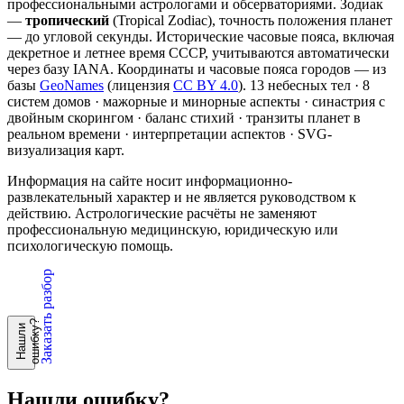
профессиональными астрологами и обсерваториями. Зодиак
—
тропический
(Tropical Zodiac), точность положения планет
— до угловой секунды. Исторические часовые пояса, включая
декретное и летнее время СССР, учитываются автоматически
через базу IANA. Координаты и часовые пояса городов — из
базы
GeoNames
(лицензия
CC BY 4.0
). 13 небесных тел · 8
систем домов · мажорные и минорные аспекты · синастрия с
двойным скорингом · баланс стихий · транзиты планет в
реальном времени · интерпретации аспектов · SVG-
визуализация карт.
Информация на сайте носит информационно-
развлекательный характер и не является руководством к
действию. Астрологические расчёты не заменяют
профессиональную медицинскую, юридическую или
психологическую помощь.
Заказать разбор
?
Н
а
ш
л
и
о
ш
и
б
к
у
Нашли ошибку?