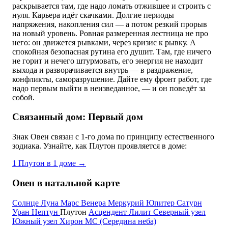
раскрывается там, где надо ломать отжившее и строить с
нуля. Карьера идёт скачками. Долгие периоды
напряжения, накопления сил — а потом резкий прорыв
на новый уровень. Ровная размеренная лестница не про
него: он движется рывками, через кризис к рывку. А
спокойная безопасная рутина его душит. Там, где ничего
не горит и нечего штурмовать, его энергия не находит
выхода и разворачивается внутрь — в раздражение,
конфликты, саморазрушение. Дайте ему фронт работ, где
надо первым выйти в неизведанное, — и он поведёт за
собой.
Связанный дом: Первый дом
Знак Овен связан с 1-го дома по принципу естественного
зодиака. Узнайте, как Плутон проявляется в доме:
1
Плутон в 1 доме
→
Овен в натальной карте
Солнце
Луна
Марс
Венера
Меркурий
Юпитер
Сатурн
Уран
Нептун
Плутон
Асцендент
Лилит
Северный узел
Южный узел
Хирон
MC (Середина неба)