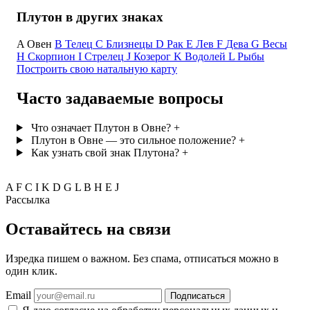
Плутон в других знаках
A
Овен
B
Телец
C
Близнецы
D
Рак
E
Лев
F
Дева
G
Весы
H
Скорпион
I
Стрелец
J
Козерог
K
Водолей
L
Рыбы
Построить свою натальную карту
Часто задаваемые вопросы
Что означает Плутон в Овне?
+
Плутон в Овне — это сильное положение?
+
Как узнать свой знак Плутона?
+
A
F
C
I
K
D
G
L
B
H
E
J
Рассылка
Оставайтесь на связи
Изредка пишем о важном. Без спама, отписаться можно в
один клик.
Email
Подписаться