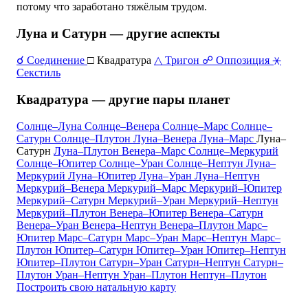
потому что заработано тяжёлым трудом.
Луна и Сатурн — другие аспекты
☌ Соединение
□ Квадратура
△ Тригон
☍ Оппозиция
⚹
Секстиль
Квадратура — другие пары планет
Солнце–Луна
Солнце–Венера
Солнце–Марс
Солнце–
Сатурн
Солнце–Плутон
Луна–Венера
Луна–Марс
Луна–
Сатурн
Луна–Плутон
Венера–Марс
Солнце–Меркурий
Солнце–Юпитер
Солнце–Уран
Солнце–Нептун
Луна–
Меркурий
Луна–Юпитер
Луна–Уран
Луна–Нептун
Меркурий–Венера
Меркурий–Марс
Меркурий–Юпитер
Меркурий–Сатурн
Меркурий–Уран
Меркурий–Нептун
Меркурий–Плутон
Венера–Юпитер
Венера–Сатурн
Венера–Уран
Венера–Нептун
Венера–Плутон
Марс–
Юпитер
Марс–Сатурн
Марс–Уран
Марс–Нептун
Марс–
Плутон
Юпитер–Сатурн
Юпитер–Уран
Юпитер–Нептун
Юпитер–Плутон
Сатурн–Уран
Сатурн–Нептун
Сатурн–
Плутон
Уран–Нептун
Уран–Плутон
Нептун–Плутон
Построить свою натальную карту