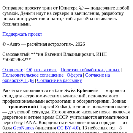
Отправьте проекту трин от Юпитера 🙂 — поддержите любой
суммой. Деньги идут на серверы и вычисления, разработку
новых инструментов и на то, чтобы расчёты оставались
бесплатными.
Поддержать проект
©
«Astro — расчётная астрология», 2026
Самозанятый ***ин Евгений Владимирович, ИНН
*506059682**
О проекте
|
Обратная связь
|
Политика обработки данных
|
Пользовательское соглашение
|
Оферта
|
Согласие на
обработку ПДн
|
Согласие на рассылку
Расчёты выполняются на базе
Swiss Ephemeris
— мирового
стандарта астрономических вычислений, используемого
профессиональными астрологами и обсерваториями. Зодиак
—
тропический
(Tropical Zodiac), точность положения планет
— до угловой секунды. Исторические часовые пояса, включая
декретное и летнее время СССР, учитываются автоматически
через базу IANA. Координаты и часовые пояса городов — из
базы
GeoNames
(лицензия
CC BY 4.0
). 13 небесных тел · 8