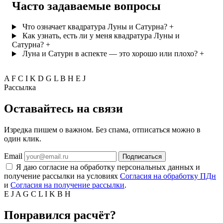
Часто задаваемые вопросы
Что означает квадратура Луны и Сатурна?
+
Как узнать, есть ли у меня квадратура Луны и
Сатурна?
+
Луна и Сатурн в аспекте — это хорошо или плохо?
+
A
F
C
I
K
D
G
L
B
H
E
J
Рассылка
Оставайтесь на связи
Изредка пишем о важном. Без спама, отписаться можно в
один клик.
Email
Подписаться
Я даю согласие на обработку персональных данных и
получение рассылки на условиях
Согласия на обработку ПДн
и
Согласия на получение рассылки
.
E
J
A
G
C
L
I
K
B
H
Понравился расчёт?