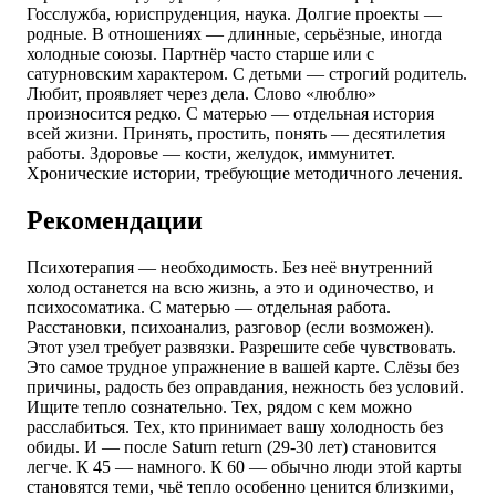
Госслужба, юриспруденция, наука. Долгие проекты —
родные. В отношениях — длинные, серьёзные, иногда
холодные союзы. Партнёр часто старше или с
сатурновским характером. С детьми — строгий родитель.
Любит, проявляет через дела. Слово «люблю»
произносится редко. С матерью — отдельная история
всей жизни. Принять, простить, понять — десятилетия
работы. Здоровье — кости, желудок, иммунитет.
Хронические истории, требующие методичного лечения.
Рекомендации
Психотерапия — необходимость. Без неё внутренний
холод останется на всю жизнь, а это и одиночество, и
психосоматика. С матерью — отдельная работа.
Расстановки, психоанализ, разговор (если возможен).
Этот узел требует развязки. Разрешите себе чувствовать.
Это самое трудное упражнение в вашей карте. Слёзы без
причины, радость без оправдания, нежность без условий.
Ищите тепло сознательно. Тех, рядом с кем можно
расслабиться. Тех, кто принимает вашу холодность без
обиды. И — после Saturn return (29-30 лет) становится
легче. К 45 — намного. К 60 — обычно люди этой карты
становятся теми, чьё тепло особенно ценится близкими,