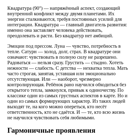
Квадратура (90°) — напряжённый аспект, создающий
внутренний конфликт между двумя планетами. Их
энергии сталкиваются, требуя постоянных усилий для
интеграции. Квадратура — главный двигатель развития:
именно она заставляет человека действовать,
преодолевать и расти. Без квадратур нет амбиций.
Эмоции под прессом. Луна — чувство, потребность в
тепле. Сатурн — холод, долг, страх. В квадратуре они
означают: чувствовать в полную силу не разрешено.
Радоваться — нельзя сразу. Грустить — стыдно. Хотеть
нежности — слабость. С детства — нехватка тепла. Мать
часто строгая, занятая, уставшая или эмоционально
отсутствующая. Или — наоборот, чрезмерно
контролирующая. Ребёнок рано научился обходиться без
открытого тепла, замкнулся, привык к одиночеству. По
классике один из самых грустных аспектов в карте. Но и
один из самых формирующих характер. Из таких людей
выходят те, на кого можно опереться, кто несёт
ответственность, кто не сдаётся. И — те, кто всю жизнь
не научился чувствовать себя любимыми.
Гармоничные проявления