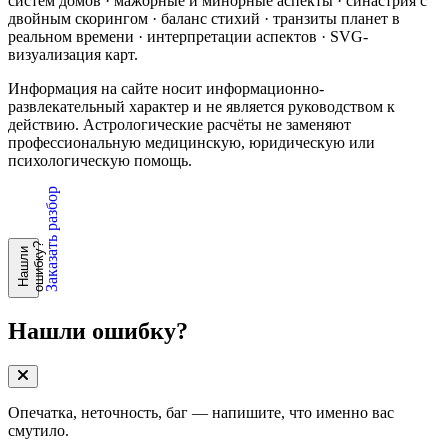
систем домов · мажорные и минорные аспекты · синастрия с
двойным скорингом · баланс стихий · транзиты планет в
реальном времени · интерпретации аспектов · SVG-
визуализация карт.
Информация на сайте носит информационно-
развлекательный характер и не является руководством к
действию. Астрологические расчёты не заменяют
профессиональную медицинскую, юридическую или
психологическую помощь.
Заказать разбор
?
Н
а
ш
л
и
о
ш
и
б
к
у
Нашли ошибку?
Опечатка, неточность, баг — напишите, что именно вас
смутило.