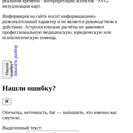
реальном времени · интерпретации аспектов · SVG-
визуализация карт.
Информация на сайте носит информационно-
развлекательный характер и не является руководством к
действию. Астрологические расчёты не заменяют
профессиональную медицинскую, юридическую или
психологическую помощь.
Заказать разбор
?
Н
а
ш
л
и
о
ш
и
б
к
у
Нашли ошибку?
Опечатка, неточность, баг — напишите, что именно вас
смутило.
Выделенный текст: