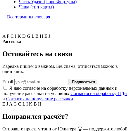
Часть Удачи (Парс Фортуны)
Чаша (тип карты)
Все термины словаря
A
F
C
I
K
D
G
L
B
H
E
J
Рассылка
Оставайтесь на связи
Изредка пишем о важном. Без спама, отписаться можно в
один клик.
Email
Подписаться
Я даю согласие на обработку персональных данных и
получение рассылки на условиях
Согласия на обработку ПДн
и
Согласия на получение рассылки
.
E
J
A
G
C
L
I
K
B
H
Понравился расчёт?
Отправьте проекту трин от Юпитера 🙂 — поддержите любой