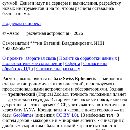
суммой. Деньги идут на серверы и вычисления, разработку
новых инструментов и на то, чтобы расчёты оставались
бесплатными.
Поддержать проект
©
«Astro — расчётная астрология», 2026
Самозанятый ***ин Евгений Владимирович, ИНН
*506059682**
О проекте
|
Обратная связь
|
Политика обработки данных
|
Пользовательское соглашение
|
Оферта
|
Согласие на
обработку ПДн
|
Согласие на рассылку
Расчёты выполняются на базе
Swiss Ephemeris
— мирового
стандарта астрономических вычислений, используемого
профессиональными астрологами и обсерваториями. Зодиак
—
тропический
(Tropical Zodiac), точность положения планет
— до угловой секунды. Исторические часовые пояса, включая
декретное и летнее время СССР, учитываются автоматически
через базу IANA. Координаты и часовые пояса городов — из
базы
GeoNames
(лицензия
CC BY 4.0
). 13 небесных тел · 8
систем домов · мажорные и минорные аспекты · синастрия с
двойным скорингом · баланс стихий · транзиты планет в