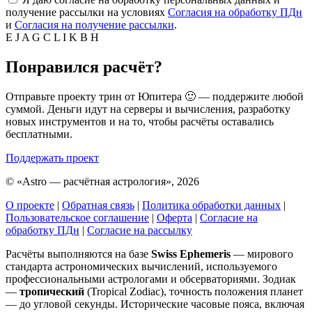
получение рассылки на условиях
Согласия на обработку ПДн
и
Согласия на получение рассылки
.
E
J
A
G
C
L
I
K
B
H
Понравился расчёт?
Отправьте проекту трин от Юпитера 🙂 — поддержите любой
суммой. Деньги идут на серверы и вычисления, разработку
новых инструментов и на то, чтобы расчёты оставались
бесплатными.
Поддержать проект
©
«Astro — расчётная астрология», 2026
О проекте
|
Обратная связь
|
Политика обработки данных
|
Пользовательское соглашение
|
Оферта
|
Согласие на
обработку ПДн
|
Согласие на рассылку
Расчёты выполняются на базе
Swiss Ephemeris
— мирового
стандарта астрономических вычислений, используемого
профессиональными астрологами и обсерваториями. Зодиак
—
тропический
(Tropical Zodiac), точность положения планет
— до угловой секунды. Исторические часовые пояса, включая