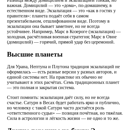
Разница между домицилием и экзальтацией тонкая, но
важная. Домицилий — это «дома», по-домашнему, в
естественном виде. Экзальтация — это «как в гостях у
правителя»: планета подаёт себя в самом
презентабельном, отшлифованном виде. Поэтому в
экзальтации она бывает заметнее, но не всегда
устойчивее. Например, Марс в Козероге (экзальтация) —
холодная, расчётливая военная стратегия; Марс в Овне
(домицилий) — горячий, прямой удар без церемоний.
Высшие планеты
Для Урана, Нептуна и Плутона традиция экзальтаций не
оформилась — есть разные версии у разных авторов, и
единой системы нет. На практике их обычно не
учитывают в этих расчётах. Семь традиционных планет
— это полная и закрытая система.
Стоит помнить: экзальтация даёт силу, но не всегда
счастье. Сатурн в Весах будет работать ярко и публично,
но человеку с такой Сатурн часто достаётся роль
«ответственного судьи» — позиция почётная, но тяжёлая.
Сила в астрологии и лёгкость жизни — не одно и то же.