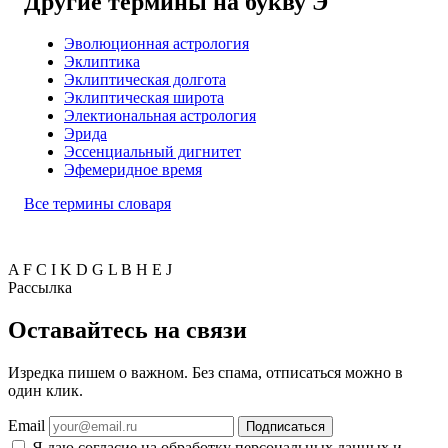
Другие термины на букву Э
Эволюционная астрология
Эклиптика
Эклиптическая долгота
Эклиптическая широта
Электиональная астрология
Эрида
Эссенциальный дигнитет
Эфемеридное время
Все термины словаря
A
F
C
I
K
D
G
L
B
H
E
J
Рассылка
Оставайтесь на связи
Изредка пишем о важном. Без спама, отписаться можно в
один клик.
Email
Подписаться
Я даю согласие на обработку персональных данных и