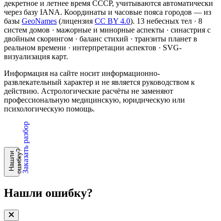
декретное и летнее время СССР, учитываются автоматически
через базу IANA. Координаты и часовые пояса городов — из
базы
GeoNames
(лицензия
CC BY 4.0
). 13 небесных тел · 8
систем домов · мажорные и минорные аспекты · синастрия с
двойным скорингом · баланс стихий · транзиты планет в
реальном времени · интерпретации аспектов · SVG-
визуализация карт.
Информация на сайте носит информационно-
развлекательный характер и не является руководством к
действию. Астрологические расчёты не заменяют
профессиональную медицинскую, юридическую или
психологическую помощь.
Заказать разбор
?
Н
а
ш
л
и
о
ш
и
б
к
у
Нашли ошибку?