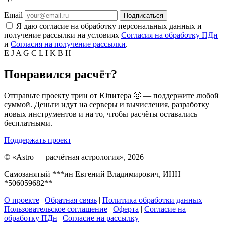
Email
Подписаться
Я даю согласие на обработку персональных данных и
получение рассылки на условиях
Согласия на обработку ПДн
и
Согласия на получение рассылки
.
E
J
A
G
C
L
I
K
B
H
Понравился расчёт?
Отправьте проекту трин от Юпитера 🙂 — поддержите любой
суммой. Деньги идут на серверы и вычисления, разработку
новых инструментов и на то, чтобы расчёты оставались
бесплатными.
Поддержать проект
©
«Astro — расчётная астрология», 2026
Самозанятый ***ин Евгений Владимирович, ИНН
*506059682**
О проекте
|
Обратная связь
|
Политика обработки данных
|
Пользовательское соглашение
|
Оферта
|
Согласие на
обработку ПДн
|
Согласие на рассылку