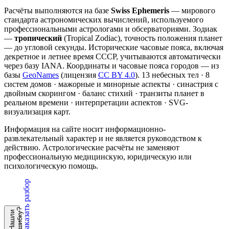
Расчёты выполняются на базе
Swiss Ephemeris
— мирового
стандарта астрономических вычислений, используемого
профессиональными астрологами и обсерваториями. Зодиак
—
тропический
(Tropical Zodiac), точность положения планет
— до угловой секунды. Исторические часовые пояса, включая
декретное и летнее время СССР, учитываются автоматически
через базу IANA. Координаты и часовые пояса городов — из
базы
GeoNames
(лицензия
CC BY 4.0
). 13 небесных тел · 8
систем домов · мажорные и минорные аспекты · синастрия с
двойным скорингом · баланс стихий · транзиты планет в
реальном времени · интерпретации аспектов · SVG-
визуализация карт.
Информация на сайте носит информационно-
развлекательный характер и не является руководством к
действию. Астрологические расчёты не заменяют
профессиональную медицинскую, юридическую или
психологическую помощь.
Заказать разбор
?
Н
а
ш
л
и
о
ш
и
б
к
у