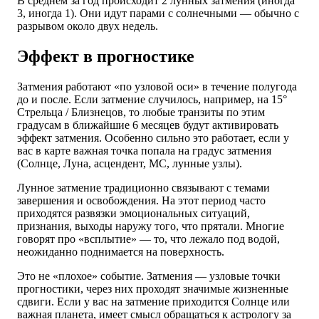
В среднем за год происходит 2 лунных затмения (иногда
3, иногда 1). Они идут парами с солнечными — обычно с
разрывом около двух недель.
Эффект в прогностике
Затмения работают «по узловой оси» в течение полугода
до и после. Если затмение случилось, например, на 15°
Стрельца / Близнецов, то любые транзиты по этим
градусам в ближайшие 6 месяцев будут активировать
эффект затмения. Особенно сильно это работает, если у
вас в карте важная точка попала на градус затмения
(Солнце, Луна, асцендент, MC, лунные узлы).
Лунное затмение традиционно связывают с темами
завершения и освобождения. На этот период часто
приходятся развязки эмоциональных ситуаций,
признания, выходы наружу того, что прятали. Многие
говорят про «всплытие» — то, что лежало под водой,
неожиданно поднимается на поверхность.
Это не «плохое» событие. Затмения — узловые точки
прогностики, через них проходят значимые жизненные
сдвиги. Если у вас на затмение приходится Солнце или
важная планета, имеет смысл обращаться к астрологу за