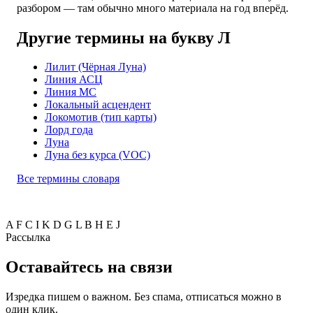
разбором — там обычно много материала на год вперёд.
Другие термины на букву Л
Лилит (Чёрная Луна)
Линия АСЦ
Линия МС
Локальный асцендент
Локомотив (тип карты)
Лорд года
Луна
Луна без курса (VOC)
Все термины словаря
A
F
C
I
K
D
G
L
B
H
E
J
Рассылка
Оставайтесь на связи
Изредка пишем о важном. Без спама, отписаться можно в
один клик.