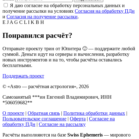
Я даю согласие на обработку персональных данных и
получение рассылки на условиях
Согласия на обработку ПДн
и
Согласия на получение рассылки
.
E
J
A
G
C
L
I
K
B
H
Понравился расчёт?
Отправьте проекту трин от Юпитера 🙂 — поддержите любой
суммой. Деньги идут на серверы и вычисления, разработку
новых инструментов и на то, чтобы расчёты оставались
бесплатными.
Поддержать проект
©
«Astro — расчётная астрология», 2026
Самозанятый ***ин Евгений Владимирович, ИНН
*506059682**
О проекте
|
Обратная связь
|
Политика обработки данных
|
Пользовательское соглашение
|
Оферта
|
Согласие на
обработку ПДн
|
Согласие на рассылку
Расчёты выполняются на базе
Swiss Ephemeris
— мирового