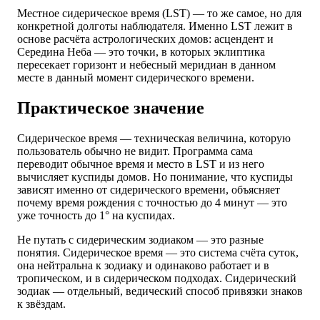
Местное сидерическое время (LST) — то же самое, но для
конкретной долготы наблюдателя. Именно LST лежит в
основе расчёта астрологических домов: асцендент и
Середина Неба — это точки, в которых эклиптика
пересекает горизонт и небесный меридиан в данном
месте в данный момент сидерического времени.
Практическое значение
Сидерическое время — техническая величина, которую
пользователь обычно не видит. Программа сама
переводит обычное время и место в LST и из него
вычисляет куспиды домов. Но понимание, что куспиды
зависят именно от сидерического времени, объясняет
почему время рождения с точностью до 4 минут — это
уже точность до 1° на куспидах.
Не путать с сидерическим зодиаком — это разные
понятия. Сидерическое время — это система счёта суток,
она нейтральна к зодиаку и одинаково работает и в
тропическом, и в сидерическом подходах. Сидерический
зодиак — отдельный, ведический способ привязки знаков
к звёздам.