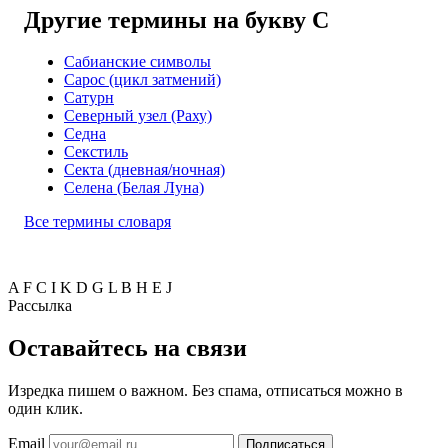
Другие термины на букву С
Сабианские символы
Сарос (цикл затмений)
Сатурн
Северный узел (Раху)
Седна
Секстиль
Секта (дневная/ночная)
Селена (Белая Луна)
Все термины словаря
A
F
C
I
K
D
G
L
B
H
E
J
Рассылка
Оставайтесь на связи
Изредка пишем о важном. Без спама, отписаться можно в
один клик.
Email
Подписаться