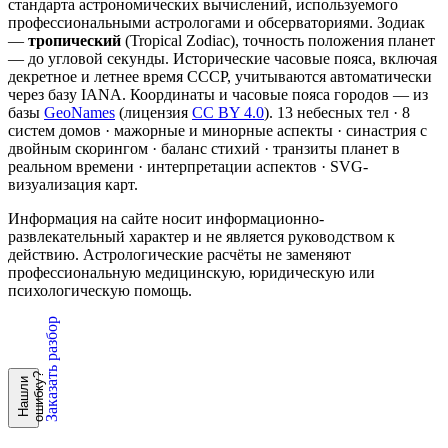
стандарта астрономических вычислений, используемого
профессиональными астрологами и обсерваториями. Зодиак
—
тропический
(Tropical Zodiac), точность положения планет
— до угловой секунды. Исторические часовые пояса, включая
декретное и летнее время СССР, учитываются автоматически
через базу IANA. Координаты и часовые пояса городов — из
базы
GeoNames
(лицензия
CC BY 4.0
). 13 небесных тел · 8
систем домов · мажорные и минорные аспекты · синастрия с
двойным скорингом · баланс стихий · транзиты планет в
реальном времени · интерпретации аспектов · SVG-
визуализация карт.
Информация на сайте носит информационно-
развлекательный характер и не является руководством к
действию. Астрологические расчёты не заменяют
профессиональную медицинскую, юридическую или
психологическую помощь.
Заказать разбор
?
Н
а
ш
л
и
о
ш
и
б
к
у