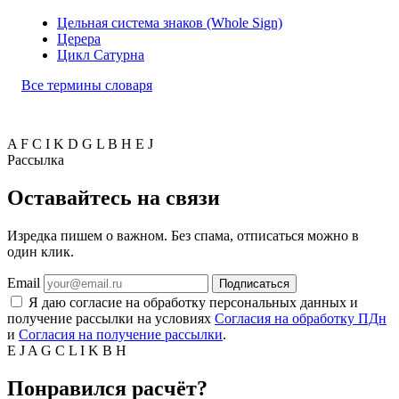
Цельная система знаков (Whole Sign)
Церера
Цикл Сатурна
Все термины словаря
A
F
C
I
K
D
G
L
B
H
E
J
Рассылка
Оставайтесь на связи
Изредка пишем о важном. Без спама, отписаться можно в
один клик.
Email
Подписаться
Я даю согласие на обработку персональных данных и
получение рассылки на условиях
Согласия на обработку ПДн
и
Согласия на получение рассылки
.
E
J
A
G
C
L
I
K
B
H
Понравился расчёт?