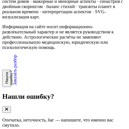
систем домов · мажорные и минорные аспекты · синастрия с
двойным скорингом · баланс стихий · транзиты планет в
реальном времени · интерпретации аспектов · SVG-
визуализация карт.
Информация на сайте носит информационно-
развлекательный характер и не является руководством к
действию. Астрологические расчёты не заменяют
профессиональную медицинскую, юридическую или
психологическую помощь.
Заказать разбор
?
Н
а
ш
л
и
о
ш
и
б
к
у
Нашли ошибку?
Опечатка, неточность, баг — напишите, что именно вас
смутило.