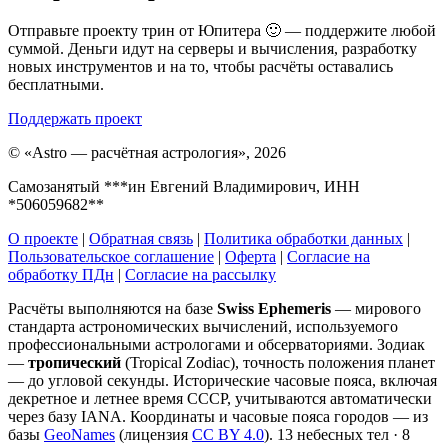
Отправьте проекту трин от Юпитера 🙂 — поддержите любой
суммой. Деньги идут на серверы и вычисления, разработку
новых инструментов и на то, чтобы расчёты оставались
бесплатными.
Поддержать проект
©
«Astro — расчётная астрология», 2026
Самозанятый ***ин Евгений Владимирович, ИНН
*506059682**
О проекте
|
Обратная связь
|
Политика обработки данных
|
Пользовательское соглашение
|
Оферта
|
Согласие на
обработку ПДн
|
Согласие на рассылку
Расчёты выполняются на базе
Swiss Ephemeris
— мирового
стандарта астрономических вычислений, используемого
профессиональными астрологами и обсерваториями. Зодиак
—
тропический
(Tropical Zodiac), точность положения планет
— до угловой секунды. Исторические часовые пояса, включая
декретное и летнее время СССР, учитываются автоматически
через базу IANA. Координаты и часовые пояса городов — из
базы
GeoNames
(лицензия
CC BY 4.0
). 13 небесных тел · 8