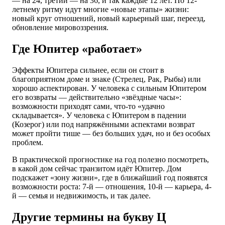
— на 24, третий — на 36, и так каждые 12 лет. По 12-
летнему ритму идут многие «новые этапы» жизни:
новый круг отношений, новый карьерный шаг, переезд,
обновление мировоззрения.
Где Юпитер «работает»
Эффекты Юпитера сильнее, если он стоит в
благоприятном доме и знаке (Стрелец, Рак, Рыбы) или
хорошо аспектирован. У человека с сильным Юпитером
его возвраты — действительно «звёздные часы»:
возможности приходят сами, что-то «удачно
складывается». У человека с Юпитером в падении
(Козерог) или под напряжёнными аспектами возврат
может пройти тише — без больших удач, но и без особых
проблем.
В практической прогностике на год полезно посмотреть,
в какой дом сейчас транзитом идёт Юпитер. Дом
подскажет «зону жизни», где в ближайший год появятся
возможности роста: 7-й — отношения, 10-й — карьера, 4-
й — семья и недвижимость, и так далее.
Другие термины на букву Ц