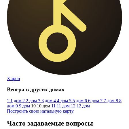
Хирон
Венера в других домах
1
1 дом
2
2 дом
3
3 дом
4
4 дом
5
5 дом
6
6 дом
7
7 дом
8
8
дом
9
9 дом
10
10 дом
11
11 дом
12
12 дом
Построить свою натальную карту
Часто задаваемые вопросы