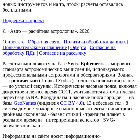
новых инструментов и на то, чтобы расчёты оставались
бесплатными.
Поддержать проект
©
«Astro — расчётная астрология», 2026
О проекте
|
Обратная связь
|
Политика обработки данных
|
Пользовательское соглашение
|
Оферта
|
Согласие на
обработку ПДн
|
Согласие на рассылку
Расчёты выполняются на базе
Swiss Ephemeris
— мирового
стандарта астрономических вычислений, используемого
профессиональными астрологами и обсерваториями. Зодиак
—
тропический
(Tropical Zodiac), точность положения планет
— до угловой секунды. Исторические часовые пояса, включая
декретное и летнее время СССР, учитываются автоматически
через базу IANA. Координаты и часовые пояса городов — из
базы
GeoNames
(лицензия
CC BY 4.0
). 13 небесных тел · 8
систем домов · мажорные и минорные аспекты · синастрия с
двойным скорингом · баланс стихий · транзиты планет в
реальном времени · интерпретации аспектов · SVG-
визуализация карт.
Информация на сайте носит информационно-