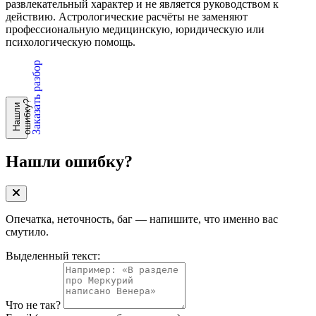
развлекательный характер и не является руководством к
действию. Астрологические расчёты не заменяют
профессиональную медицинскую, юридическую или
психологическую помощь.
Заказать разбор
?
Н
а
ш
л
и
о
ш
и
б
к
у
Нашли ошибку?
Опечатка, неточность, баг — напишите, что именно вас
смутило.
Выделенный текст:
Что не так?