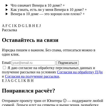
Что означает Венера в 10 доме?
+
Как узнать, есть ли у меня Венера в 10 доме?
+
Венера в 10 доме — это хорошо или плохо?
+
A
F
C
I
K
D
G
L
B
H
E
J
Рассылка
Оставайтесь на связи
Изредка пишем о важном. Без спама, отписаться можно в
один клик.
Email
Подписаться
Я даю согласие на обработку персональных данных и
получение рассылки на условиях
Согласия на обработку ПДн
и
Согласия на получение рассылки
.
E
J
A
G
C
L
I
K
B
H
Понравился расчёт?
Отправьте проекту трин от Юпитера 🙂 — поддержите любой
суммой. Деньги идут на серверы и вычисления, разработку