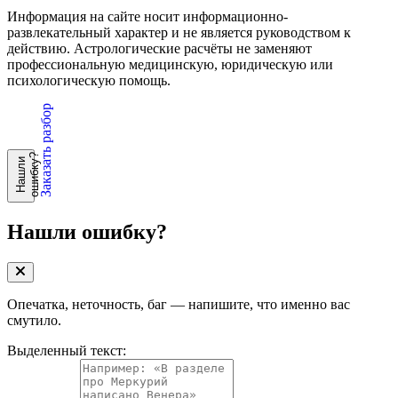
Информация на сайте носит информационно-
развлекательный характер и не является руководством к
действию. Астрологические расчёты не заменяют
профессиональную медицинскую, юридическую или
психологическую помощь.
Заказать разбор
?
Н
а
ш
л
и
о
ш
и
б
к
у
Нашли ошибку?
Опечатка, неточность, баг — напишите, что именно вас
смутило.
Выделенный текст: