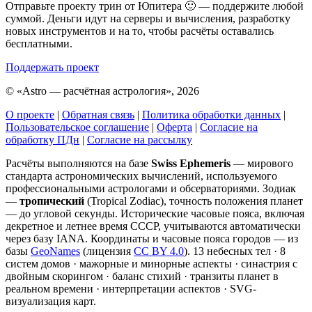
Отправьте проекту трин от Юпитера 🙂 — поддержите любой
суммой. Деньги идут на серверы и вычисления, разработку
новых инструментов и на то, чтобы расчёты оставались
бесплатными.
Поддержать проект
©
«Astro — расчётная астрология», 2026
О проекте
|
Обратная связь
|
Политика обработки данных
|
Пользовательское соглашение
|
Оферта
|
Согласие на
обработку ПДн
|
Согласие на рассылку
Расчёты выполняются на базе
Swiss Ephemeris
— мирового
стандарта астрономических вычислений, используемого
профессиональными астрологами и обсерваториями. Зодиак
—
тропический
(Tropical Zodiac), точность положения планет
— до угловой секунды. Исторические часовые пояса, включая
декретное и летнее время СССР, учитываются автоматически
через базу IANA. Координаты и часовые пояса городов — из
базы
GeoNames
(лицензия
CC BY 4.0
). 13 небесных тел · 8
систем домов · мажорные и минорные аспекты · синастрия с
двойным скорингом · баланс стихий · транзиты планет в
реальном времени · интерпретации аспектов · SVG-
визуализация карт.