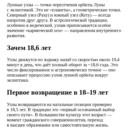
Лунные узлы — точки пересечения орбиты Луны
с эклиптикой. Это не «планеты», а геометрические точки.
Северный узел (Раху) и южный узел (Кету) — всегда
напротив друг друга. В астрологической традиции,
особенно в ведической, узлам приписывается особое
значение «кармической оси» — направления внутреннего
развития.
Зачем 18,6 лет
Узлы движутся по зодиаку
назад
со скоростью около 19,4
минут в день, что даёт полный оборот за ~18,6 года. Это
число фиксированное и астрономически точное — оно
описывает прецессию узлов лунной орбиты вокруг
эклиптики.
Первое возвращение в 18–19 лет
Узлы возвращаются на натальные позиции примерно
в 18,5 лет. В традиции это «первый осознанный выбор
своего пути». В большинстве культур этот возраст —
момент гражданского совершеннолетия, переход
в высшее образование или самостоятельную жизнь.