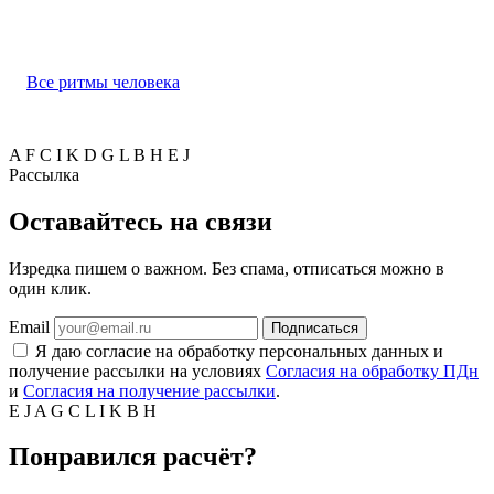
Все ритмы человека
A
F
C
I
K
D
G
L
B
H
E
J
Рассылка
Оставайтесь на связи
Изредка пишем о важном. Без спама, отписаться можно в
один клик.
Email
Подписаться
Я даю согласие на обработку персональных данных и
получение рассылки на условиях
Согласия на обработку ПДн
и
Согласия на получение рассылки
.
E
J
A
G
C
L
I
K
B
H
Понравился расчёт?