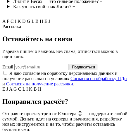
Лилит в Весах — это сильное положение?
+
Как узнать свой знак Лилит?
+
A
F
C
I
K
D
G
L
B
H
E
J
Рассылка
Оставайтесь на связи
Изредка пишем о важном. Без спама, отписаться можно в
один клик.
Email
Подписаться
Я даю согласие на обработку персональных данных и
получение рассылки на условиях
Согласия на обработку ПДн
и
Согласия на получение рассылки
.
E
J
A
G
C
L
I
K
B
H
Понравился расчёт?
Отправьте проекту трин от Юпитера 🙂 — поддержите любой
суммой. Деньги идут на серверы и вычисления, разработку
новых инструментов и на то, чтобы расчёты оставались
бесплатными.