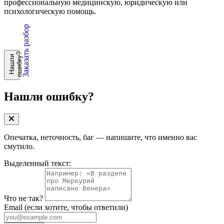
профессиональную медицинскую, юридическую или
психологическую помощь.
Заказать разбор
?
Н
а
ш
л
и
о
ш
и
б
к
у
Нашли ошибку?
Опечатка, неточность, баг — напишите, что именно вас
смутило.
Выделенный текст:
Что не так?
Email
(если хотите, чтобы ответили)