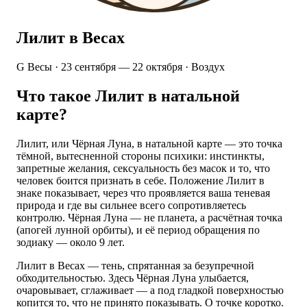
Лилит в Весах
G
Весы · 23 сентября — 22 октября · Воздух
Что такое Лилит в натальной
карте?
Лилит, или Чёрная Луна, в натальной карте — это точка
тёмной, вытесненной стороны психики: инстинкты,
запретные желания, сексуальность без масок и то, что
человек боится признать в себе. Положение Лилит в
знаке показывает, через что проявляется ваша теневая
природа и где вы сильнее всего сопротивляетесь
контролю. Чёрная Луна — не планета, а расчётная точка
(апогей лунной орбиты), и её период обращения по
зодиаку — около 9 лет.
Лилит в Весах — тень, спрятанная за безупречной
обходительностью. Здесь Чёрная Луна улыбается,
очаровывает, сглаживает — а под гладкой поверхностью
копится то, что не принято показывать. О точке коротко.