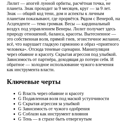
Лилит — апогей лунной орбиты, расчётная точка, не
планета. Знак проходит за 9 месяцев, круг — за 9 лет.
Знак — общий код тени, дом и аспекты к личным
планетам показывают, где прорвётся. Рядом с Венерой, на
Асценденте — тема громкая. Весы — кардинальный
воздух под управлением Венеры. Лилит получает здесь
природу отношений, баланса, красоты. Вытесненное —
это собственная воля, прямой гнев, эгоистичное желание,
всё, что нарушает гладкую гармонию и образ «приятного
человека». Отсюда теневые сценарии. Манипуляция
через обаяние и красоту. Скрытая агрессия под улыбкой.
Зависимость от партнёра, доходящая до потери себя. И
обратное — холодное использование чужого влечения
как инструмента власти.
Ключевые черты
G
Власть через обаяние и красоту
G
Подавленная воля под маской уступчивости
G
Скрытая агрессия за улыбкой
G
Зависимость от чужого одобрения
G
Соблазн как инструмент влияния
G
Тень — в страхе быть отвергнутым