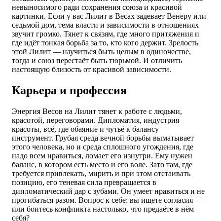
невыносимого ради сохранения союза и красивой
картинки. Если у вас Лилит в Весах задевает Венеру или
седьмой дом, тема власти и зависимости в отношениях
звучит громко. Тянет к связям, где много притяжения и
где идёт тонкая борьба за то, кто кого держит. Зрелость
этой Лилит — научиться быть целым в одиночестве,
тогда и союз перестаёт быть тюрьмой. И отличить
настоящую близость от красивой зависимости.
Карьера и профессия
Энергия Весов на Лилит тянет к работе с людьми,
красотой, переговорами. Дипломатия, индустрия
красоты, всё, где обаяние и чутьё к балансу —
инструмент. Грубая среда вечной борьбы выматывает
этого человека, но и среда сплошного угождения, где
надо всем нравиться, ломает его изнутри. Ему нужен
баланс, в котором есть место и его воле. Зато там, где
требуется привлекать, мирить и при этом отстаивать
позицию, его теневая сила превращается в
дипломатический дар с зубами. Он умеет нравиться и не
прогибаться разом. Вопрос к себе: вы ищете согласия —
или боитесь конфликта настолько, что предаёте в нём
себя?