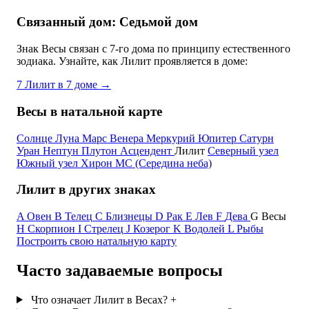
Связанный дом: Седьмой дом
Знак Весы связан с 7-го дома по принципу естественного
зодиака. Узнайте, как Лилит проявляется в доме:
7
Лилит в 7 доме
→
Весы в натальной карте
Солнце
Луна
Марс
Венера
Меркурий
Юпитер
Сатурн
Уран
Нептун
Плутон
Асцендент
Лилит
Северный узел
Южный узел
Хирон
MC (Середина неба)
Лилит в других знаках
A
Овен
B
Телец
C
Близнецы
D
Рак
E
Лев
F
Дева
G
Весы
H
Скорпион
I
Стрелец
J
Козерог
K
Водолей
L
Рыбы
Построить свою натальную карту
Часто задаваемые вопросы
Что означает Лилит в Весах?
+