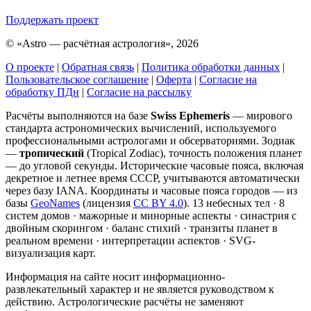
Поддержать проект
©
«Astro — расчётная астрология», 2026
О проекте
|
Обратная связь
|
Политика обработки данных
|
Пользовательское соглашение
|
Оферта
|
Согласие на
обработку ПДн
|
Согласие на рассылку
Расчёты выполняются на базе
Swiss Ephemeris
— мирового
стандарта астрономических вычислений, используемого
профессиональными астрологами и обсерваториями. Зодиак
—
тропический
(Tropical Zodiac), точность положения планет
— до угловой секунды. Исторические часовые пояса, включая
декретное и летнее время СССР, учитываются автоматически
через базу IANA. Координаты и часовые пояса городов — из
базы
GeoNames
(лицензия
CC BY 4.0
). 13 небесных тел · 8
систем домов · мажорные и минорные аспекты · синастрия с
двойным скорингом · баланс стихий · транзиты планет в
реальном времени · интерпретации аспектов · SVG-
визуализация карт.
Информация на сайте носит информационно-
развлекательный характер и не является руководством к
действию. Астрологические расчёты не заменяют