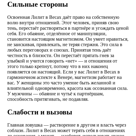
Сильные стороны
Освоенная Лилит в Весах даёт право на собственную
волю внутри отношений. Этот человек, приняв свою
тень, перестаёт растворяться в партнёре и угождать ценой
себя. Его обаяние, отделённое от манипуляции,
становится настоящим магнетизмом. Он умеет нравиться,
не заискивая, привлекать, не теряя стержня. Это сила в
любых переговорах и союзах. Принятая тень даёт
честность в близости. Он перестаёт прятать гнев за
улыбкой и учится говорить «нет» — и отношения от
этого только крепнут, потому что в них наконец
появляется он настоящий. Если у вас Лилит в Весах в
гармоничном аспекте к Венере, магнетизм работает на
вас. У женщины это часто умение быть желанной и
влиятельной одновременно, красота как осознанная сила.
У мужчины — обаяние и чутьё к партнёршам,
способность притягивать, не подавляя.
Слабости и вызовы
Главная ловушка — растворение в другом и власть через
соблазн. Лилит в Весах может терять себя в отношениях
до основания, а может — наоборот, использовать чужое