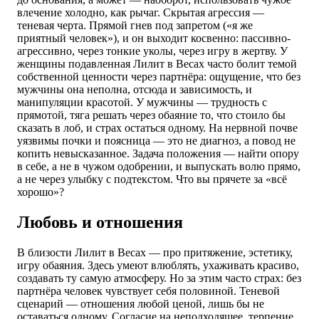
влечение холодно, как рычаг. Скрытая агрессия —
теневая черта. Прямой гнев под запретом («я же
приятный человек»), и он выходит косвенно: пассивно-
агрессивно, через тонкие уколы, через игру в жертву. У
женщины подавленная Лилит в Весах часто болит темой
собственной ценности через партнёра: ощущение, что без
мужчины она неполна, отсюда и зависимость, и
манипуляции красотой. У мужчины — трудность с
прямотой, тяга решать через обаяние то, что стоило бы
сказать в лоб, и страх остаться одному. На нервной почве
уязвимы почки и поясница — это не диагноз, а повод не
копить невысказанное. Задача положения — найти опору
в себе, а не в чужом одобрении, и выпускать волю прямо,
а не через улыбку с подтекстом. Что вы прячете за «всё
хорошо»?
Любовь и отношения
В близости Лилит в Весах — про притяжение, эстетику,
игру обаяния. Здесь умеют влюблять, ухаживать красиво,
создавать ту самую атмосферу. Но за этим часто страх: без
партнёра человек чувствует себя половиной. Теневой
сценарий — отношения любой ценой, лишь бы не
оставаться одному. Согласие на неподходящее, терпение