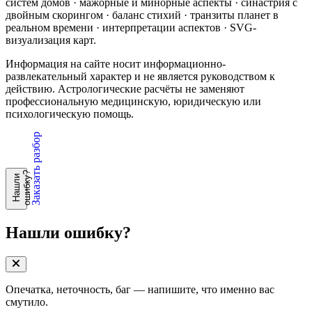
систем домов · мажорные и минорные аспекты · синастрия с
двойным скорингом · баланс стихий · транзиты планет в
реальном времени · интерпретации аспектов · SVG-
визуализация карт.
Информация на сайте носит информационно-
развлекательный характер и не является руководством к
действию. Астрологические расчёты не заменяют
профессиональную медицинскую, юридическую или
психологическую помощь.
Заказать разбор
?
Н
а
ш
л
и
о
ш
и
б
к
у
Нашли ошибку?
Опечатка, неточность, баг — напишите, что именно вас
смутило.