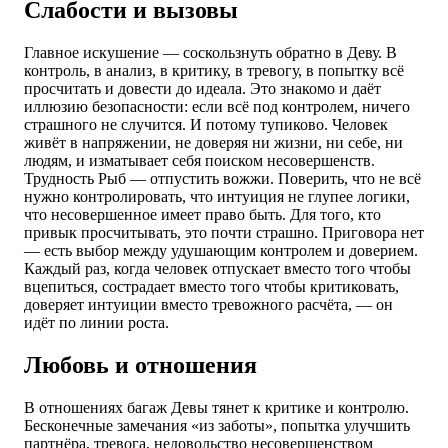
Слабости и вызовы
Главное искушение — соскользнуть обратно в Деву. В
контроль, в анализ, в критику, в тревогу, в попытку всё
просчитать и довести до идеала. Это знакомо и даёт
иллюзию безопасности: если всё под контролем, ничего
страшного не случится. И потому тупиково. Человек
живёт в напряжении, не доверяя ни жизни, ни себе, ни
людям, и изматывает себя поиском несовершенств.
Трудность Рыб — отпустить вожжи. Поверить, что не всё
нужно контролировать, что интуиция не глупее логики,
что несовершенное имеет право быть. Для того, кто
привык просчитывать, это почти страшно. Приговора нет
— есть выбор между удушающим контролем и доверием.
Каждый раз, когда человек отпускает вместо того чтобы
вцепиться, сострадает вместо того чтобы критиковать,
доверяет интуиции вместо тревожного расчёта, — он
идёт по линии роста.
Любовь и отношения
В отношениях багаж Девы тянет к критике и контролю.
Бесконечные замечания «из заботы», попытка улучшить
партнёра, тревога, недовольство несовершенством