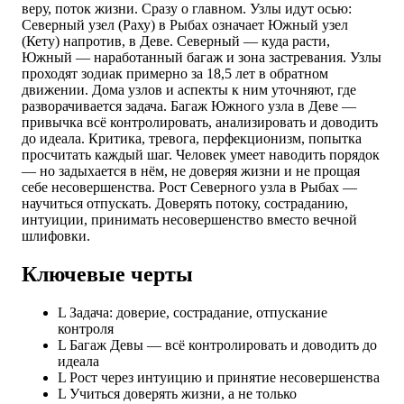
веру, поток жизни. Сразу о главном. Узлы идут осью:
Северный узел (Раху) в Рыбах означает Южный узел
(Кету) напротив, в Деве. Северный — куда расти,
Южный — наработанный багаж и зона застревания. Узлы
проходят зодиак примерно за 18,5 лет в обратном
движении. Дома узлов и аспекты к ним уточняют, где
разворачивается задача. Багаж Южного узла в Деве —
привычка всё контролировать, анализировать и доводить
до идеала. Критика, тревога, перфекционизм, попытка
просчитать каждый шаг. Человек умеет наводить порядок
— но задыхается в нём, не доверяя жизни и не прощая
себе несовершенства. Рост Северного узла в Рыбах —
научиться отпускать. Доверять потоку, состраданию,
интуиции, принимать несовершенство вместо вечной
шлифовки.
Ключевые черты
L
Задача: доверие, сострадание, отпускание
контроля
L
Багаж Девы — всё контролировать и доводить до
идеала
L
Рост через интуицию и принятие несовершенства
L
Учиться доверять жизни, а не только