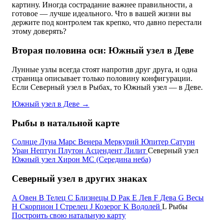
картину. Иногда сострадание важнее правильности, а
готовое — лучше идеального. Что в вашей жизни вы
держите под контролем так крепко, что давно перестали
этому доверять?
Вторая половина оси: Южный узел в Деве
Лунные узлы всегда стоят напротив друг друга, и одна
страница описывает только половину конфигурации.
Если Северный узел в Рыбах, то Южный узел — в Деве.
Южный узел в Деве
→
Рыбы в натальной карте
Солнце
Луна
Марс
Венера
Меркурий
Юпитер
Сатурн
Уран
Нептун
Плутон
Асцендент
Лилит
Северный узел
Южный узел
Хирон
MC (Середина неба)
Северный узел в других знаках
A
Овен
B
Телец
C
Близнецы
D
Рак
E
Лев
F
Дева
G
Весы
H
Скорпион
I
Стрелец
J
Козерог
K
Водолей
L
Рыбы
Построить свою натальную карту