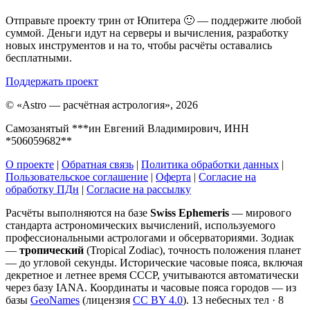
Отправьте проекту трин от Юпитера 🙂 — поддержите любой
суммой. Деньги идут на серверы и вычисления, разработку
новых инструментов и на то, чтобы расчёты оставались
бесплатными.
Поддержать проект
©
«Astro — расчётная астрология», 2026
Самозанятый ***ин Евгений Владимирович, ИНН
*506059682**
О проекте
|
Обратная связь
|
Политика обработки данных
|
Пользовательское соглашение
|
Оферта
|
Согласие на
обработку ПДн
|
Согласие на рассылку
Расчёты выполняются на базе
Swiss Ephemeris
— мирового
стандарта астрономических вычислений, используемого
профессиональными астрологами и обсерваториями. Зодиак
—
тропический
(Tropical Zodiac), точность положения планет
— до угловой секунды. Исторические часовые пояса, включая
декретное и летнее время СССР, учитываются автоматически
через базу IANA. Координаты и часовые пояса городов — из
базы
GeoNames
(лицензия
CC BY 4.0
). 13 небесных тел · 8