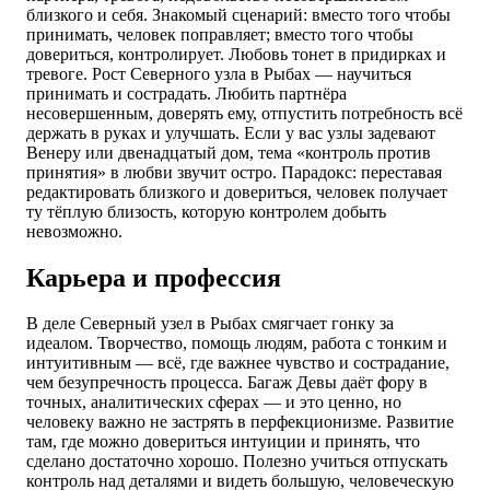
близкого и себя. Знакомый сценарий: вместо того чтобы
принимать, человек поправляет; вместо того чтобы
довериться, контролирует. Любовь тонет в придирках и
тревоге. Рост Северного узла в Рыбах — научиться
принимать и сострадать. Любить партнёра
несовершенным, доверять ему, отпустить потребность всё
держать в руках и улучшать. Если у вас узлы задевают
Венеру или двенадцатый дом, тема «контроль против
принятия» в любви звучит остро. Парадокс: переставая
редактировать близкого и довериться, человек получает
ту тёплую близость, которую контролем добыть
невозможно.
Карьера и профессия
В деле Северный узел в Рыбах смягчает гонку за
идеалом. Творчество, помощь людям, работа с тонким и
интуитивным — всё, где важнее чувство и сострадание,
чем безупречность процесса. Багаж Девы даёт фору в
точных, аналитических сферах — и это ценно, но
человеку важно не застрять в перфекционизме. Развитие
там, где можно довериться интуиции и принять, что
сделано достаточно хорошо. Полезно учиться отпускать
контроль над деталями и видеть большую, человеческую