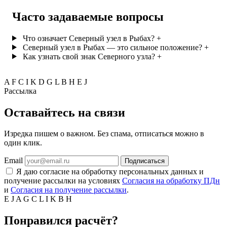
Часто задаваемые вопросы
Что означает Северный узел в Рыбах?
+
Северный узел в Рыбах — это сильное положение?
+
Как узнать свой знак Северного узла?
+
A
F
C
I
K
D
G
L
B
H
E
J
Рассылка
Оставайтесь на связи
Изредка пишем о важном. Без спама, отписаться можно в
один клик.
Email
Подписаться
Я даю согласие на обработку персональных данных и
получение рассылки на условиях
Согласия на обработку ПДн
и
Согласия на получение рассылки
.
E
J
A
G
C
L
I
K
B
H
Понравился расчёт?