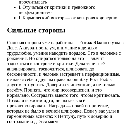
просчитывать
L
Отучаться от критики и тревожного
перфекционизма
L
Кармический вектор — от контроля к доверию
Сильные стороны
Сильная сторона уже наработана — багаж Южного узла в
Деве. Аккуратность, ум, внимание к деталям,
трудолюбие, умение наводить порядок. Это в человеке с
рождения. Но опираться только на это — значит
задыхаться в контроле и критике. Дева тянет всё
анализировать, тревожиться, шлифовать до
бесконечности, и человек застревает в перфекционизме,
не давая себе и другим права на ошибку. Рост Рыб в
другом: отпустить. Довериться интуиции, а не только
расчёту. Принять, что мир несовершенен, и это
нормально. Сострадать вместо того, чтобы критиковать.
Позволить жизни идти, не пытаясь всё
проконтролировать. Награда — покой и принятие,
которых не было в вечной шлифовке. Если у вас узлы в
гармоничных аспектах к Нептуну, путь к доверию и
состраданию даётся мягче.