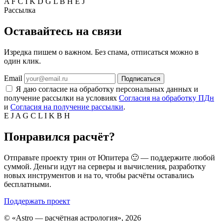
A
F
C
I
K
D
G
L
B
H
E
J
Рассылка
Оставайтесь на связи
Изредка пишем о важном. Без спама, отписаться можно в
один клик.
Email
Подписаться
Я даю согласие на обработку персональных данных и
получение рассылки на условиях
Согласия на обработку ПДн
и
Согласия на получение рассылки
.
E
J
A
G
C
L
I
K
B
H
Понравился расчёт?
Отправьте проекту трин от Юпитера 🙂 — поддержите любой
суммой. Деньги идут на серверы и вычисления, разработку
новых инструментов и на то, чтобы расчёты оставались
бесплатными.
Поддержать проект
©
«Astro — расчётная астрология», 2026