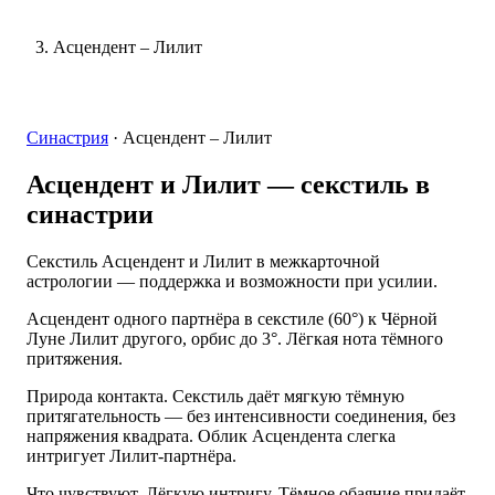
Асцендент – Лилит
Синастрия
·
Асцендент – Лилит
Асцендент и Лилит
— секстиль в
синастрии
Секстиль Асцендент и Лилит в межкарточной
астрологии — поддержка и возможности при усилии.
Асцендент одного партнёра в секстиле (60°) к Чёрной
Луне Лилит другого, орбис до 3°. Лёгкая нота тёмного
притяжения.
Природа контакта. Секстиль даёт мягкую тёмную
притягательность — без интенсивности соединения, без
напряжения квадрата. Облик Асцендента слегка
интригует Лилит-партнёра.
Что чувствуют. Лёгкую интригу. Тёмное обаяние придаёт