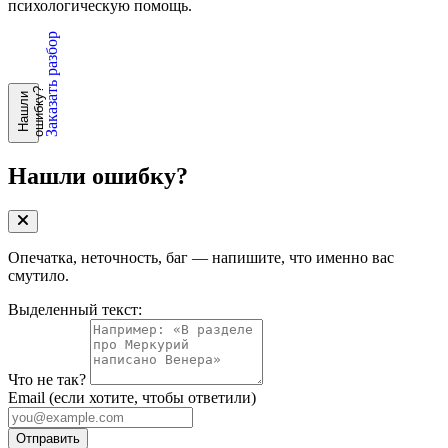
психологическую помощь.
Заказать разбор
?
Н
а
ш
л
и
о
ш
и
б
к
у
Нашли ошибку?
Опечатка, неточность, баг — напишите, что именно вас
смутило.
Выделенный текст:
Что не так?
Email
(если хотите, чтобы ответили)
Отправить