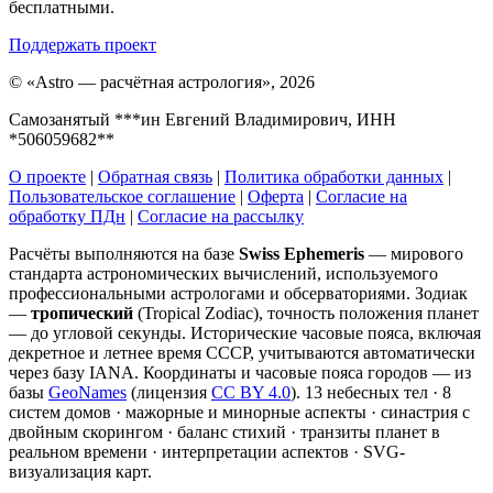
бесплатными.
Поддержать проект
©
«Astro — расчётная астрология», 2026
Самозанятый ***ин Евгений Владимирович, ИНН
*506059682**
О проекте
|
Обратная связь
|
Политика обработки данных
|
Пользовательское соглашение
|
Оферта
|
Согласие на
обработку ПДн
|
Согласие на рассылку
Расчёты выполняются на базе
Swiss Ephemeris
— мирового
стандарта астрономических вычислений, используемого
профессиональными астрологами и обсерваториями. Зодиак
—
тропический
(Tropical Zodiac), точность положения планет
— до угловой секунды. Исторические часовые пояса, включая
декретное и летнее время СССР, учитываются автоматически
через базу IANA. Координаты и часовые пояса городов — из
базы
GeoNames
(лицензия
CC BY 4.0
). 13 небесных тел · 8
систем домов · мажорные и минорные аспекты · синастрия с
двойным скорингом · баланс стихий · транзиты планет в
реальном времени · интерпретации аспектов · SVG-
визуализация карт.