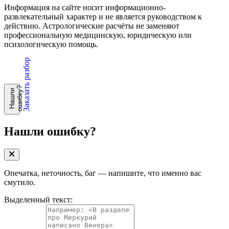
Информация на сайте носит информационно-
развлекательный характер и не является руководством к
действию. Астрологические расчёты не заменяют
профессиональную медицинскую, юридическую или
психологическую помощь.
Заказать разбор
?
Н
а
ш
л
и
о
ш
и
б
к
у
Нашли ошибку?
Опечатка, неточность, баг — напишите, что именно вас
смутило.
Выделенный текст: