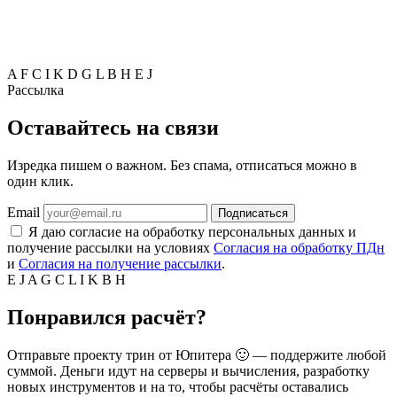
A
F
C
I
K
D
G
L
B
H
E
J
Рассылка
Оставайтесь на связи
Изредка пишем о важном. Без спама, отписаться можно в
один клик.
Email
Подписаться
Я даю согласие на обработку персональных данных и
получение рассылки на условиях
Согласия на обработку ПДн
и
Согласия на получение рассылки
.
E
J
A
G
C
L
I
K
B
H
Понравился расчёт?
Отправьте проекту трин от Юпитера 🙂 — поддержите любой
суммой. Деньги идут на серверы и вычисления, разработку
новых инструментов и на то, чтобы расчёты оставались