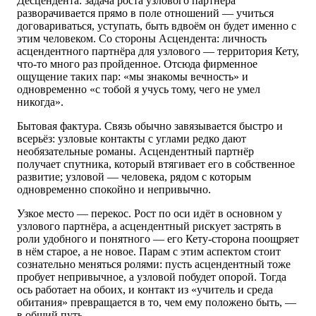
Десцендента: задача роста узлового партнёра
разворачивается прямо в поле отношений — учиться
договариваться, уступать, быть вдвоём он будет именно с
этим человеком. Со стороны Асцендента: личность
асцендентного партнёра для узлового — территория Кету,
что-то много раз пройденное. Отсюда фирменное
ощущение таких пар: «мы знакомы вечность» и
одновременно «с тобой я учусь тому, чего не умел
никогда».
Бытовая фактура. Связь обычно завязывается быстро и
всерьёз: узловые контакты с углами редко дают
необязательные романы. Асцендентный партнёр
получает спутника, который втягивает его в собственное
развитие; узловой — человека, рядом с которым
одновременно спокойно и непривычно.
Узкое место — перекос. Рост по оси идёт в основном у
узлового партнёра, а асцендентный рискует застрять в
роли удобного и понятного — его Кету-сторона поощряет
в нём старое, а не новое. Парам с этим аспектом стоит
сознательно меняться ролями: пусть асцендентный тоже
пробует непривычное, а узловой побудет опорой. Тогда
ось работает на обоих, и контакт из «учитель и среда
обитания» превращается в то, чем ему положено быть, —
в общий путь.