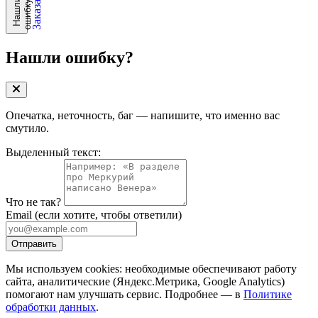
?
Н
а
ш
л
и
о
ш
и
б
к
у
Нашли ошибку?
Опечатка, неточность, баг — напишите, что именно вас
смутило.
Выделенный текст:
Что не так?
Email
(если хотите, чтобы ответили)
Отправить
Мы используем cookies: необходимые обеспечивают работу
сайта, аналитические (Яндекс.Метрика, Google Analytics)
помогают нам улучшать сервис. Подробнее — в
Политике
обработки данных
.