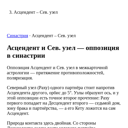
Асцендент – Сев. узел
Синастрия
·
Асцендент – Сев. узел
Асцендент и Сев. узел
— оппозиция
в синастрии
Оппозиция Асцендент и Сев. узел в межкарточной
астрологии — притяжение противоположностей,
поляризация.
Северный узел (Раху) одного партнёра стоит напротив
Асцендента другого, орбис до 5°. Узлы образуют ось, и у
этой оппозиции есть точное второе прочтение: Раху
первого попадает на Десцендент второго — седьмой дом,
зону брака и партнёрства, — а его Кету ложится на сам
Асцендент.
Природа контакта здесь двойная. Со стороны