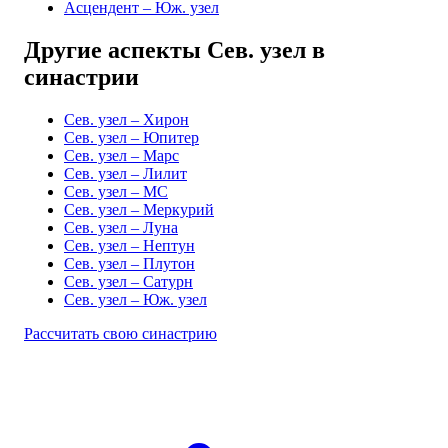
Асцендент – Юж. узел
Другие аспекты Сев. узел в
синастрии
Сев. узел – Хирон
Сев. узел – Юпитер
Сев. узел – Марс
Сев. узел – Лилит
Сев. узел – MC
Сев. узел – Меркурий
Сев. узел – Луна
Сев. узел – Нептун
Сев. узел – Плутон
Сев. узел – Сатурн
Сев. узел – Юж. узел
Рассчитать свою синастрию