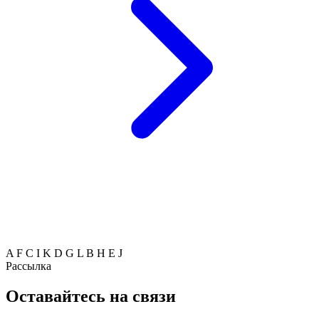
A
F
C
I
K
D
G
L
B
H
E
J
Рассылка
Оставайтесь на связи