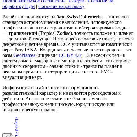
Пользовательское соглашение
|
Оферта
|
Согласие на
обработку ПДн
|
Согласие на рассылку
Расчёты выполняются на базе
Swiss Ephemeris
— мирового
стандарта астрономических вычислений, используемого
профессиональными астрологами и обсерваториями. Зодиак
—
тропический
(Tropical Zodiac), точность положения планет
— до угловой секунды. Исторические часовые пояса, включая
декретное и летнее время СССР, учитываются автоматически
через базу IANA. Координаты и часовые пояса городов — из
базы
GeoNames
(лицензия
CC BY 4.0
). 13 небесных тел · 8
систем домов · мажорные и минорные аспекты · синастрия с
двойным скорингом · баланс стихий · транзиты планет в
реальном времени · интерпретации аспектов · SVG-
визуализация карт.
Информация на сайте носит информационно-
развлекательный характер и не является руководством к
действию. Астрологические расчёты не заменяют
профессиональную медицинскую, юридическую или
психологическую помощь.
Заказать разбор