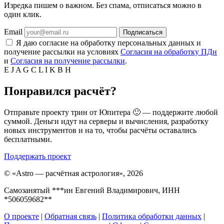
Изредка пишем о важном. Без спама, отписаться можно в
один клик.
Email
Подписаться
Я даю согласие на обработку персональных данных и
получение рассылки на условиях
Согласия на обработку ПДн
и
Согласия на получение рассылки
.
E
J
A
G
C
L
I
K
B
H
Понравился расчёт?
Отправьте проекту трин от Юпитера 🙂 — поддержите любой
суммой. Деньги идут на серверы и вычисления, разработку
новых инструментов и на то, чтобы расчёты оставались
бесплатными.
Поддержать проект
©
«Astro — расчётная астрология», 2026
Самозанятый ***ин Евгений Владимирович, ИНН
*506059682**
О проекте
|
Обратная связь
|
Политика обработки данных
|