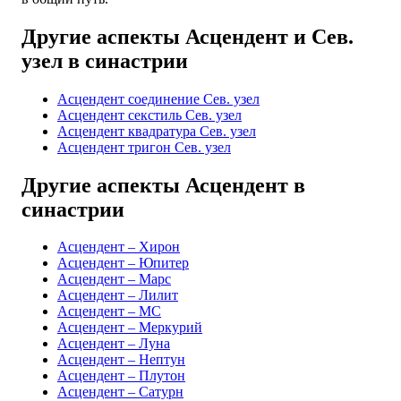
Другие аспекты Асцендент и Сев.
узел в синастрии
Асцендент соединение Сев. узел
Асцендент секстиль Сев. узел
Асцендент квадратура Сев. узел
Асцендент тригон Сев. узел
Другие аспекты Асцендент в
синастрии
Асцендент – Хирон
Асцендент – Юпитер
Асцендент – Марс
Асцендент – Лилит
Асцендент – MC
Асцендент – Меркурий
Асцендент – Луна
Асцендент – Нептун
Асцендент – Плутон
Асцендент – Сатурн