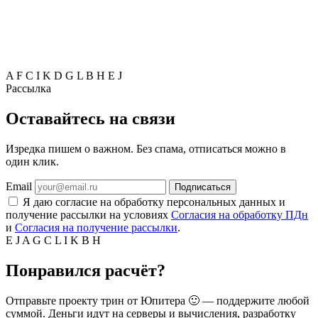
A
F
C
I
K
D
G
L
B
H
E
J
Рассылка
Оставайтесь на связи
Изредка пишем о важном. Без спама, отписаться можно в
один клик.
Email
Подписаться
Я даю согласие на обработку персональных данных и
получение рассылки на условиях
Согласия на обработку ПДн
и
Согласия на получение рассылки
.
E
J
A
G
C
L
I
K
B
H
Понравился расчёт?
Отправьте проекту трин от Юпитера 🙂 — поддержите любой
суммой. Деньги идут на серверы и вычисления, разработку