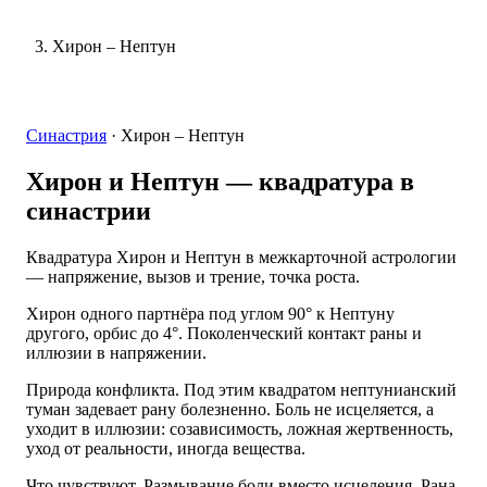
Хирон – Нептун
Синастрия
·
Хирон – Нептун
Хирон и Нептун
— квадратура в
синастрии
Квадратура Хирон и Нептун в межкарточной астрологии
— напряжение, вызов и трение, точка роста.
Хирон одного партнёра под углом 90° к Нептуну
другого, орбис до 4°. Поколенческий контакт раны и
иллюзии в напряжении.
Природа конфликта. Под этим квадратом нептунианский
туман задевает рану болезненно. Боль не исцеляется, а
уходит в иллюзии: созависимость, ложная жертвенность,
уход от реальности, иногда вещества.
Что чувствуют. Размывание боли вместо исцеления. Рана