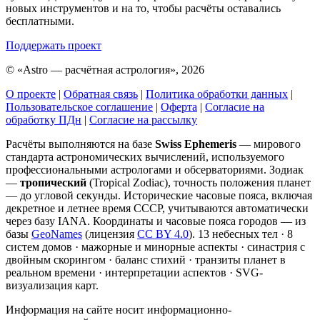
новых инструментов и на то, чтобы расчёты оставались
бесплатными.
Поддержать проект
©
«Astro — расчётная астрология», 2026
О проекте
|
Обратная связь
|
Политика обработки данных
|
Пользовательское соглашение
|
Оферта
|
Согласие на
обработку ПДн
|
Согласие на рассылку
Расчёты выполняются на базе
Swiss Ephemeris
— мирового
стандарта астрономических вычислений, используемого
профессиональными астрологами и обсерваториями. Зодиак
—
тропический
(Tropical Zodiac), точность положения планет
— до угловой секунды. Исторические часовые пояса, включая
декретное и летнее время СССР, учитываются автоматически
через базу IANA. Координаты и часовые пояса городов — из
базы
GeoNames
(лицензия
CC BY 4.0
). 13 небесных тел · 8
систем домов · мажорные и минорные аспекты · синастрия с
двойным скорингом · баланс стихий · транзиты планет в
реальном времени · интерпретации аспектов · SVG-
визуализация карт.
Информация на сайте носит информационно-