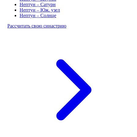
Нептун – Сатурн
Нептун – Юж. узел
Нептун – Солнце
Рассчитать свою синастрию