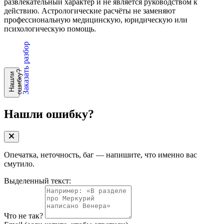
развлекательный характер и не является руководством к
действию. Астрологические расчёты не заменяют
профессиональную медицинскую, юридическую или
психологическую помощь.
Заказать разбор
?
Н
а
ш
л
и
о
ш
и
б
к
у
Нашли ошибку?
Опечатка, неточность, баг — напишите, что именно вас
смутило.
Выделенный текст:
Что не так?