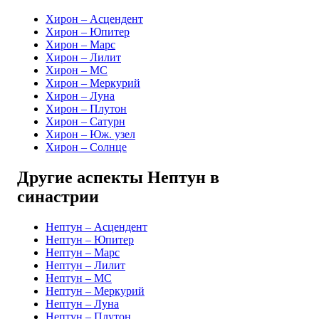
Хирон – Асцендент
Хирон – Юпитер
Хирон – Марс
Хирон – Лилит
Хирон – MC
Хирон – Меркурий
Хирон – Луна
Хирон – Плутон
Хирон – Сатурн
Хирон – Юж. узел
Хирон – Солнце
Другие аспекты Нептун в
синастрии
Нептун – Асцендент
Нептун – Юпитер
Нептун – Марс
Нептун – Лилит
Нептун – MC
Нептун – Меркурий
Нептун – Луна
Нептун – Плутон