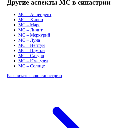
Другие аспекты MC в синастрии
MC – Асцендент
MC – Хирон
MC – Марс
MC – Лилит
MC – Меркурий
MC – Луна
MC – Нептун
MC – Плутон
MC – Сатурн
MC – Юж. узел
MC – Солнце
Рассчитать свою синастрию