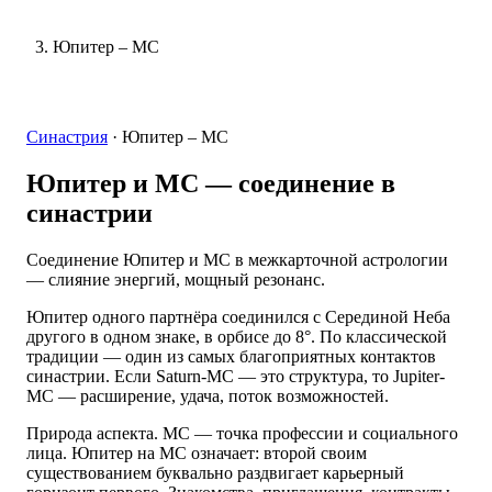
Юпитер – MC
Синастрия
·
Юпитер – MC
Юпитер и MC
— соединение в
синастрии
Соединение Юпитер и MC в межкарточной астрологии
— слияние энергий, мощный резонанс.
Юпитер одного партнёра соединился с Серединой Неба
другого в одном знаке, в орбисе до 8°. По классической
традиции — один из самых благоприятных контактов
синастрии. Если Saturn-MC — это структура, то Jupiter-
MC — расширение, удача, поток возможностей.
Природа аспекта. MC — точка профессии и социального
лица. Юпитер на MC означает: второй своим
существованием буквально раздвигает карьерный