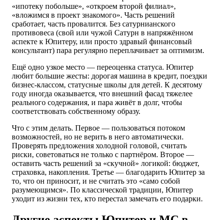
«ипотеку побольше», «откроем второй филиал»,
«вложимся в проект знакомого». Часть решений
сработает, часть провалится. Без сатурнианского
противовеса (свой или чужой Сатурн в напряжённом
аспекте к Юпитеру, или просто здравый финансовый
консультант) пара регулярно переплачивает за оптимизм.
Ещё одно узкое место — переоценка статуса. Юпитер
любит большие жесты: дорогая машина в кредит, поездки
бизнес-классом, статусные школы для детей. К десятому
году иногда оказывается, что внешний фасад тяжелее
реального содержания, и пара живёт в долг, чтобы
соответствовать собственному образу.
Что с этим делать. Первое — пользоваться потоком
возможностей, но не верить в него автоматически.
Проверять предложения холодной головой, считать
риски, советоваться не только с партнёром. Второе —
оставить часть решений за «скучной» логикой: бюджет,
страховка, накопления. Третье — благодарить Юпитер за
то, что он приносит, и не считать это «само собой
разумеющимся». По классической традиции, Юпитер
уходит из жизни тех, кто перестал замечать его подарки.
Другие аспекты Юпитер и MC в