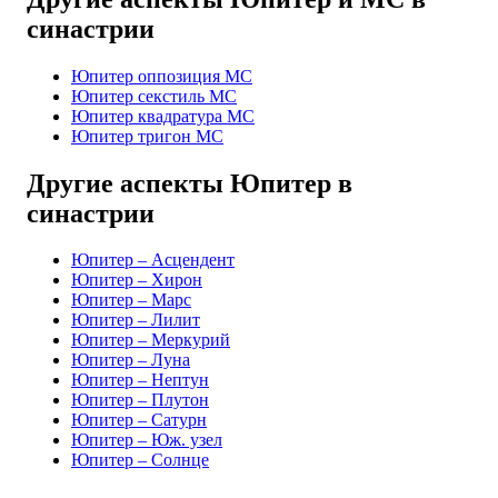
синастрии
Юпитер оппозиция MC
Юпитер секстиль MC
Юпитер квадратура MC
Юпитер тригон MC
Другие аспекты Юпитер в
синастрии
Юпитер – Асцендент
Юпитер – Хирон
Юпитер – Марс
Юпитер – Лилит
Юпитер – Меркурий
Юпитер – Луна
Юпитер – Нептун
Юпитер – Плутон
Юпитер – Сатурн
Юпитер – Юж. узел
Юпитер – Солнце