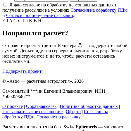
Я даю согласие на обработку персональных данных и
получение рассылки на условиях
Согласия на обработку ПДн
и
Согласия на получение рассылки
.
E
J
A
G
C
L
I
K
B
H
Понравился расчёт?
Отправьте проекту трин от Юпитера 🙂 — поддержите любой
суммой. Деньги идут на серверы и вычисления, разработку
новых инструментов и на то, чтобы расчёты оставались
бесплатными.
Поддержать проект
©
«Astro — расчётная астрология», 2026
Самозанятый ***ин Евгений Владимирович, ИНН
*506059682**
О проекте
|
Обратная связь
|
Политика обработки данных
|
Пользовательское соглашение
|
Оферта
|
Согласие на
обработку ПДн
|
Согласие на рассылку
Расчёты выполняются на базе
Swiss Ephemeris
— мирового