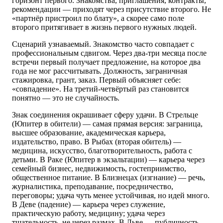
горизонт первого. Знакомства, приглашения, контракты,
рекомендации — приходят через присутствие второго. Не
«партнёр пристроил по блату», а скорее само поле
второго притягивает в жизнь первого нужных людей.
Сценарий узнаваемый. Знакомство часто совпадает с
профессиональным сдвигом. Через два-три месяца после
встречи первый получает предложение, на которое два
года не мог рассчитывать. Должность, заграничная
стажировка, грант, заказ. Первый объясняет себе:
«совпадение». На третий-четвёртый раз становится
понятно — это не случайность.
Знак соединения окрашивает сферу удачи. В Стрельце
(Юпитер в обители) — самая прямая версия: заграница,
высшее образование, академическая карьера,
издательство, право. В Рыбах (вторая обитель) —
медицина, искусство, благотворительность, работа с
детьми. В Раке (Юпитер в экзальтации) — карьера через
семейный бизнес, недвижимость, гостеприимство,
общественное питание. В Близнецах (изгнание) — речь,
журналистика, преподавание, посредничество,
переговоры; удача чуть менее устойчивая, но идей много.
В Деве (падение) — карьера через служение,
практическую работу, медицину; удача через
тщательность, не через размах. В Льве — публичность,