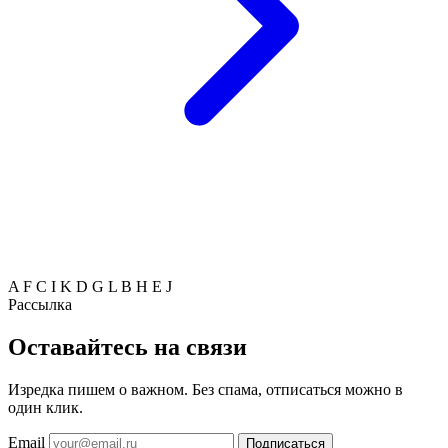
A
F
C
I
K
D
G
L
B
H
E
J
Рассылка
Оставайтесь на связи
Изредка пишем о важном. Без спама, отписаться можно в
один клик.
Email
Подписаться