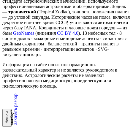
стандарта астрономических вычислений, используемого
профессиональными астрологами и обсерваториями. Зодиак
—
тропический
(Tropical Zodiac), точность положения планет
— до угловой секунды. Исторические часовые пояса, включая
декретное и летнее время СССР, учитываются автоматически
через базу IANA. Координаты и часовые пояса городов — из
базы
GeoNames
(лицензия
CC BY 4.0
). 13 небесных тел · 8
систем домов · мажорные и минорные аспекты · синастрия с
двойным скорингом · баланс стихий · транзиты планет в
реальном времени · интерпретации аспектов · SVG-
визуализация карт.
Информация на сайте носит информационно-
развлекательный характер и не является руководством к
действию. Астрологические расчёты не заменяют
профессиональную медицинскую, юридическую или
психологическую помощь.
Заказать разбор
?
Н
а
ш
л
и
о
ш
и
б
к
у