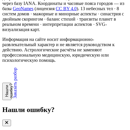
через базу IANA. Координаты и часовые пояса городов — из
базы
GeoNames
(лицензия
CC BY 4.0
). 13 небесных тел · 8
систем домов · мажорные и минорные аспекты · синастрия с
двойным скорингом · баланс стихий · транзиты планет в
реальном времени · интерпретации аспектов · SVG-
визуализация карт.
Информация на сайте носит информационно-
развлекательный характер и не является руководством к
действию. Астрологические расчёты не заменяют
профессиональную медицинскую, юридическую или
психологическую помощь.
Заказать разбор
?
Н
а
ш
л
и
о
ш
и
б
к
у
Нашли ошибку?