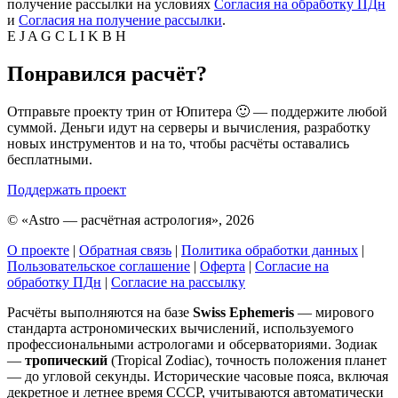
получение рассылки на условиях
Согласия на обработку ПДн
и
Согласия на получение рассылки
.
E
J
A
G
C
L
I
K
B
H
Понравился расчёт?
Отправьте проекту трин от Юпитера 🙂 — поддержите любой
суммой. Деньги идут на серверы и вычисления, разработку
новых инструментов и на то, чтобы расчёты оставались
бесплатными.
Поддержать проект
©
«Astro — расчётная астрология», 2026
О проекте
|
Обратная связь
|
Политика обработки данных
|
Пользовательское соглашение
|
Оферта
|
Согласие на
обработку ПДн
|
Согласие на рассылку
Расчёты выполняются на базе
Swiss Ephemeris
— мирового
стандарта астрономических вычислений, используемого
профессиональными астрологами и обсерваториями. Зодиак
—
тропический
(Tropical Zodiac), точность положения планет
— до угловой секунды. Исторические часовые пояса, включая
декретное и летнее время СССР, учитываются автоматически