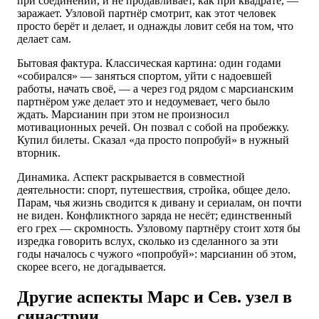
при соединении, и не продавливает, как при квадрате, —
заражает. Узловой партнёр смотрит, как этот человек
просто берёт и делает, и однажды ловит себя на том, что
делает сам.
Бытовая фактура. Классическая картина: один годами
«собирался» — заняться спортом, уйти с надоевшей
работы, начать своё, — а через год рядом с марсианским
партнёром уже делает это и недоумевает, чего было
ждать. Марсианин при этом не произносил
мотивационных речей. Он позвал с собой на пробежку.
Купил билеты. Сказал «да просто попробуй» в нужный
вторник.
Динамика. Аспект раскрывается в совместной
деятельности: спорт, путешествия, стройка, общее дело.
Парам, чья жизнь сводится к дивану и сериалам, он почти
не виден. Конфликтного заряда не несёт; единственный
его грех — скромность. Узловому партнёру стоит хотя бы
изредка говорить вслух, сколько из сделанного за эти
годы началось с чужого «попробуй»: марсианин об этом,
скорее всего, не догадывается.
Другие аспекты Марс и Сев. узел в
синастрии