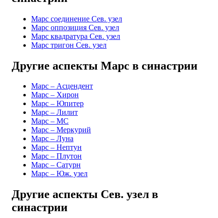
Марс соединение Сев. узел
Марс оппозиция Сев. узел
Марс квадратура Сев. узел
Марс тригон Сев. узел
Другие аспекты Марс в синастрии
Марс – Асцендент
Марс – Хирон
Марс – Юпитер
Марс – Лилит
Марс – MC
Марс – Меркурий
Марс – Луна
Марс – Нептун
Марс – Плутон
Марс – Сатурн
Марс – Юж. узел
Другие аспекты Сев. узел в
синастрии