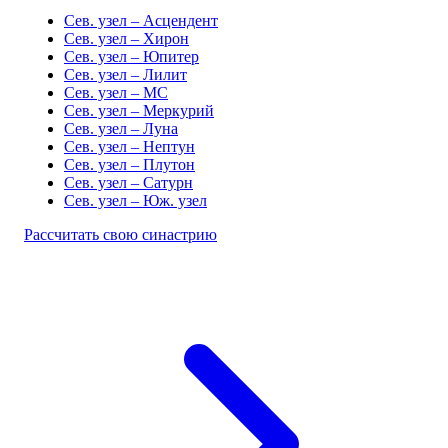
Сев. узел – Асцендент
Сев. узел – Хирон
Сев. узел – Юпитер
Сев. узел – Лилит
Сев. узел – MC
Сев. узел – Меркурий
Сев. узел – Луна
Сев. узел – Нептун
Сев. узел – Плутон
Сев. узел – Сатурн
Сев. узел – Юж. узел
Рассчитать свою синастрию