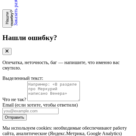
Заказать разбор
?
Н
а
ш
л
и
о
ш
и
б
к
у
Нашли ошибку?
Опечатка, неточность, баг — напишите, что именно вас
смутило.
Выделенный текст:
Что не так?
Email
(если хотите, чтобы ответили)
Отправить
Мы используем cookies: необходимые обеспечивают работу
сайта, аналитические (Яндекс.Метрика, Google Analytics)