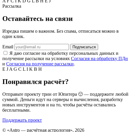
A
F
C
I
K
D
G
L
B
H
E
J
Рассылка
Оставайтесь на связи
Изредка пишем о важном. Без спама, отписаться можно в
один клик.
Email
Подписаться
Я даю согласие на обработку персональных данных и
получение рассылки на условиях
Согласия на обработку ПДн
и
Согласия на получение рассылки
.
E
J
A
G
C
L
I
K
B
H
Понравился расчёт?
Отправьте проекту трин от Юпитера 🙂 — поддержите любой
суммой. Деньги идут на серверы и вычисления, разработку
новых инструментов и на то, чтобы расчёты оставались
бесплатными.
Поддержать проект
©
«Astro — расчётная астрология», 2026