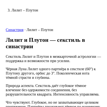
Лилит – Плутон
Синастрия
·
Лилит – Плутон
Лилит и Плутон
— секстиль в
синастрии
Секстиль Лилит и Плутон в межкарточной астрологии —
поддержка и возможности при усилии.
Чёрная Луна Лилит одного партнёра в секстиле (60°) к
Плутону другого, орбис до 3°. Поколенческая нота
тёмной страсти и глубины.
Природа аспекта. Секстиль даёт глубокое тёмное
влечение без одержимости соединения, без
разрушительности квадрата. Интенсивность управляема.
Что чувствуют. Глубокое, но не захватывающее целиком
притяжение. Партнёры проживают тёмное по взаимному