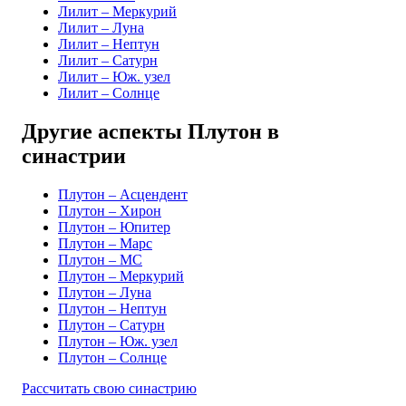
Лилит – Меркурий
Лилит – Луна
Лилит – Нептун
Лилит – Сатурн
Лилит – Юж. узел
Лилит – Солнце
Другие аспекты Плутон в
синастрии
Плутон – Асцендент
Плутон – Хирон
Плутон – Юпитер
Плутон – Марс
Плутон – MC
Плутон – Меркурий
Плутон – Луна
Плутон – Нептун
Плутон – Сатурн
Плутон – Юж. узел
Плутон – Солнце
Рассчитать свою синастрию