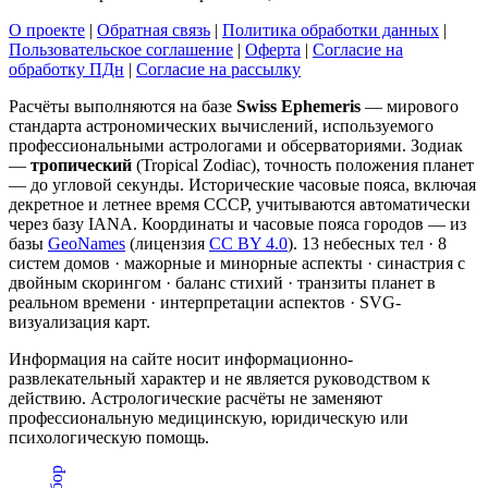
О проекте
|
Обратная связь
|
Политика обработки данных
|
Пользовательское соглашение
|
Оферта
|
Согласие на
обработку ПДн
|
Согласие на рассылку
Расчёты выполняются на базе
Swiss Ephemeris
— мирового
стандарта астрономических вычислений, используемого
профессиональными астрологами и обсерваториями. Зодиак
—
тропический
(Tropical Zodiac), точность положения планет
— до угловой секунды. Исторические часовые пояса, включая
декретное и летнее время СССР, учитываются автоматически
через базу IANA. Координаты и часовые пояса городов — из
базы
GeoNames
(лицензия
CC BY 4.0
). 13 небесных тел · 8
систем домов · мажорные и минорные аспекты · синастрия с
двойным скорингом · баланс стихий · транзиты планет в
реальном времени · интерпретации аспектов · SVG-
визуализация карт.
Информация на сайте носит информационно-
развлекательный характер и не является руководством к
действию. Астрологические расчёты не заменяют
профессиональную медицинскую, юридическую или
психологическую помощь.