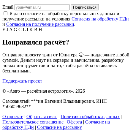
Email
Подписаться
Я даю согласие на обработку персональных данных и
получение рассылки на условиях
Согласия на обработку ПДн
и
Согласия на получение рассылки
.
E
J
A
G
C
L
I
K
B
H
Понравился расчёт?
Отправьте проекту трин от Юпитера 🙂 — поддержите любой
суммой. Деньги идут на серверы и вычисления, разработку
новых инструментов и на то, чтобы расчёты оставались
бесплатными.
Поддержать проект
©
«Astro — расчётная астрология», 2026
Самозанятый ***ин Евгений Владимирович, ИНН
*506059682**
О проекте
|
Обратная связь
|
Политика обработки данных
|
Пользовательское соглашение
|
Оферта
|
Согласие на
обработку ПДн
|
Согласие на рассылку