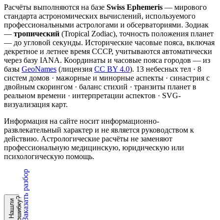
Расчёты выполняются на базе
Swiss Ephemeris
— мирового
стандарта астрономических вычислений, используемого
профессиональными астрологами и обсерваториями. Зодиак
—
тропический
(Tropical Zodiac), точность положения планет
— до угловой секунды. Исторические часовые пояса, включая
декретное и летнее время СССР, учитываются автоматически
через базу IANA. Координаты и часовые пояса городов — из
базы
GeoNames
(лицензия
CC BY 4.0
). 13 небесных тел · 8
систем домов · мажорные и минорные аспекты · синастрия с
двойным скорингом · баланс стихий · транзиты планет в
реальном времени · интерпретации аспектов · SVG-
визуализация карт.
Информация на сайте носит информационно-
развлекательный характер и не является руководством к
действию. Астрологические расчёты не заменяют
профессиональную медицинскую, юридическую или
психологическую помощь.
Заказать разбор
?
Н
а
ш
л
и
о
ш
и
б
к
у