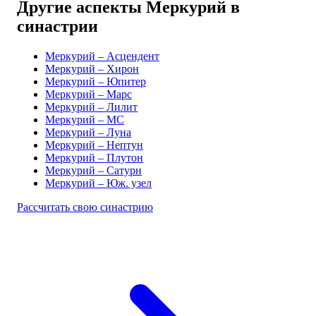
Другие аспекты Меркурий в
синастрии
Меркурий – Асцендент
Меркурий – Хирон
Меркурий – Юпитер
Меркурий – Марс
Меркурий – Лилит
Меркурий – MC
Меркурий – Луна
Меркурий – Нептун
Меркурий – Плутон
Меркурий – Сатурн
Меркурий – Юж. узел
Рассчитать свою синастрию