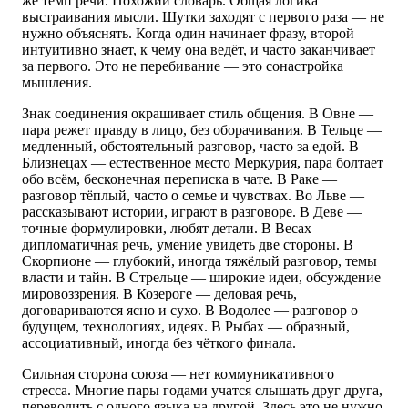
же темп речи. Похожий словарь. Общая логика
выстраивания мысли. Шутки заходят с первого раза — не
нужно объяснять. Когда один начинает фразу, второй
интуитивно знает, к чему она ведёт, и часто заканчивает
за первого. Это не перебивание — это сонастройка
мышления.
Знак соединения окрашивает стиль общения. В Овне —
пара режет правду в лицо, без оборачивания. В Тельце —
медленный, обстоятельный разговор, часто за едой. В
Близнецах — естественное место Меркурия, пара болтает
обо всём, бесконечная переписка в чате. В Раке —
разговор тёплый, часто о семье и чувствах. Во Льве —
рассказывают истории, играют в разговоре. В Деве —
точные формулировки, любят детали. В Весах —
дипломатичная речь, умение увидеть две стороны. В
Скорпионе — глубокий, иногда тяжёлый разговор, темы
власти и тайн. В Стрельце — широкие идеи, обсуждение
мировоззрения. В Козероге — деловая речь,
договариваются ясно и сухо. В Водолее — разговор о
будущем, технологиях, идеях. В Рыбах — образный,
ассоциативный, иногда без чёткого финала.
Сильная сторона союза — нет коммуникативного
стресса. Многие пары годами учатся слышать друг друга,
переводить с одного языка на другой. Здесь это не нужно.