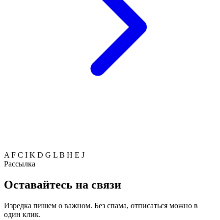
A
F
C
I
K
D
G
L
B
H
E
J
Рассылка
Оставайтесь на связи
Изредка пишем о важном. Без спама, отписаться можно в
один клик.