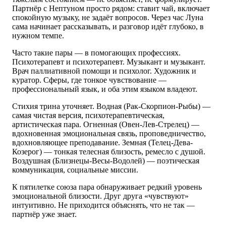
Партнёр с Нептуном просто рядом: ставит чай, включает
спокойную музыку, не задаёт вопросов. Через час Луна
сама начинает рассказывать, и разговор идёт глубоко, в
нужном темпе.
Часто такие пары — в помогающих профессиях.
Психотерапевт и психотерапевт. Музыкант и музыкант.
Врач паллиативной помощи и психолог. Художник и
куратор. Сферы, где тонкое чувствование —
профессиональный язык, и оба этим языком владеют.
Стихия трина уточняет. Водная (Рак-Скорпион-Рыбы) —
самая чистая версия, психотерапевтическая,
артистическая пара. Огненная (Овен-Лев-Стрелец) —
вдохновенная эмоциональная связь, проповедничество,
вдохновляющее преподавание. Земная (Телец-Дева-
Козерог) — тонкая телесная близость, ремесло с душой.
Воздушная (Близнецы-Весы-Водолей) — поэтическая
коммуникация, социальные миссии.
К пятилетке союза пара обнаруживает редкий уровень
эмоциональной близости. Друг друга «чувствуют»
интуитивно. Не приходится объяснять, что не так —
партнёр уже знает.