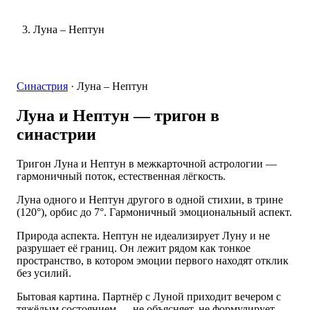
Луна – Нептун
Синастрия
·
Луна – Нептун
Луна и Нептун
— тригон в
синастрии
Тригон Луна и Нептун в межкарточной астрологии —
гармоничный поток, естественная лёгкость.
Луна одного и Нептун другого в одной стихии, в трине
(120°), орбис до 7°. Гармоничный эмоциональный аспект.
Природа аспекта. Нептун не идеализирует Луну и не
разрушает её границ. Он лежит рядом как тонкое
пространство, в котором эмоции первого находят отклик
без усилий.
Бытовая картина. Партнёр с Луной приходит вечером с
тяжёлым состоянием — не объясняет, не формулирует.