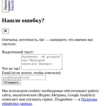
?
Н
а
ш
л
и
о
ш
и
б
к
у
Нашли ошибку?
Опечатка, неточность, баг — напишите, что именно вас
смутило.
Выделенный текст:
Что не так?
Email
(если хотите, чтобы ответили)
Отправить
Мы используем cookies: необходимые обеспечивают работу
сайта, аналитические (Яндекс.Метрика, Google Analytics)
помогают нам улучшать сервис. Подробнее — в
Политике
обработки данных
.