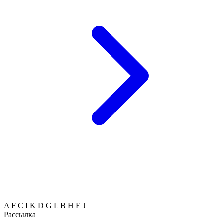
A
F
C
I
K
D
G
L
B
H
E
J
Рассылка