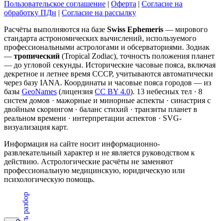
Пользовательское соглашение
|
Оферта
|
Согласие на
обработку ПДн
|
Согласие на рассылку
Расчёты выполняются на базе
Swiss Ephemeris
— мирового
стандарта астрономических вычислений, используемого
профессиональными астрологами и обсерваториями. Зодиак
—
тропический
(Tropical Zodiac), точность положения планет
— до угловой секунды. Исторические часовые пояса, включая
декретное и летнее время СССР, учитываются автоматически
через базу IANA. Координаты и часовые пояса городов — из
базы
GeoNames
(лицензия
CC BY 4.0
). 13 небесных тел · 8
систем домов · мажорные и минорные аспекты · синастрия с
двойным скорингом · баланс стихий · транзиты планет в
реальном времени · интерпретации аспектов · SVG-
визуализация карт.
Информация на сайте носит информационно-
развлекательный характер и не является руководством к
действию. Астрологические расчёты не заменяют
профессиональную медицинскую, юридическую или
психологическую помощь.
Заказать разбор