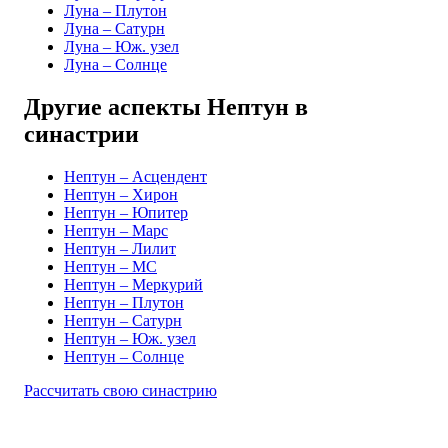
Луна – Плутон
Луна – Сатурн
Луна – Юж. узел
Луна – Солнце
Другие аспекты Нептун в
синастрии
Нептун – Асцендент
Нептун – Хирон
Нептун – Юпитер
Нептун – Марс
Нептун – Лилит
Нептун – MC
Нептун – Меркурий
Нептун – Плутон
Нептун – Сатурн
Нептун – Юж. узел
Нептун – Солнце
Рассчитать свою синастрию