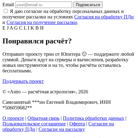
Email
Подписаться
Я даю согласие на обработку персональных данных и
получение рассылки на условиях
Согласия на обработку ПДн
и
Согласия на получение рассылки
.
E
J
A
G
C
L
I
K
B
H
Понравился расчёт?
Отправьте проекту трин от Юпитера 🙂 — поддержите любой
суммой. Деньги идут на серверы и вычисления, разработку
новых инструментов и на то, чтобы расчёты оставались
бесплатными.
Поддержать проект
©
«Astro — расчётная астрология», 2026
Самозанятый ***ин Евгений Владимирович, ИНН
*506059682**
О проекте
|
Обратная связь
|
Политика обработки данных
|
Пользовательское соглашение
|
Оферта
|
Согласие на
обработку ПДн
|
Согласие на рассылку