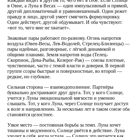
Каждый видит в другом то, чего нет в себе. Если Солнце
в Овне, а Луна в Весах — один импульсивный и прямой,
другой дипломатичный и уравновешенный. Один режет
правду в лицо, другой умеет смягчить формулировку.
Один действует, другой обдумывает. И оба чувствуют:
«вот то, чего мне не хватает».
Знаковые пары работают по-разному. Огонь напротив
воздуха (Овен-Весы, Лев-Водолей, Стрелец-Близнецы) —
пары идейные, разговорные, с лёгкой динамикой и
общими планами. Земля напротив воды (Телец-
Скорпион, Дева-Рыбы, Козерог-Рак) — союзы плотные,
чувственные, часто с темой власти и доверия. В первой
группе ссоры быстрые и поверхностные, во второй —
редкие, но глубокие.
Сильная сторона — взаимодополнение. Партнёры
буквально достраивают друг друга. Тот, у кого Солнце,
учится у Луны эмоциональной мягкости и умению
слышать. Тот, у кого Луна, через Солнце получает доступ
к воле и направлению. За несколько лет в таком союзе оба
становятся целостнее.
Узкое место — постоянная борьба за темп. Луна хочет
тишины и медленного, Солнце рвётся в действие. Луна
уходит в себя, когда устала, — Солнцу это читается как