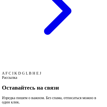
A
F
C
I
K
D
G
L
B
H
E
J
Рассылка
Оставайтесь на связи
Изредка пишем о важном. Без спама, отписаться можно в
один клик.