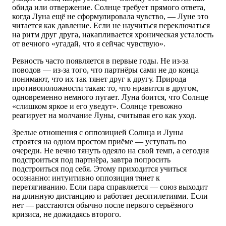
обида или отвержение. Солнце требует прямого ответа,
когда Луна ещё не сформулировала чувство, — Луне это
читается как давление. Если не научиться переключаться
на ритм друг друга, накапливается хроническая усталость
от вечного «угадай, что я сейчас чувствую».
Ревность часто появляется в первые годы. Не из-за
поводов — из-за того, что партнёры сами не до конца
понимают, что их так тянет друг к другу. Природа
противоположности такая: то, что нравится в другом,
одновременно немного пугает. Луна боится, что Солнце
«слишком яркое и его уведут». Солнце тревожно
реагирует на молчание Луны, считывая его как уход.
Зрелые отношения с оппозицией Солнца и Луны
строятся на одном простом приёме — уступать по
очереди. Не вечно тянуть одеяло на свой темп, а сегодня
подстроиться под партнёра, завтра попросить
подстроиться под себя. Этому приходится учиться
осознанно: интуитивно оппозиция тянет к
перетягиванию. Если пара справляется — союз выходит
на длинную дистанцию и работает десятилетиями. Если
нет — расстаются обычно после первого серьёзного
кризиса, не дожидаясь второго.