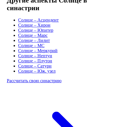
Другие аспекты Солнце в
синастрии
Солнце – Асцендент
Солнце – Хирон
Солнце – Юпитер
Солнце – Марс
Солнце – Лилит
Солнце – MC
Солнце – Меркурий
Солнце – Нептун
Солнце – Плутон
Солнце – Сатурн
Солнце – Юж. узел
Рассчитать свою синастрию