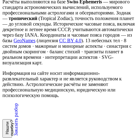
Расчёты выполняются на базе
Swiss Ephemeris
— мирового
стандарта астрономических вычислений, используемого
профессиональными астрологами и обсерваториями. Зодиак
—
тропический
(Tropical Zodiac), точность положения планет
— до угловой секунды. Исторические часовые пояса, включая
декретное и летнее время СССР, учитываются автоматически
через базу IANA. Координаты и часовые пояса городов — из
базы
GeoNames
(лицензия
CC BY 4.0
). 13 небесных тел · 8
систем домов · мажорные и минорные аспекты · синастрия с
двойным скорингом · баланс стихий · транзиты планет в
реальном времени · интерпретации аспектов · SVG-
визуализация карт.
Информация на сайте носит информационно-
развлекательный характер и не является руководством к
действию. Астрологические расчёты не заменяют
профессиональную медицинскую, юридическую или
психологическую помощь.
Заказать разбор
?
Н
а
ш
л
и
о
ш
и
б
к
у