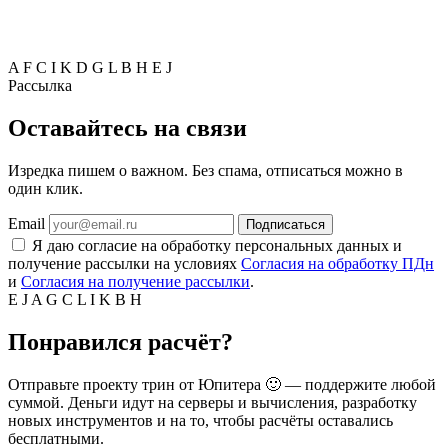
A
F
C
I
K
D
G
L
B
H
E
J
Рассылка
Оставайтесь на связи
Изредка пишем о важном. Без спама, отписаться можно в
один клик.
Email
Подписаться
Я даю согласие на обработку персональных данных и
получение рассылки на условиях
Согласия на обработку ПДн
и
Согласия на получение рассылки
.
E
J
A
G
C
L
I
K
B
H
Понравился расчёт?
Отправьте проекту трин от Юпитера 🙂 — поддержите любой
суммой. Деньги идут на серверы и вычисления, разработку
новых инструментов и на то, чтобы расчёты оставались
бесплатными.