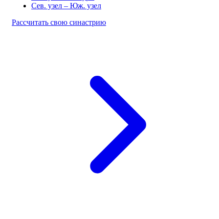
Сев. узел – Юж. узел
Рассчитать свою синастрию