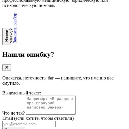
профессиональную медицинскую, юридическую или
психологическую помощь.
Заказать разбор
?
Н
а
ш
л
и
о
ш
и
б
к
у
Нашли ошибку?
Опечатка, неточность, баг — напишите, что именно вас
смутило.
Выделенный текст:
Что не так?
Email
(если хотите, чтобы ответили)