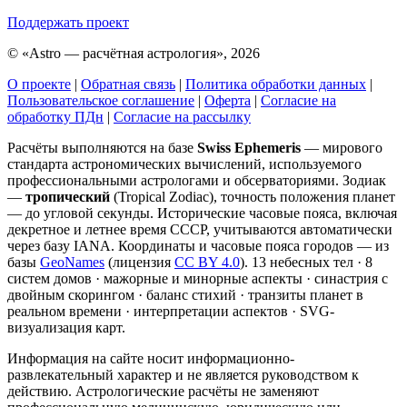
Поддержать проект
©
«Astro — расчётная астрология», 2026
О проекте
|
Обратная связь
|
Политика обработки данных
|
Пользовательское соглашение
|
Оферта
|
Согласие на
обработку ПДн
|
Согласие на рассылку
Расчёты выполняются на базе
Swiss Ephemeris
— мирового
стандарта астрономических вычислений, используемого
профессиональными астрологами и обсерваториями. Зодиак
—
тропический
(Tropical Zodiac), точность положения планет
— до угловой секунды. Исторические часовые пояса, включая
декретное и летнее время СССР, учитываются автоматически
через базу IANA. Координаты и часовые пояса городов — из
базы
GeoNames
(лицензия
CC BY 4.0
). 13 небесных тел · 8
систем домов · мажорные и минорные аспекты · синастрия с
двойным скорингом · баланс стихий · транзиты планет в
реальном времени · интерпретации аспектов · SVG-
визуализация карт.
Информация на сайте носит информационно-
развлекательный характер и не является руководством к
действию. Астрологические расчёты не заменяют