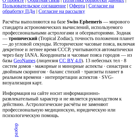
О проекте
|
Обратная связь
|
Политика обработки данных
|
Пользовательское соглашение
|
Оферта
|
Согласие на
обработку ПДн
|
Согласие на рассылку
Расчёты выполняются на базе
Swiss Ephemeris
— мирового
стандарта астрономических вычислений, используемого
профессиональными астрологами и обсерваториями. Зодиак
—
тропический
(Tropical Zodiac), точность положения планет
— до угловой секунды. Исторические часовые пояса, включая
декретное и летнее время СССР, учитываются автоматически
через базу IANA. Координаты и часовые пояса городов — из
базы
GeoNames
(лицензия
CC BY 4.0
). 13 небесных тел · 8
систем домов · мажорные и минорные аспекты · синастрия с
двойным скорингом · баланс стихий · транзиты планет в
реальном времени · интерпретации аспектов · SVG-
визуализация карт.
Информация на сайте носит информационно-
развлекательный характер и не является руководством к
действию. Астрологические расчёты не заменяют
профессиональную медицинскую, юридическую или
психологическую помощь.