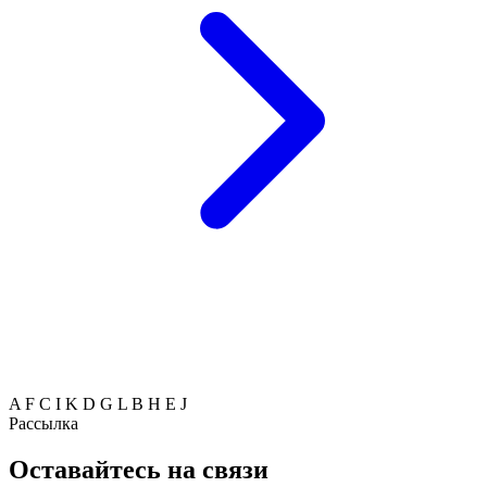
A
F
C
I
K
D
G
L
B
H
E
J
Рассылка
Оставайтесь на связи