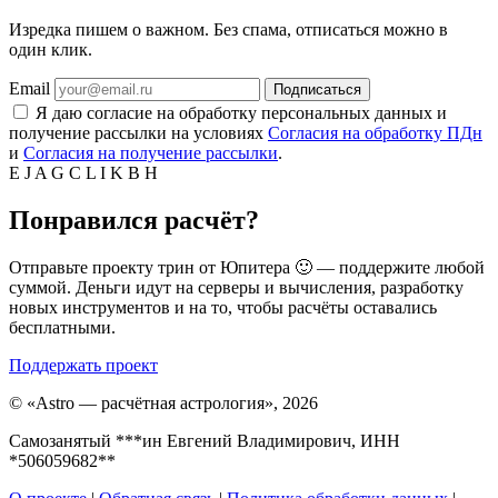
Изредка пишем о важном. Без спама, отписаться можно в
один клик.
Email
Подписаться
Я даю согласие на обработку персональных данных и
получение рассылки на условиях
Согласия на обработку ПДн
и
Согласия на получение рассылки
.
E
J
A
G
C
L
I
K
B
H
Понравился расчёт?
Отправьте проекту трин от Юпитера 🙂 — поддержите любой
суммой. Деньги идут на серверы и вычисления, разработку
новых инструментов и на то, чтобы расчёты оставались
бесплатными.
Поддержать проект
©
«Astro — расчётная астрология», 2026
Самозанятый ***ин Евгений Владимирович, ИНН
*506059682**