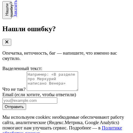
Заказать разбор
?
Н
а
ш
л
и
о
ш
и
б
к
у
Нашли ошибку?
Опечатка, неточность, баг — напишите, что именно вас
смутило.
Выделенный текст:
Что не так?
Email
(если хотите, чтобы ответили)
Отправить
Мы используем cookies: необходимые обеспечивают работу
сайта, аналитические (Яндекс.Метрика, Google Analytics)
помогают нам улучшать сервис. Подробнее — в
Политике