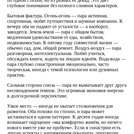
по одной стихии, но из разных её декад. Это даёт
глубокое понимание без полного слияния характеров.
Бытовая фактура. Огонь-огонь — пара активная,
спортивная, любят путешествия и шумные компании. К
вечеру оба не падают от усталости — а наоборот,
заводятся. Земля-земля — пара с общим бытом,
медленным удовольствием от еды, хозяйством,
недвижимостью. К пятому году совместной жизни —
обычно сад, дом, общий ремонт. Воздух-воздух — пара
разговорная, интеллектуальная. Любят учиться,
обсуждать книги, ходить на лекции вдвоём. Вода-вода —
пара глубоко сонастроенная эмоционально, часто
творческая, иногда с темой психологии или духовных
практик.
Сильная сторона союза — пара не выматывает друг друга
несовпадением темпов. Это огромная экономия энергии
в долгосрочной перспективе.
Узкое место — иногда не хватает столкновения для
развития. Оба похожи по стихии, и пара может
застаиваться в одном паттерне. К десяти годам иногда
возникает ощущение «мы комфортно живём, но ничего
нового вместе уже не пробуем». Если в синастрии есть
другие аспекты с напряжением (квадраты, оппозиции