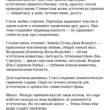
естественно нравится близкое: стиль, красота, способ
проводить время. Совместная жизнь эстетически приятна
— общий вкус в доме, путешествиях, досуге.
Стиль любви созвучен. Партнёры выражают чувства в
одном ключе и понимают проявления друг друга. При
этом сохраняют индивидуальность — не удваивают
слабости (как при соединении).
Стихия трина уточняет. Земная (Телец-Дева-Козерог) —
практичная чувственная любовь, общий тонкий вкус.
Воздушная (Близнецы-Весы-Водолей) — лёгкая
эстетичная романтика, светскость. Огненная (Овен-Лев-
Стрелец) — яркая страстная любовь, энтузиазм. Водная
(Рак-Скорпион-Рыбы) — глубокая нежная романтика,
эмоциональная близость.
Долгосрочная динамика. Союз сохраняет романтическую
гармонию годами. Один из лучших аспектов для
эстетически и ценностно совместимого брака.
Минус. Иногда гармония вкусов такая полная, что пара
избегает выхода из зоны комфорта, не развивается
эстетически. Но это мягкий минус — Venus-Venus trine
редко создаёт проблемы.