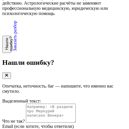
действию. Астрологические расчёты не заменяют
профессиональную медицинскую, юридическую или
психологическую помощь.
Заказать разбор
?
Н
а
ш
л
и
о
ш
и
б
к
у
Нашли ошибку?
Опечатка, неточность, баг — напишите, что именно вас
смутило.
Выделенный текст:
Что не так?
Email
(если хотите, чтобы ответили)