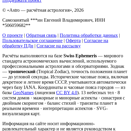
Поддержать проект
©
«Astro — расчётная астрология», 2026
Самозанятый ***ин Евгений Владимирович, ИНН
*506059682**
О проекте
|
Обратная связь
|
Политика обработки данных
|
Пользовательское соглашение
|
Оферта
|
Согласие на
обработку ПДн
|
Согласие на рассылку
Расчёты выполняются на базе
Swiss Ephemeris
— мирового
стандарта астрономических вычислений, используемого
профессиональными астрологами и обсерваториями. Зодиак
—
тропический
(Tropical Zodiac), точность положения планет
— до угловой секунды. Исторические часовые пояса, включая
декретное и летнее время СССР, учитываются автоматически
через базу IANA. Координаты и часовые пояса городов — из
базы
GeoNames
(лицензия
CC BY 4.0
). 13 небесных тел · 8
систем домов · мажорные и минорные аспекты · синастрия с
двойным скорингом · баланс стихий · транзиты планет в
реальном времени · интерпретации аспектов · SVG-
визуализация карт.
Информация на сайте носит информационно-
развлекательный характер и не является руководством к