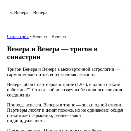
Венера – Венера
Синастрия
·
Венера – Венера
Венера и Венера
— тригон в
синастрии
Тригон Венера и Венера в межкарточной астрологии —
гармоничный поток, естественная лёгкость.
Венеры обоих партнёров в трине (120°), в одной стихии,
орбис до 7°. Стили любви созвучны без полного слияния
соединения.
Природа аспекта. Венеры в трине — знаки одной стихии.
Партнёры любят и ценят похоже, но не одинаково: общая
стихия даёт гармонию, разные знаки —
индивидуальность.
Гармония вкусов. Под этим трином партнёрам