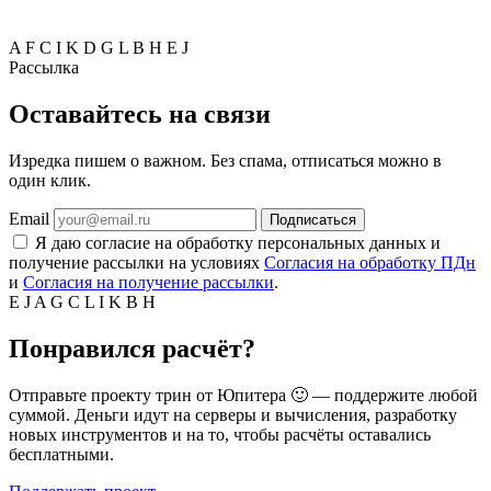
A
F
C
I
K
D
G
L
B
H
E
J
Рассылка
Оставайтесь на связи
Изредка пишем о важном. Без спама, отписаться можно в
один клик.
Email
Подписаться
Я даю согласие на обработку персональных данных и
получение рассылки на условиях
Согласия на обработку ПДн
и
Согласия на получение рассылки
.
E
J
A
G
C
L
I
K
B
H
Понравился расчёт?
Отправьте проекту трин от Юпитера 🙂 — поддержите любой
суммой. Деньги идут на серверы и вычисления, разработку
новых инструментов и на то, чтобы расчёты оставались
бесплатными.