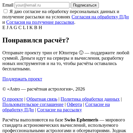
Email
Подписаться
Я даю согласие на обработку персональных данных и
получение рассылки на условиях
Согласия на обработку ПДн
и
Согласия на получение рассылки
.
E
J
A
G
C
L
I
K
B
H
Понравился расчёт?
Отправьте проекту трин от Юпитера 🙂 — поддержите любой
суммой. Деньги идут на серверы и вычисления, разработку
новых инструментов и на то, чтобы расчёты оставались
бесплатными.
Поддержать проект
©
«Astro — расчётная астрология», 2026
О проекте
|
Обратная связь
|
Политика обработки данных
|
Пользовательское соглашение
|
Оферта
|
Согласие на
обработку ПДн
|
Согласие на рассылку
Расчёты выполняются на базе
Swiss Ephemeris
— мирового
стандарта астрономических вычислений, используемого
профессиональными астрологами и обсерваториями. Зодиак