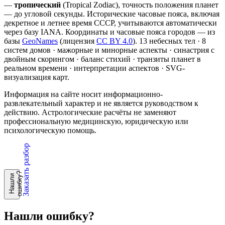
—
тропический
(Tropical Zodiac), точность положения планет
— до угловой секунды. Исторические часовые пояса, включая
декретное и летнее время СССР, учитываются автоматически
через базу IANA. Координаты и часовые пояса городов — из
базы
GeoNames
(лицензия
CC BY 4.0
). 13 небесных тел · 8
систем домов · мажорные и минорные аспекты · синастрия с
двойным скорингом · баланс стихий · транзиты планет в
реальном времени · интерпретации аспектов · SVG-
визуализация карт.
Информация на сайте носит информационно-
развлекательный характер и не является руководством к
действию. Астрологические расчёты не заменяют
профессиональную медицинскую, юридическую или
психологическую помощь.
Заказать разбор
?
Н
а
ш
л
и
о
ш
и
б
к
у
Нашли ошибку?