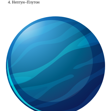
Нептун–Плутон