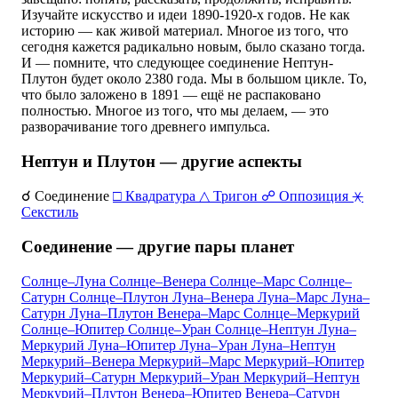
Изучайте искусство и идеи 1890-1920-х годов. Не как
историю — как живой материал. Многое из того, что
сегодня кажется радикально новым, было сказано тогда.
И — помните, что следующее соединение Нептун-
Плутон будет около 2380 года. Мы в большом цикле. То,
что было заложено в 1891 — ещё не распаковано
полностью. Многое из того, что мы делаем, — это
разворачивание того древнего импульса.
Нептун и Плутон — другие аспекты
☌ Соединение
□ Квадратура
△ Тригон
☍ Оппозиция
⚹
Секстиль
Соединение — другие пары планет
Солнце–Луна
Солнце–Венера
Солнце–Марс
Солнце–
Сатурн
Солнце–Плутон
Луна–Венера
Луна–Марс
Луна–
Сатурн
Луна–Плутон
Венера–Марс
Солнце–Меркурий
Солнце–Юпитер
Солнце–Уран
Солнце–Нептун
Луна–
Меркурий
Луна–Юпитер
Луна–Уран
Луна–Нептун
Меркурий–Венера
Меркурий–Марс
Меркурий–Юпитер
Меркурий–Сатурн
Меркурий–Уран
Меркурий–Нептун
Меркурий–Плутон
Венера–Юпитер
Венера–Сатурн