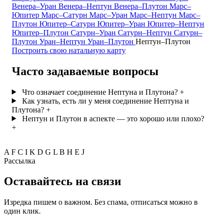
Венера–Уран
Венера–Нептун
Венера–Плутон
Марс–
Юпитер
Марс–Сатурн
Марс–Уран
Марс–Нептун
Марс–
Плутон
Юпитер–Сатурн
Юпитер–Уран
Юпитер–Нептун
Юпитер–Плутон
Сатурн–Уран
Сатурн–Нептун
Сатурн–
Плутон
Уран–Нептун
Уран–Плутон
Нептун–Плутон
Построить свою натальную карту
Часто задаваемые вопросы
Что означает соединение Нептуна и Плутона?
+
Как узнать, есть ли у меня соединение Нептуна и
Плутона?
+
Нептун и Плутон в аспекте — это хорошо или плохо?
+
A
F
C
I
K
D
G
L
B
H
E
J
Рассылка
Оставайтесь на связи
Изредка пишем о важном. Без спама, отписаться можно в
один клик.