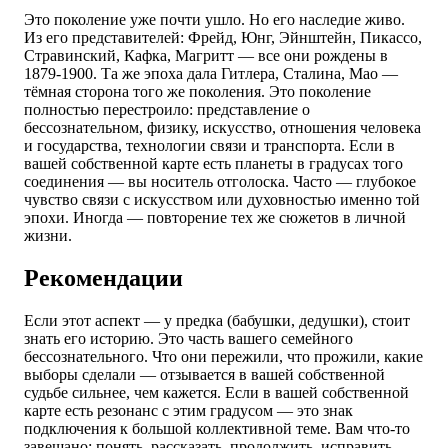
Это поколение уже почти ушло. Но его наследие живо.
Из его представителей: Фрейд, Юнг, Эйнштейн, Пикассо,
Стравинский, Кафка, Магритт — все они рождены в
1879-1900. Та же эпоха дала Гитлера, Сталина, Мао —
тёмная сторона того же поколения. Это поколение
полностью перестроило: представление о
бессознательном, физику, искусство, отношения человека
и государства, технологии связи и транспорта. Если в
вашей собственной карте есть планеты в градусах того
соединения — вы носитель отголоска. Часто — глубокое
чувство связи с искусством или духовностью именно той
эпохи. Иногда — повторение тех же сюжетов в личной
жизни.
Рекомендации
Если этот аспект — у предка (бабушки, дедушки), стоит
знать его историю. Это часть вашего семейного
бессознательного. Что они пережили, что прожили, какие
выборы сделали — отзывается в вашей собственной
судьбе сильнее, чем кажется. Если в вашей собственной
карте есть резонанс с этим градусом — это знак
подключения к большой коллективной теме. Вам что-то
завещано: понять, рассказать, продолжить, исправить.