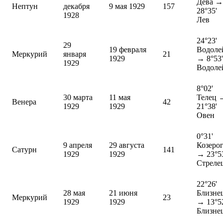
Дева →
Нептун
декабря
9 мая 1929
157
28°35'
1928
Лев
24°23'
29
19 февраля
Водоле
Меркурий
января
21
1929
→ 8°53'
1929
Водоле
8°02'
30 марта
11 мая
Телец 
Венера
42
1929
1929
21°38'
Овен
0°31'
9 апреля
29 августа
Козеро
Сатурн
141
1929
1929
→ 23°5
Стреле
22°26'
28 мая
21 июня
Близне
Меркурий
23
1929
1929
→ 13°5
Близне