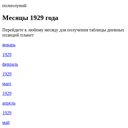
полнолуний
Месяцы 1929 года
Перейдите к любому месяцу для получения таблицы дневных
позиций планет
январь
1929
февраль
1929
март
1929
апрель
1929
май