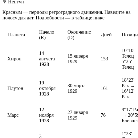
♆
Нептун
Красным — периоды ретроградного движения. Наведите на
полосу для дат. Подробности — в таблице ниже.
Начало
Окончание
Планета
Дней
Позиц
(R)
(D)
10°10'
14
15 января
Телец 
Хирон
августа
153
1929
5°25'
1928
Телец
18°23'
19
30 марта
Рак →
Плутон
октября
161
1929
16°12'
1928
Рак
12
9°17' Р
27 января
Марс
ноября
76
→ 20°5
1929
1928
Близне
1°23'
3