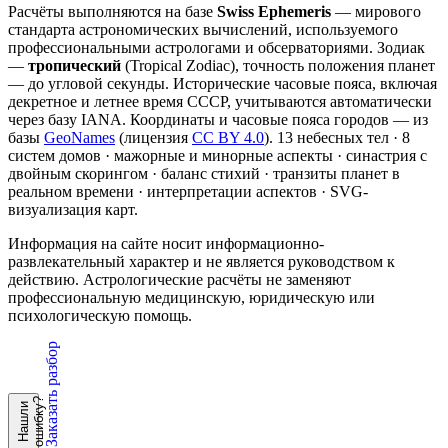
Расчёты выполняются на базе
Swiss Ephemeris
— мирового
стандарта астрономических вычислений, используемого
профессиональными астрологами и обсерваториями. Зодиак
—
тропический
(Tropical Zodiac), точность положения планет
— до угловой секунды. Исторические часовые пояса, включая
декретное и летнее время СССР, учитываются автоматически
через базу IANA. Координаты и часовые пояса городов — из
базы
GeoNames
(лицензия
CC BY 4.0
). 13 небесных тел · 8
систем домов · мажорные и минорные аспекты · синастрия с
двойным скорингом · баланс стихий · транзиты планет в
реальном времени · интерпретации аспектов · SVG-
визуализация карт.
Информация на сайте носит информационно-
развлекательный характер и не является руководством к
действию. Астрологические расчёты не заменяют
профессиональную медицинскую, юридическую или
психологическую помощь.
Заказать разбор
?
Н
а
ш
л
и
о
ш
и
б
к
у