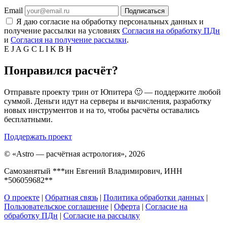
Email
Подписаться
Я даю согласие на обработку персональных данных и
получение рассылки на условиях
Согласия на обработку ПДн
и
Согласия на получение рассылки
.
E
J
A
G
C
L
I
K
B
H
Понравился расчёт?
Отправьте проекту трин от Юпитера 🙂 — поддержите любой
суммой. Деньги идут на серверы и вычисления, разработку
новых инструментов и на то, чтобы расчёты оставались
бесплатными.
Поддержать проект
©
«Astro — расчётная астрология», 2026
Самозанятый ***ин Евгений Владимирович, ИНН
*506059682**
О проекте
|
Обратная связь
|
Политика обработки данных
|
Пользовательское соглашение
|
Оферта
|
Согласие на
обработку ПДн
|
Согласие на рассылку