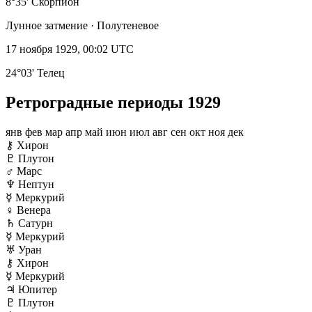
8°35' Скорпион
Лунное затмение · Полутеневое
17 ноября 1929, 00:02 UTC
24°03' Телец
Ретроградные периоды 1929
янв
фев
мар
апр
май
июн
июл
авг
сен
окт
ноя
дек
⚷
Хирон
♇
Плутон
♂
Марс
♆
Нептун
☿
Меркурий
♀
Венера
♄
Сатурн
☿
Меркурий
♅
Уран
⚷
Хирон
☿
Меркурий
♃
Юпитер
♇
Плутон