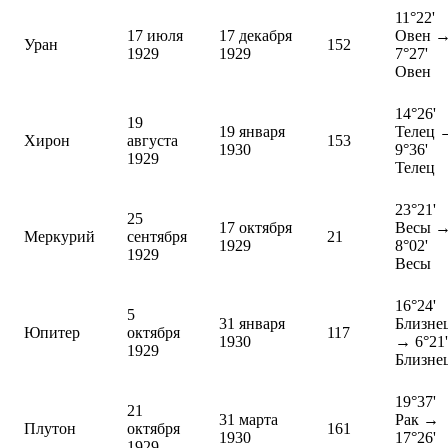
11°22'
17 июля
17 декабря
Овен 
Уран
152
1929
1929
7°27'
Овен
14°26'
19
19 января
Телец 
Хирон
августа
153
1930
9°36'
1929
Телец
23°21'
25
17 октября
Весы 
Меркурий
сентября
21
1929
8°02'
1929
Весы
16°24'
5
31 января
Близне
Юпитер
октября
117
1930
→ 6°21'
1929
Близне
19°37'
21
31 марта
Рак →
Плутон
октября
161
1930
17°26'
1929