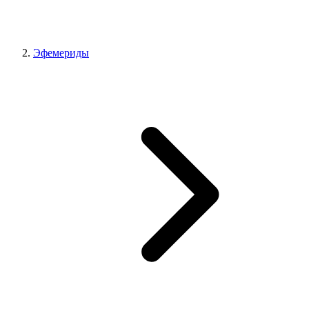
Эфемериды