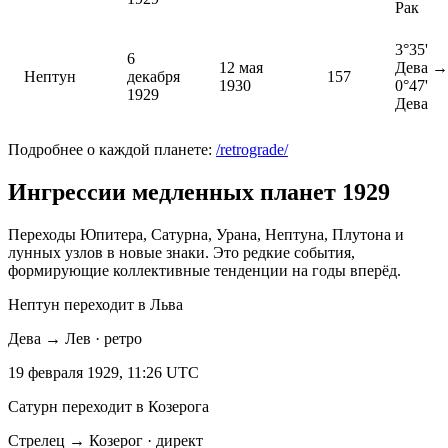
Рак
3°35'
6
12 мая
Дева →
Нептун
декабря
157
1930
0°47'
1929
Дева
Подробнее о каждой планете:
/retrograde/
Ингрессии медленных планет 1929
Переходы Юпитера, Сатурна, Урана, Нептуна, Плутона и
лунных узлов в новые знаки. Это редкие события,
формирующие коллективные тенденции на годы вперёд.
Нептун переходит в Льва
Дева → Лев · ретро
19 февраля 1929, 11:26 UTC
Сатурн переходит в Козерога
Стрелец → Козерог · директ