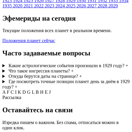
1923
1924
1925
1926
1927
1928
1929
1930
1931
1932
1933
1934
1935
2020
2021
2022
2023
2024
2025
2026
2027
2028
2029
Эфемериды на сегодня
Текущие положения всех планет в реальном времени.
Положения планет сейчас
Часто задаваемые вопросы
Какие астрологические события произошли в 1929 году?
+
Что такое ингрессия планеты?
+
Откуда берутся даты на странице?
+
Где посмотреть точные позиции планет день за днём в 1929
году?
+
A
F
C
I
K
D
G
L
B
H
E
J
Рассылка
Оставайтесь на связи
Изредка пишем о важном. Без спама, отписаться можно в
один клик.