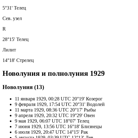
5°31' Телец
Сев. узел
R
28°15' Телец
Лилит
14°18' Стрелец
Новолуния и полнолуния 1929
Новолуния (13)
11 января 1929, 00:28 UTC
20°19' Козерог
9 февраля 1929, 17:54 UTC
20°31' Водолей
11 марта 1929, 08:36 UTC
20°17' Рыбы
9 апреля 1929, 20:32 UTC
19°29' Овен
9 мая 1929, 06:07 UTC
18°07' Телец
7 июня 1929, 13:56 UTC
16°18' Близнецы
6 июля 1929, 20:47 UTC
14°15' Рак
5 августа 1929, 03:39 UTC
12°13' Лев