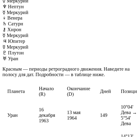
☿
Меркурий
♆
Нептун
☿
Меркурий
♀
Венера
♄
Сатурн
⚷
Хирон
☿
Меркурий
♃
Юпитер
☿
Меркурий
♇
Плутон
♅
Уран
Красным — периоды ретроградного движения. Наведите на
полосу для дат. Подробности — в таблице ниже.
Начало
Окончание
Планета
Дней
Позиц
(R)
(D)
10°04'
16
13 мая
Дева →
Уран
декабря
149
1964
5°54'
1963
Дева
14°13'