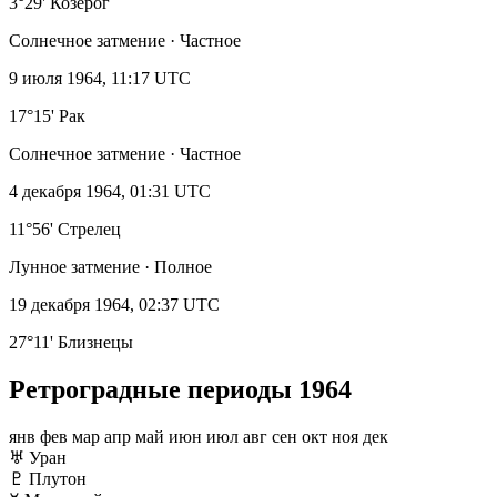
3°29' Козерог
Солнечное затмение · Частное
9 июля 1964, 11:17 UTC
17°15' Рак
Солнечное затмение · Частное
4 декабря 1964, 01:31 UTC
11°56' Стрелец
Лунное затмение · Полное
19 декабря 1964, 02:37 UTC
27°11' Близнецы
Ретроградные периоды 1964
янв
фев
мар
апр
май
июн
июл
авг
сен
окт
ноя
дек
♅
Уран
♇
Плутон