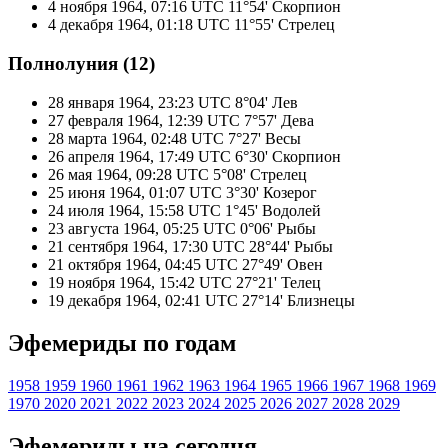
4 ноября 1964, 07:16 UTC
11°54' Скорпион
4 декабря 1964, 01:18 UTC
11°55' Стрелец
Полнолуния (12)
28 января 1964, 23:23 UTC
8°04' Лев
27 февраля 1964, 12:39 UTC
7°57' Дева
28 марта 1964, 02:48 UTC
7°27' Весы
26 апреля 1964, 17:49 UTC
6°30' Скорпион
26 мая 1964, 09:28 UTC
5°08' Стрелец
25 июня 1964, 01:07 UTC
3°30' Козерог
24 июля 1964, 15:58 UTC
1°45' Водолей
23 августа 1964, 05:25 UTC
0°06' Рыбы
21 сентября 1964, 17:30 UTC
28°44' Рыбы
21 октября 1964, 04:45 UTC
27°49' Овен
19 ноября 1964, 15:42 UTC
27°21' Телец
19 декабря 1964, 02:41 UTC
27°14' Близнецы
Эфемериды по годам
1958
1959
1960
1961
1962
1963
1964
1965
1966
1967
1968
1969
1970
2020
2021
2022
2023
2024
2025
2026
2027
2028
2029
Эфемериды на сегодня