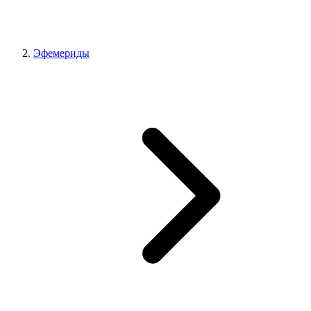
Эфемериды