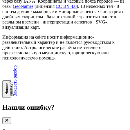
через базу IANA. Координаты и часовые пояса городов — из
базы
GeoNames
(лицензия
CC BY 4.0
). 13 небесных тел · 8
систем домов · мажорные и минорные аспекты · синастрия с
двойным скорингом · баланс стихий · транзиты планет в
реальном времени · интерпретации аспектов · SVG-
визуализация карт.
Информация на сайте носит информационно-
развлекательный характер и не является руководством к
действию. Астрологические расчёты не заменяют
профессиональную медицинскую, юридическую или
психологическую помощь.
Заказать разбор
?
Н
а
ш
л
и
о
ш
и
б
к
у
Нашли ошибку?