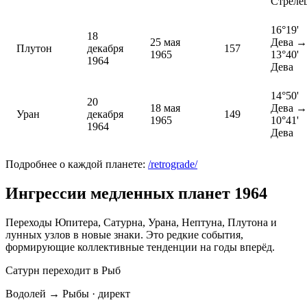
Стреле
16°19'
18
25 мая
Дева →
Плутон
декабря
157
1965
13°40'
1964
Дева
14°50'
20
18 мая
Дева →
Уран
декабря
149
1965
10°41'
1964
Дева
Подробнее о каждой планете:
/retrograde/
Ингрессии медленных планет 1964
Переходы Юпитера, Сатурна, Урана, Нептуна, Плутона и
лунных узлов в новые знаки. Это редкие события,
формирующие коллективные тенденции на годы вперёд.
Сатурн переходит в Рыб
Водолей → Рыбы · директ