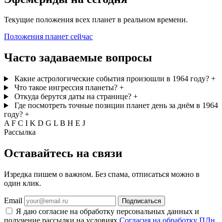
Текущие положения всех планет в реальном времени.
Положения планет сейчас
Часто задаваемые вопросы
Какие астрологические события произошли в 1964 году?
+
Что такое ингрессия планеты?
+
Откуда берутся даты на странице?
+
Где посмотреть точные позиции планет день за днём в 1964
году?
+
A
F
C
I
K
D
G
L
B
H
E
J
Рассылка
Оставайтесь на связи
Изредка пишем о важном. Без спама, отписаться можно в
один клик.
Email
Подписаться
Я даю согласие на обработку персональных данных и
получение рассылки на условиях
Согласия на обработку ПДн