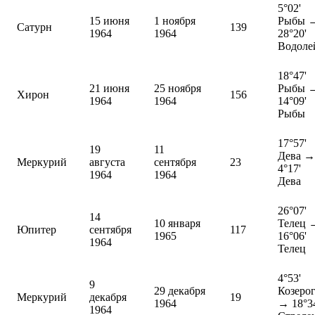
5°02'
15 июня
1 ноября
Рыбы 
Сатурн
139
1964
1964
28°20'
Водоле
18°47'
21 июня
25 ноября
Рыбы 
Хирон
156
1964
1964
14°09'
Рыбы
17°57'
19
11
Дева →
Меркурий
августа
сентября
23
4°17'
1964
1964
Дева
26°07'
14
10 января
Телец 
Юпитер
сентября
117
1965
16°06'
1964
Телец
4°53'
9
29 декабря
Козеро
Меркурий
декабря
19
1964
→ 18°3
1964