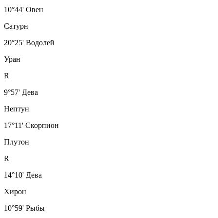
10°44' Овен
Сатурн
20°25' Водолей
Уран
R
9°57' Дева
Нептун
17°11' Скорпион
Плутон
R
14°10' Дева
Хирон
10°59' Рыбы