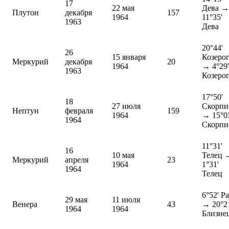
17
22 мая
Дева →
Плутон
декабря
157
1964
11°35'
1963
Дева
20°44'
26
15 января
Козеро
Меркурий
декабря
20
1964
→ 4°29'
1963
Козеро
17°50'
18
27 июля
Скорпи
Нептун
февраля
159
1964
→ 15°0
1964
Скорпи
11°31'
16
10 мая
Телец 
Меркурий
апреля
23
1964
1°31'
1964
Телец
6°52' Р
29 мая
11 июля
Венера
43
→ 20°2
1964
1964
Близне