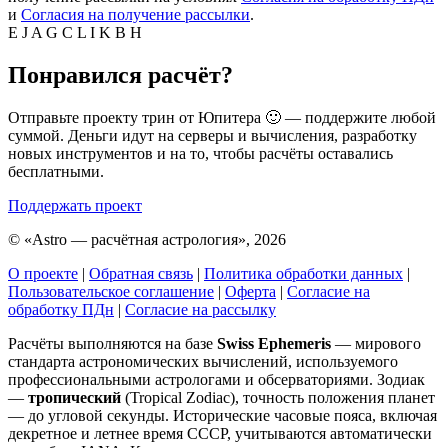
и
Согласия на получение рассылки
.
E
J
A
G
C
L
I
K
B
H
Понравился расчёт?
Отправьте проекту трин от Юпитера 🙂 — поддержите любой
суммой. Деньги идут на серверы и вычисления, разработку
новых инструментов и на то, чтобы расчёты оставались
бесплатными.
Поддержать проект
©
«Astro — расчётная астрология», 2026
О проекте
|
Обратная связь
|
Политика обработки данных
|
Пользовательское соглашение
|
Оферта
|
Согласие на
обработку ПДн
|
Согласие на рассылку
Расчёты выполняются на базе
Swiss Ephemeris
— мирового
стандарта астрономических вычислений, используемого
профессиональными астрологами и обсерваториями. Зодиак
—
тропический
(Tropical Zodiac), точность положения планет
— до угловой секунды. Исторические часовые пояса, включая
декретное и летнее время СССР, учитываются автоматически