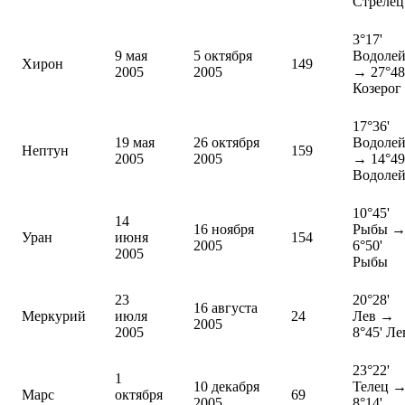
Стрелец
3°17'
9 мая
5 октября
Водоле
Хирон
149
2005
2005
→ 27°48
Козерог
17°36'
19 мая
26 октября
Водоле
Нептун
159
2005
2005
→ 14°49
Водоле
10°45'
14
16 ноября
Рыбы 
Уран
июня
154
2005
6°50'
2005
Рыбы
23
20°28'
16 августа
Меркурий
июля
24
Лев →
2005
2005
8°45' Ле
23°22'
1
10 декабря
Телец 
Марс
октября
69
2005
8°14'