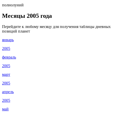
полнолуний
Месяцы 2005 года
Перейдите к любому месяцу для получения таблицы дневных
позиций планет
январь
2005
февраль
2005
март
2005
апрель
2005
май