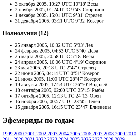
3 октября 2005, 10:27 UTC
10°18' Весы
2 ноября 2005, 01:24 UTC
9°43' Скорпион
1 декабря 2005, 15:01 UTC
9°31' Стрелец
31 декабря 2005, 03:11 UTC
9°32' Козерог
Полнолуния (12)
25 января 2005, 10:32 UTC
5°33' Лев
24 февраля 2005, 04:53 UTC
5°40' Дева
25 марта 2005, 20:58 UTC
5°18' Весы
24 апреля 2005, 10:06 UTC
4°19' Скорпион
23 мая 2005, 20:18 UTC
2°47' Стрелец
22 июня 2005, 04:14 UTC
0°51' Козерог
21 июля 2005, 11:00 UTC
28°47' Козерог
19 августа 2005, 17:53 UTC
26°50' Водолей
18 сентября 2005, 02:00 UTC
25°15' Рыбы
17 октября 2005, 12:13 UTC
24°13' Овен
16 ноября 2005, 00:57 UTC
23°45' Телец
15 декабря 2005, 16:15 UTC
23°47' Близнецы
Эфемериды по годам
1999
2000
2001
2002
2003
2004
2005
2006
2007
2008
2009
2010
2011
2020
2021
2022
2023
2024
2025
2026
2027
2028
2029