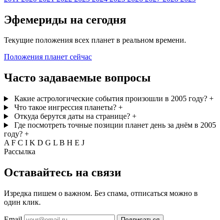
Эфемериды на сегодня
Текущие положения всех планет в реальном времени.
Положения планет сейчас
Часто задаваемые вопросы
Какие астрологические события произошли в 2005 году?
+
Что такое ингрессия планеты?
+
Откуда берутся даты на странице?
+
Где посмотреть точные позиции планет день за днём в 2005
году?
+
A
F
C
I
K
D
G
L
B
H
E
J
Рассылка
Оставайтесь на связи
Изредка пишем о важном. Без спама, отписаться можно в
один клик.
Email
Подписаться