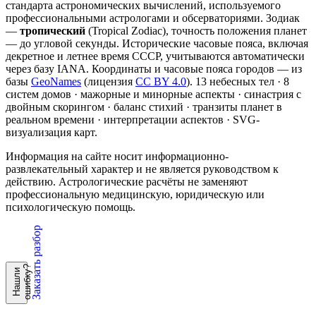
стандарта астрономических вычислений, используемого
профессиональными астрологами и обсерваториями. Зодиак
—
тропический
(Tropical Zodiac), точность положения планет
— до угловой секунды. Исторические часовые пояса, включая
декретное и летнее время СССР, учитываются автоматически
через базу IANA. Координаты и часовые пояса городов — из
базы
GeoNames
(лицензия
CC BY 4.0
). 13 небесных тел · 8
систем домов · мажорные и минорные аспекты · синастрия с
двойным скорингом · баланс стихий · транзиты планет в
реальном времени · интерпретации аспектов · SVG-
визуализация карт.
Информация на сайте носит информационно-
развлекательный характер и не является руководством к
действию. Астрологические расчёты не заменяют
профессиональную медицинскую, юридическую или
психологическую помощь.
Заказать разбор
?
Н
а
ш
л
и
о
ш
и
б
к
у