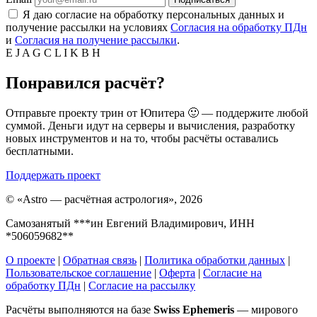
Я даю согласие на обработку персональных данных и
получение рассылки на условиях
Согласия на обработку ПДн
и
Согласия на получение рассылки
.
E
J
A
G
C
L
I
K
B
H
Понравился расчёт?
Отправьте проекту трин от Юпитера 🙂 — поддержите любой
суммой. Деньги идут на серверы и вычисления, разработку
новых инструментов и на то, чтобы расчёты оставались
бесплатными.
Поддержать проект
©
«Astro — расчётная астрология», 2026
Самозанятый ***ин Евгений Владимирович, ИНН
*506059682**
О проекте
|
Обратная связь
|
Политика обработки данных
|
Пользовательское соглашение
|
Оферта
|
Согласие на
обработку ПДн
|
Согласие на рассылку
Расчёты выполняются на базе
Swiss Ephemeris
— мирового