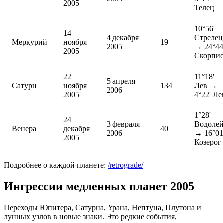
2005
Телец
10°56'
14
4 декабря
Стрелец
Меркурий
ноября
19
2005
→ 24°44
2005
Скорпи
22
11°18'
5 апреля
Сатурн
ноября
134
Лев →
2006
2005
4°22' Ле
1°28'
24
3 февраля
Водоле
Венера
декабря
40
2006
→ 16°01
2005
Козерог
Подробнее о каждой планете:
/retrograde/
Ингрессии медленных планет 2005
Переходы Юпитера, Сатурна, Урана, Нептуна, Плутона и
лунных узлов в новые знаки. Это редкие события,