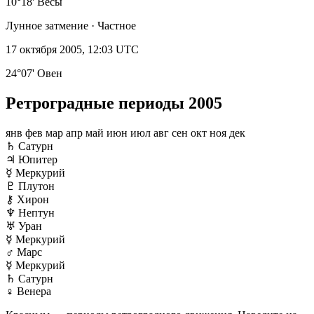
10°18' Весы
Лунное затмение · Частное
17 октября 2005, 12:03 UTC
24°07' Овен
Ретроградные периоды 2005
янв
фев
мар
апр
май
июн
июл
авг
сен
окт
ноя
дек
♄
Сатурн
♃
Юпитер
☿
Меркурий
♇
Плутон
⚷
Хирон
♆
Нептун
♅
Уран
☿
Меркурий
♂
Марс
☿
Меркурий
♄
Сатурн
♀
Венера