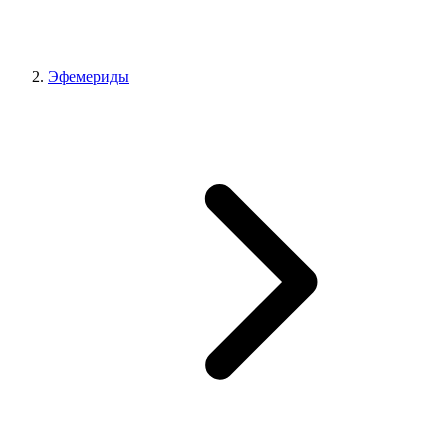
Эфемериды