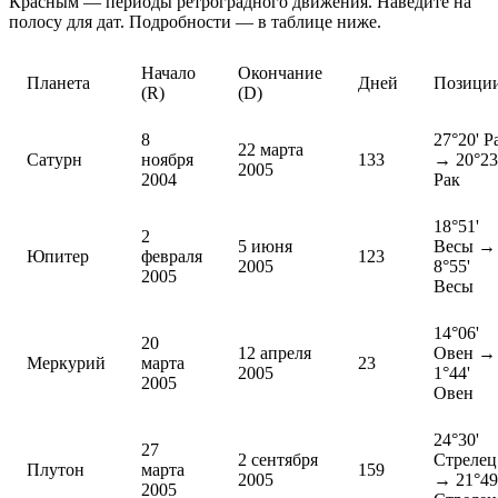
Красным — периоды ретроградного движения. Наведите на
полосу для дат. Подробности — в таблице ниже.
Начало
Окончание
Планета
Дней
Позици
(R)
(D)
8
27°20' Р
22 марта
Сатурн
ноября
133
→ 20°23
2005
2004
Рак
18°51'
2
5 июня
Весы →
Юпитер
февраля
123
2005
8°55'
2005
Весы
14°06'
20
12 апреля
Овен →
Меркурий
марта
23
2005
1°44'
2005
Овен
24°30'
27
2 сентября
Стрелец
Плутон
марта
159
2005
→ 21°49
2005