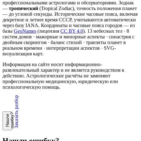
профессиональными астрологами и обсерваториями. Зодиак
—
тропический
(Tropical Zodiac), точность положения планет
— до угловой секунды. Исторические часовые пояса, включая
декретное и летнее время СССР, учитываются автоматически
через базу IANA. Координаты и часовые пояса городов — из
базы
GeoNames
(лицензия
CC BY 4.0
). 13 небесных тел · 8
систем домов · мажорные и минорные аспекты · синастрия с
двойным скорингом · баланс стихий · транзиты планет в
реальном времени · интерпретации аспектов · SVG-
визуализация карт.
Информация на сайте носит информационно-
развлекательный характер и не является руководством к
действию. Астрологические расчёты не заменяют
профессиональную медицинскую, юридическую или
психологическую помощь.
Заказать разбор
?
Н
а
ш
л
и
о
ш
и
б
к
у
Нашли ошибку?