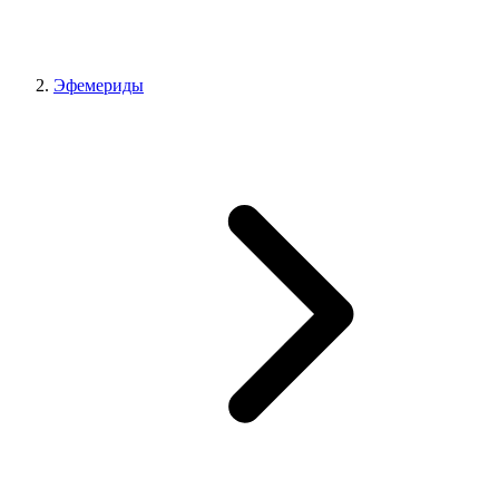
Эфемериды