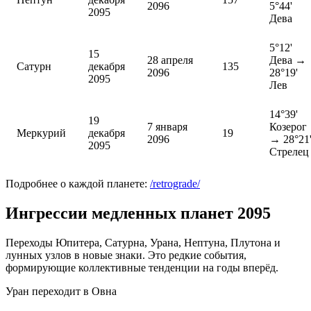
2096
5°44'
2095
Дева
5°12'
15
28 апреля
Дева →
Сатурн
декабря
135
2096
28°19'
2095
Лев
14°39'
19
7 января
Козерог
Меркурий
декабря
19
2096
→ 28°21
2095
Стрелец
Подробнее о каждой планете:
/retrograde/
Ингрессии медленных планет 2095
Переходы Юпитера, Сатурна, Урана, Нептуна, Плутона и
лунных узлов в новые знаки. Это редкие события,
формирующие коллективные тенденции на годы вперёд.
Уран переходит в Овна