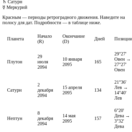
♄
Сатурн
☿
Меркурий
Красным — периоды ретроградного движения. Наведите на
полосу для дат. Подробности — в таблице ниже.
Начало
Окончание
Планета
Дней
Позици
(R)
(D)
29°27'
29
10 января
Овен →
Плутон
июля
165
2095
27°27'
2094
Овен
21°36'
2
15 апреля
Лев →
Сатурн
декабря
134
2095
14°40'
2094
Лев
6°20'
8
14 мая
Дева →
Нептун
декабря
157
2095
3°32'
2094
Дева