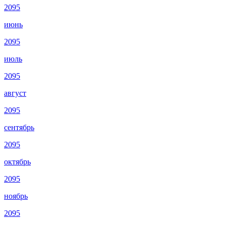
2095
июнь
2095
июль
2095
август
2095
сентябрь
2095
октябрь
2095
ноябрь
2095