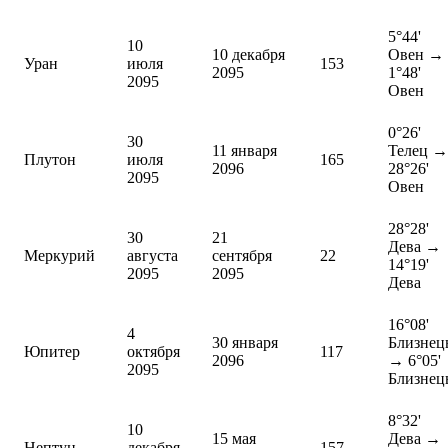
5°44'
10
10 декабря
Овен →
Уран
июля
153
2095
1°48'
2095
Овен
0°26'
30
11 января
Телец →
Плутон
июля
165
2096
28°26'
2095
Овен
28°28'
30
21
Дева →
Меркурий
августа
сентября
22
14°19'
2095
2095
Дева
16°08'
4
30 января
Близнец
Юпитер
октября
117
2096
→ 6°05'
2095
Близнец
8°32'
10
15 мая
Дева →
Нептун
декабря
157