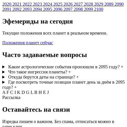
2020
2021
2022
2023
2024
2025
2026
2027
2028
2029
2089
2090
2091
2092
2093
2094
2095
2096
2097
2098
2099
2100
Эфемериды на сегодня
Текущие положения всех планет в реальном времени.
Положения планет сейчас
Часто задаваемые вопросы
Какие астрологические события произошли в 2095 году?
+
Что такое ингрессия планеты?
+
Откуда берутся даты на странице?
+
Где посмотреть точные позиции планет день за днём в 2095
году?
+
A
F
C
I
K
D
G
L
B
H
E
J
Рассылка
Оставайтесь на связи
Изредка пишем о важном. Без спама, отписаться можно в
один клик.