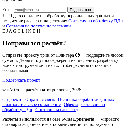
Email
Подписаться
Я даю согласие на обработку персональных данных и
получение рассылки на условиях
Согласия на обработку ПДн
и
Согласия на получение рассылки
.
E
J
A
G
C
L
I
K
B
H
Понравился расчёт?
Отправьте проекту трин от Юпитера 🙂 — поддержите любой
суммой. Деньги идут на серверы и вычисления, разработку
новых инструментов и на то, чтобы расчёты оставались
бесплатными.
Поддержать проект
©
«Astro — расчётная астрология», 2026
О проекте
|
Обратная связь
|
Политика обработки данных
|
Пользовательское соглашение
|
Оферта
|
Согласие на
обработку ПДн
|
Согласие на рассылку
Расчёты выполняются на базе
Swiss Ephemeris
— мирового
стандарта астрономических вычислений, используемого