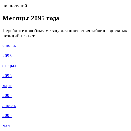
полнолуний
Месяцы 2095 года
Перейдите к любому месяцу для получения таблицы дневных
позиций планет
январь
2095
февраль
2095
март
2095
апрель
2095
май