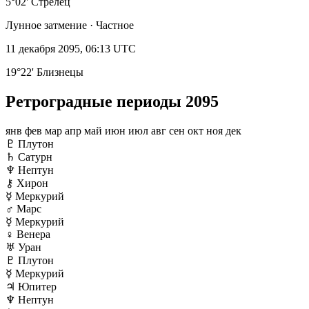
5°02' Стрелец
Лунное затмение · Частное
11 декабря 2095, 06:13 UTC
19°22' Близнецы
Ретроградные периоды 2095
янв
фев
мар
апр
май
июн
июл
авг
сен
окт
ноя
дек
♇
Плутон
♄
Сатурн
♆
Нептун
⚷
Хирон
☿
Меркурий
♂
Марс
☿
Меркурий
♀
Венера
♅
Уран
♇
Плутон
☿
Меркурий
♃
Юпитер
♆
Нептун