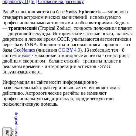
обработку ПДн
|
Согласие на рассылку
Расчёты выполняются на базе
Swiss Ephemeris
— мирового
стандарта астрономических вычислений, используемого
профессиональными астрологами и обсерваториями. Зодиак
—
тропический
(Tropical Zodiac), точность положения планет
— до угловой секунды. Исторические часовые пояса, включая
декретное и летнее время СССР, учитываются автоматически
через базу IANA. Координаты и часовые пояса городов — из
базы
GeoNames
(лицензия
CC BY 4.0
). 13 небесных тел · 8
систем домов · мажорные и минорные аспекты · синастрия с
двойным скорингом · баланс стихий · транзиты планет в
реальном времени · интерпретации аспектов · SVG-
визуализация карт.
Информация на сайте носит информационно-
развлекательный характер и не является руководством к
действию. Астрологические расчёты не заменяют
профессиональную медицинскую, юридическую или
психологическую помощь.
Заказать разбор