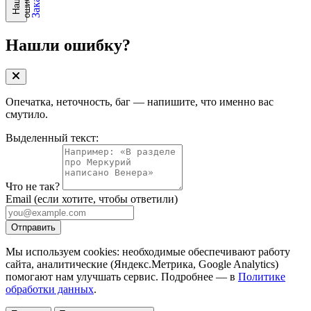
?
Н
а
ш
л
и
о
ш
и
б
к
у
Нашли ошибку?
Опечатка, неточность, баг — напишите, что именно вас
смутило.
Выделенный текст:
Что не так?
Email
(если хотите, чтобы ответили)
Отправить
Мы используем cookies: необходимые обеспечивают работу
сайта, аналитические (Яндекс.Метрика, Google Analytics)
помогают нам улучшать сервис. Подробнее — в
Политике
обработки данных
.