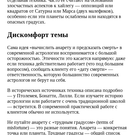
отдельная техника. Часто её считают на основании
злосчастных аспектов к хайлегу — оппозиций или
квадратов от Сатурна или Марса (двух малефиков),
особенно если эти планеты ослаблены или находятся в
опасных градусах.
Дискомфорт темы
Сама идея «вычислить анарету и предсказать смерть» в
современной астрологии воспринимается с большой
осторожностью. Этичности это касается напрямую: даже
если техника действительно работает (что под большим
вопросом), сообщать клиенту его «дату смерти» —
ответственность, которую большинство современных
астрологов не берут на себя.
В исторических источниках техника описана подробно
— у Птолемея, Бонатти, Лилли. Если изучаете историю
астрологии или работаете с очень традиционной школой
— встретится. В современной практической работе с
клиентом обычно не используется.
Не путайте анарету с «трудным градусом» (terms of
misfortune) — это разные понятия. Анарета — конкретная
точка или планета. Трудные градусы — общий список