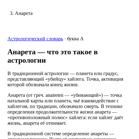
Анарета
Астрологический словарь
·
буква
А
Анарета
— что это такое в
астрологии
В традиционной астрологии — планета или градус,
представляющий «убийцу» хайлега. Точка, активация
которой обозначала конец жизни.
Анарета (от греч. anaireten — «убивающий») — точка
натальной карты или планета, чьё взаимодействие с
хайлегом, по традиции, обозначало смерть. В технике
определения продолжительности жизни анарета —
«противоположный полюс» хайлега: если хайлег даёт
жизнь, анарета её отнимает.
В традиционной системе определение анареты —