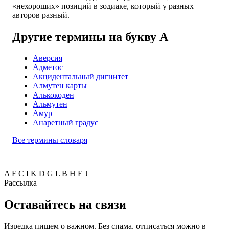
«нехороших» позиций в зодиаке, который у разных
авторов разный.
Другие термины на букву А
Аверсия
Адметос
Акцидентальный дигнитет
Алмутен карты
Алькокоден
Альмутен
Амур
Анаретный градус
Все термины словаря
A
F
C
I
K
D
G
L
B
H
E
J
Рассылка
Оставайтесь на связи
Изредка пишем о важном. Без спама, отписаться можно в