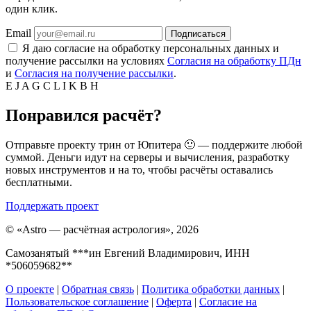
один клик.
Email
Подписаться
Я даю согласие на обработку персональных данных и
получение рассылки на условиях
Согласия на обработку ПДн
и
Согласия на получение рассылки
.
E
J
A
G
C
L
I
K
B
H
Понравился расчёт?
Отправьте проекту трин от Юпитера 🙂 — поддержите любой
суммой. Деньги идут на серверы и вычисления, разработку
новых инструментов и на то, чтобы расчёты оставались
бесплатными.
Поддержать проект
©
«Astro — расчётная астрология», 2026
Самозанятый ***ин Евгений Владимирович, ИНН
*506059682**
О проекте
|
Обратная связь
|
Политика обработки данных
|
Пользовательское соглашение
|
Оферта
|
Согласие на