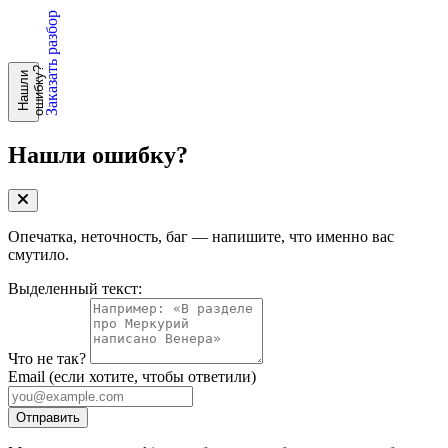
Заказать разбор
?
Н
а
ш
л
и
о
ш
и
б
к
у
Нашли ошибку?
Опечатка, неточность, баг — напишите, что именно вас
смутило.
Выделенный текст:
Что не так?
Email
(если хотите, чтобы ответили)
Отправить