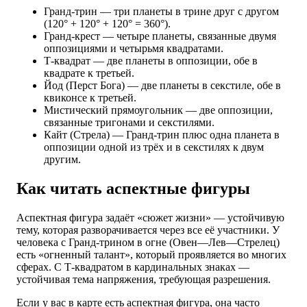
Гранд-трин — три планеты в трине друг с другом
(120° + 120° + 120° = 360°).
Гранд-крест — четыре планеты, связанные двумя
оппозициями и четырьмя квадратами.
Т-квадрат — две планеты в оппозиции, обе в
квадрате к третьей.
Йод (Перст Бога) — две планеты в секстиле, обе в
квиконсе к третьей.
Мистический прямоугольник — две оппозиции,
связанные тригонами и секстилями.
Кайт (Стрела) — Гранд-трин плюс одна планета в
оппозиции одной из трёх и в секстилях к двум
другим.
Как читать аспектные фигуры
Аспектная фигура задаёт «сюжет жизни» — устойчивую
тему, которая разворачивается через все её участники. У
человека с Гранд-трином в огне (Овен—Лев—Стрелец)
есть «огненный талант», который проявляется во многих
сферах. С Т-квадратом в кардинальных знаках —
устойчивая тема напряжения, требующая разрешения.
Если у вас в карте есть аспектная фигура, она часто