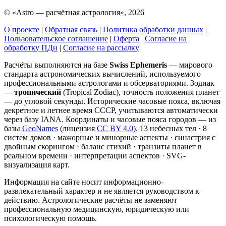
©
«Astro — расчётная астрология», 2026
О проекте
|
Обратная связь
|
Политика обработки данных
|
Пользовательское соглашение
|
Оферта
|
Согласие на
обработку ПДн
|
Согласие на рассылку
Расчёты выполняются на базе
Swiss Ephemeris
— мирового
стандарта астрономических вычислений, используемого
профессиональными астрологами и обсерваториями. Зодиак
—
тропический
(Tropical Zodiac), точность положения планет
— до угловой секунды. Исторические часовые пояса, включая
декретное и летнее время СССР, учитываются автоматически
через базу IANA. Координаты и часовые пояса городов — из
базы
GeoNames
(лицензия
CC BY 4.0
). 13 небесных тел · 8
систем домов · мажорные и минорные аспекты · синастрия с
двойным скорингом · баланс стихий · транзиты планет в
реальном времени · интерпретации аспектов · SVG-
визуализация карт.
Информация на сайте носит информационно-
развлекательный характер и не является руководством к
действию. Астрологические расчёты не заменяют
профессиональную медицинскую, юридическую или
психологическую помощь.