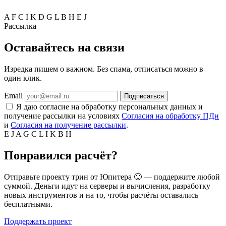
A
F
C
I
K
D
G
L
B
H
E
J
Рассылка
Оставайтесь на связи
Изредка пишем о важном. Без спама, отписаться можно в
один клик.
Email
Подписаться
Я даю согласие на обработку персональных данных и
получение рассылки на условиях
Согласия на обработку ПДн
и
Согласия на получение рассылки
.
E
J
A
G
C
L
I
K
B
H
Понравился расчёт?
Отправьте проекту трин от Юпитера 🙂 — поддержите любой
суммой. Деньги идут на серверы и вычисления, разработку
новых инструментов и на то, чтобы расчёты оставались
бесплатными.
Поддержать проект