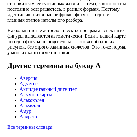
становится «лейтмотивом» жизни — тема, к которой вы
постоянно возвращаетесь, в разных формах. Поэтому
идентификация и расшифровка фигур — один из
главных этапов натального разбора.
На большинстве астрологических программ аспектные
фигуры выделяются автоматически. Если в вашей карте
ни одна фигура не подсвечена — это «свободный»
рисунок, без строго заданных сюжетов. Это тоже норма,
у многих карты именно такие.
Другие термины на букву А
Аверсия
Адметос
Акцидентальный дигнитет
Алмутен карты
Алькокоден
Альмутен
Амур
Анарета
Все термины словаря