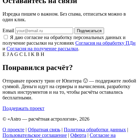
Оставайтесь на связи
Изредка пишем о важном. Без спама, отписаться можно в
один клик.
Email
Подписаться
Я даю согласие на обработку персональных данных и
получение рассылки на условиях
Согласия на обработку ПДн
и
Согласия на получение рассылки
.
E
J
A
G
C
L
I
K
B
H
Понравился расчёт?
Отправьте проекту трин от Юпитера 🙂 — поддержите любой
суммой. Деньги идут на серверы и вычисления, разработку
новых инструментов и на то, чтобы расчёты оставались
бесплатными.
Поддержать проект
©
«Astro — расчётная астрология», 2026
О проекте
|
Обратная связь
|
Политика обработки данных
|
Пользовательское соглашение
|
Оферта
|
Согласие на