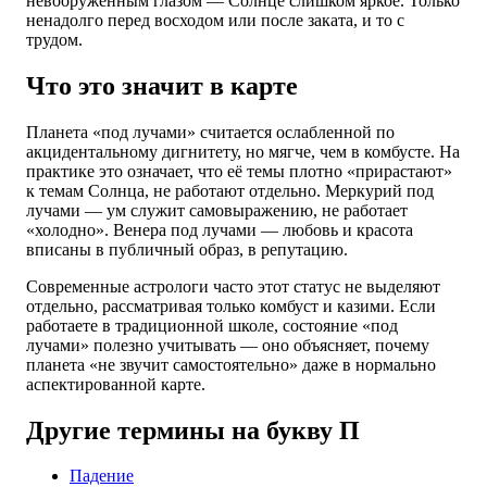
невооружённым глазом — Солнце слишком яркое. Только
ненадолго перед восходом или после заката, и то с
трудом.
Что это значит в карте
Планета «под лучами» считается ослабленной по
акцидентальному дигнитету, но мягче, чем в комбусте. На
практике это означает, что её темы плотно «прирастают»
к темам Солнца, не работают отдельно. Меркурий под
лучами — ум служит самовыражению, не работает
«холодно». Венера под лучами — любовь и красота
вписаны в публичный образ, в репутацию.
Современные астрологи часто этот статус не выделяют
отдельно, рассматривая только комбуст и казими. Если
работаете в традиционной школе, состояние «под
лучами» полезно учитывать — оно объясняет, почему
планета «не звучит самостоятельно» даже в нормально
аспектированной карте.
Другие термины на букву П
Падение