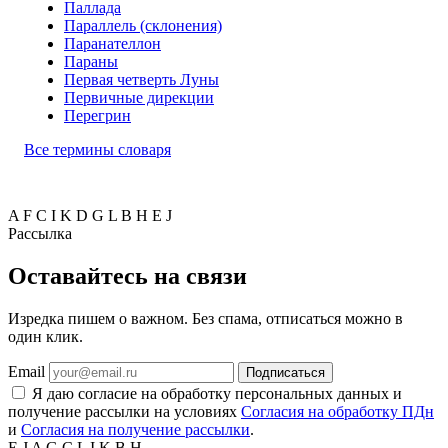
Паллада
Параллель (склонения)
Паранателлон
Параны
Первая четверть Луны
Первичные дирекции
Перегрин
Все термины словаря
A
F
C
I
K
D
G
L
B
H
E
J
Рассылка
Оставайтесь на связи
Изредка пишем о важном. Без спама, отписаться можно в
один клик.
Email
Подписаться
Я даю согласие на обработку персональных данных и
получение рассылки на условиях
Согласия на обработку ПДн
и
Согласия на получение рассылки
.
E
J
A
G
C
L
I
K
B
H