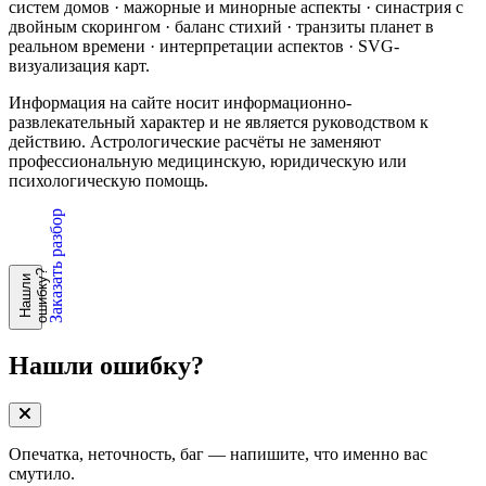
систем домов · мажорные и минорные аспекты · синастрия с
двойным скорингом · баланс стихий · транзиты планет в
реальном времени · интерпретации аспектов · SVG-
визуализация карт.
Информация на сайте носит информационно-
развлекательный характер и не является руководством к
действию. Астрологические расчёты не заменяют
профессиональную медицинскую, юридическую или
психологическую помощь.
Заказать разбор
?
Н
а
ш
л
и
о
ш
и
б
к
у
Нашли ошибку?
Опечатка, неточность, баг — напишите, что именно вас
смутило.