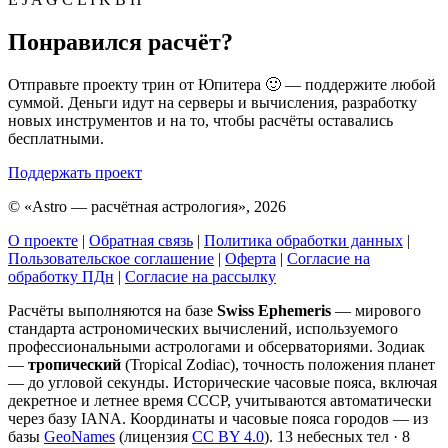
Понравился расчёт?
Отправьте проекту трин от Юпитера 🙂 — поддержите любой
суммой. Деньги идут на серверы и вычисления, разработку
новых инструментов и на то, чтобы расчёты оставались
бесплатными.
Поддержать проект
©
«Astro — расчётная астрология», 2026
О проекте
|
Обратная связь
|
Политика обработки данных
|
Пользовательское соглашение
|
Оферта
|
Согласие на
обработку ПДн
|
Согласие на рассылку
Расчёты выполняются на базе
Swiss Ephemeris
— мирового
стандарта астрономических вычислений, используемого
профессиональными астрологами и обсерваториями. Зодиак
—
тропический
(Tropical Zodiac), точность положения планет
— до угловой секунды. Исторические часовые пояса, включая
декретное и летнее время СССР, учитываются автоматически
через базу IANA. Координаты и часовые пояса городов — из
базы
GeoNames
(лицензия
CC BY 4.0
). 13 небесных тел · 8