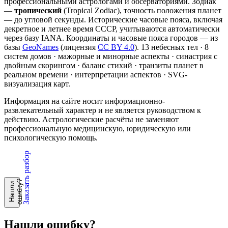
профессиональными астрологами и обсерваториями. Зодиак
—
тропический
(Tropical Zodiac), точность положения планет
— до угловой секунды. Исторические часовые пояса, включая
декретное и летнее время СССР, учитываются автоматически
через базу IANA. Координаты и часовые пояса городов — из
базы
GeoNames
(лицензия
CC BY 4.0
). 13 небесных тел · 8
систем домов · мажорные и минорные аспекты · синастрия с
двойным скорингом · баланс стихий · транзиты планет в
реальном времени · интерпретации аспектов · SVG-
визуализация карт.
Информация на сайте носит информационно-
развлекательный характер и не является руководством к
действию. Астрологические расчёты не заменяют
профессиональную медицинскую, юридическую или
психологическую помощь.
Заказать разбор
?
Н
а
ш
л
и
о
ш
и
б
к
у
Нашли ошибку?