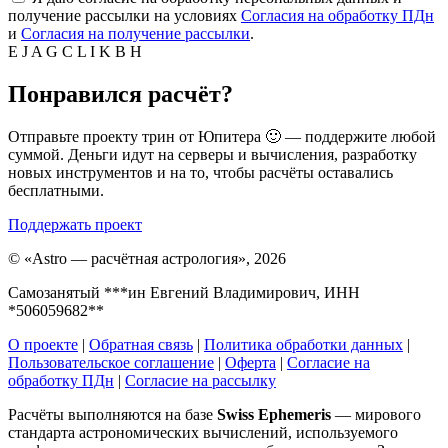
получение рассылки на условиях
Согласия на обработку ПДн
и
Согласия на получение рассылки
.
E
J
A
G
C
L
I
K
B
H
Понравился расчёт?
Отправьте проекту трин от Юпитера 🙂 — поддержите любой
суммой. Деньги идут на серверы и вычисления, разработку
новых инструментов и на то, чтобы расчёты оставались
бесплатными.
Поддержать проект
©
«Astro — расчётная астрология», 2026
Самозанятый ***ин Евгений Владимирович, ИНН
*506059682**
О проекте
|
Обратная связь
|
Политика обработки данных
|
Пользовательское соглашение
|
Оферта
|
Согласие на
обработку ПДн
|
Согласие на рассылку
Расчёты выполняются на базе
Swiss Ephemeris
— мирового
стандарта астрономических вычислений, используемого