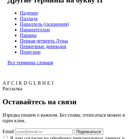
Падение
Паллада
Параллель (склонения)
Паранателлон
Параны
Первая четверть Луны
Первичные дирекции
Перегрин
Все термины словаря
A
F
C
I
K
D
G
L
B
H
E
J
Рассылка
Оставайтесь на связи
Изредка пишем о важном. Без спама, отписаться можно в
один клик.
Email
Подписаться
Я даю согласие на обработку персональных данных и