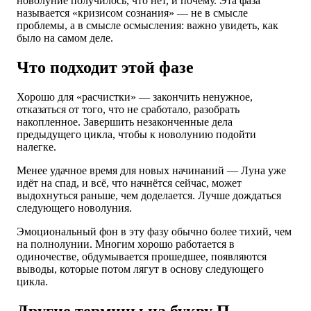
новолуние получилось, что нет, и почему. Эта фаза
называется «кризисом сознания» — не в смысле
проблемы, а в смысле осмысления: важно увидеть, как
было на самом деле.
Что подходит этой фазе
Хорошо для «расчистки» — закончить ненужное,
отказаться от того, что не сработало, разобрать
накопленное. Завершить незаконченные дела
предыдущего цикла, чтобы к новолунию подойти
налегке.
Менее удачное время для новых начинаний — Луна уже
идёт на спад, и всё, что начнётся сейчас, может
выдохнуться раньше, чем доделается. Лучше дождаться
следующего новолуния.
Эмоциональный фон в эту фазу обычно более тихий, чем
на полнолунии. Многим хорошо работается в
одиночестве, обдумывается прошедшее, появляются
выводы, которые потом лягут в основу следующего
цикла.
Другие термины на букву П