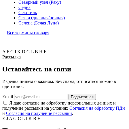
Северный узел (Раху)
Седна
Секстиль
Секта (дневная/ночная)
Селена (Белая Луна)
Все термины словаря
A
F
C
I
K
D
G
L
B
H
E
J
Рассылка
Оставайтесь на связи
Изредка пишем о важном. Без спама, отписаться можно в
один клик.
Email
Подписаться
Я даю согласие на обработку персональных данных и
получение рассылки на условиях
Согласия на обработку ПДн
и
Согласия на получение рассылки
.
E
J
A
G
C
L
I
K
B
H