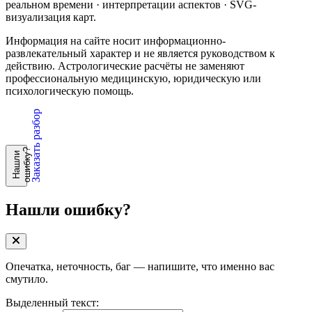
реальном времени · интерпретации аспектов · SVG-
визуализация карт.
Информация на сайте носит информационно-
развлекательный характер и не является руководством к
действию. Астрологические расчёты не заменяют
профессиональную медицинскую, юридическую или
психологическую помощь.
Заказать разбор
?
Н
а
ш
л
и
о
ш
и
б
к
у
Нашли ошибку?
Опечатка, неточность, баг — напишите, что именно вас
смутило.
Выделенный текст: