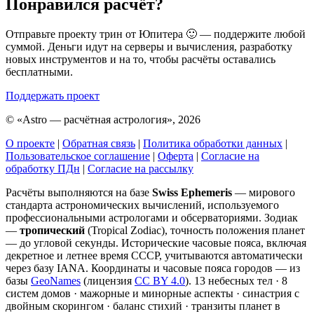
Понравился расчёт?
Отправьте проекту трин от Юпитера 🙂 — поддержите любой
суммой. Деньги идут на серверы и вычисления, разработку
новых инструментов и на то, чтобы расчёты оставались
бесплатными.
Поддержать проект
©
«Astro — расчётная астрология», 2026
О проекте
|
Обратная связь
|
Политика обработки данных
|
Пользовательское соглашение
|
Оферта
|
Согласие на
обработку ПДн
|
Согласие на рассылку
Расчёты выполняются на базе
Swiss Ephemeris
— мирового
стандарта астрономических вычислений, используемого
профессиональными астрологами и обсерваториями. Зодиак
—
тропический
(Tropical Zodiac), точность положения планет
— до угловой секунды. Исторические часовые пояса, включая
декретное и летнее время СССР, учитываются автоматически
через базу IANA. Координаты и часовые пояса городов — из
базы
GeoNames
(лицензия
CC BY 4.0
). 13 небесных тел · 8
систем домов · мажорные и минорные аспекты · синастрия с
двойным скорингом · баланс стихий · транзиты планет в