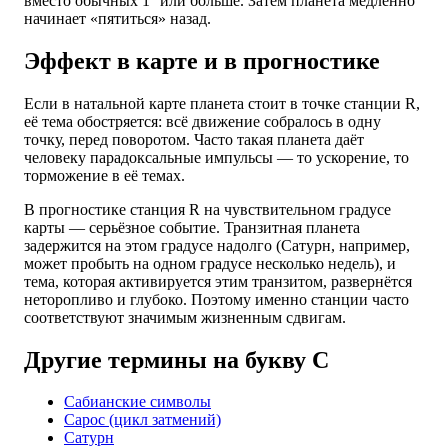
вместо обычных 1° или больше. Затем планета медленно
начинает «пятиться» назад.
Эффект в карте и в прогностике
Если в натальной карте планета стоит в точке станции R,
её тема обостряется: всё движение собралось в одну
точку, перед поворотом. Часто такая планета даёт
человеку парадоксальные импульсы — то ускорение, то
торможение в её темах.
В прогностике станция R на чувствительном градусе
карты — серьёзное событие. Транзитная планета
задержится на этом градусе надолго (Сатурн, например,
может пробыть на одном градусе несколько недель), и
тема, которая активируется этим транзитом, развернётся
неторопливо и глубоко. Поэтому именно станции часто
соответствуют значимым жизненным сдвигам.
Другие термины на букву С
Сабианские символы
Сарос (цикл затмений)
Сатурн