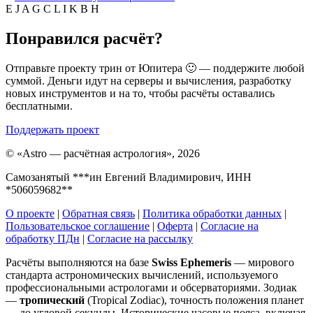
E
J
A
G
C
L
I
K
B
H
Понравился расчёт?
Отправьте проекту трин от Юпитера 🙂 — поддержите любой
суммой. Деньги идут на серверы и вычисления, разработку
новых инструментов и на то, чтобы расчёты оставались
бесплатными.
Поддержать проект
©
«Astro — расчётная астрология», 2026
Самозанятый ***ин Евгений Владимирович, ИНН
*506059682**
О проекте
|
Обратная связь
|
Политика обработки данных
|
Пользовательское соглашение
|
Оферта
|
Согласие на
обработку ПДн
|
Согласие на рассылку
Расчёты выполняются на базе
Swiss Ephemeris
— мирового
стандарта астрономических вычислений, используемого
профессиональными астрологами и обсерваториями. Зодиак
—
тропический
(Tropical Zodiac), точность положения планет
— до угловой секунды. Исторические часовые пояса, включая