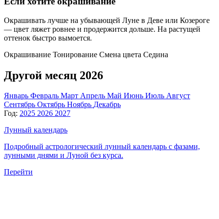
Если хотите окрашивание
Окрашивать лучше на убывающей Луне в Деве или Козероге
— цвет ляжет ровнее и продержится дольше. На растущей
оттенок быстро вымоется.
Окрашивание
Тонирование
Смена цвета
Седина
Другой месяц 2026
Январь
Февраль
Март
Апрель
Май
Июнь
Июль
Август
Сентябрь
Октябрь
Ноябрь
Декабрь
Год:
2025
2026
2027
Лунный календарь
Подробный астрологический лунный календарь с фазами,
лунными днями и Луной без курса.
Перейти