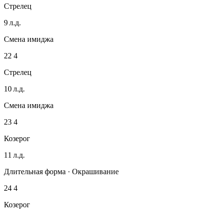
Стрелец
9 л.д.
Смена имиджа
22
4
Стрелец
10 л.д.
Смена имиджа
23
4
Козерог
11 л.д.
Длительная форма · Окрашивание
24
4
Козерог