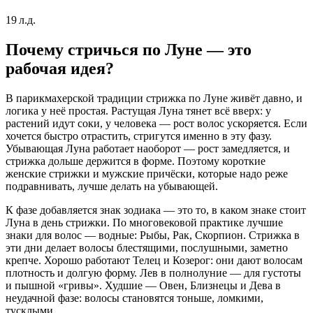
19 л.д.
Почему стричься по Луне — это
рабочая идея?
В парикмахерской традиции стрижка по Луне живёт давно, и
логика у неё простая. Растущая Луна тянет всё вверх: у
растений идут соки, у человека — рост волос ускоряется. Если
хочется быстро отрастить, стригутся именно в эту фазу.
Убывающая Луна работает наоборот — рост замедляется, и
стрижка дольше держится в форме. Поэтому короткие
женские стрижки и мужские причёски, которые надо реже
подравнивать, лучше делать на убывающей.
К фазе добавляется знак зодиака — это то, в каком знаке стоит
Луна в день стрижки. По многовековой практике лучшие
знаки для волос — водные: Рыбы, Рак, Скорпион. Стрижка в
эти дни делает волосы блестящими, послушными, заметно
крепче. Хорошо работают Телец и Козерог: они дают волосам
плотность и долгую форму. Лев в полнолуние — для густоты
и пышной «гривы». Худшие — Овен, Близнецы и Дева в
неудачной фазе: волосы становятся тоньше, ломкими,
тусклыми.