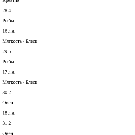
Креатив
28
4
Рыбы
16 л.д.
Мягкость · Блеск +
29
5
Рыбы
17 л.д.
Мягкость · Блеск +
30
2
Овен
18 л.д.
31
2
Овен