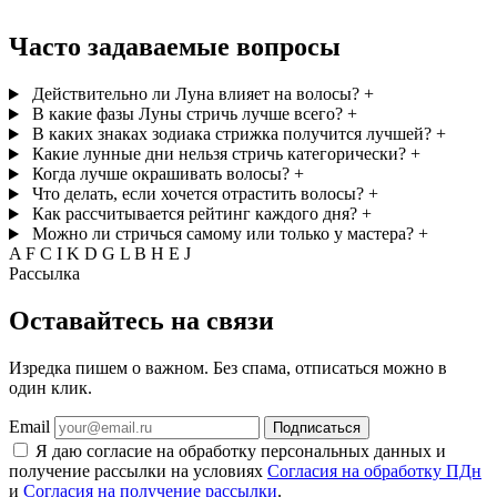
Часто задаваемые вопросы
Действительно ли Луна влияет на волосы?
+
В какие фазы Луны стричь лучше всего?
+
В каких знаках зодиака стрижка получится лучшей?
+
Какие лунные дни нельзя стричь категорически?
+
Когда лучше окрашивать волосы?
+
Что делать, если хочется отрастить волосы?
+
Как рассчитывается рейтинг каждого дня?
+
Можно ли стричься самому или только у мастера?
+
A
F
C
I
K
D
G
L
B
H
E
J
Рассылка
Оставайтесь на связи
Изредка пишем о важном. Без спама, отписаться можно в
один клик.
Email
Подписаться
Я даю согласие на обработку персональных данных и
получение рассылки на условиях
Согласия на обработку ПДн
и
Согласия на получение рассылки
.