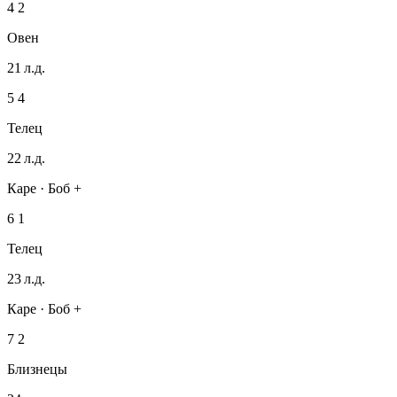
4
2
Овен
21 л.д.
5
4
Телец
22 л.д.
Каре · Боб +
6
1
Телец
23 л.д.
Каре · Боб +
7
2
Близнецы