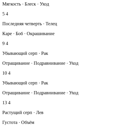
Мягкость · Блеск · Уход
5
4
Последняя четверть · Телец
Каре · Боб · Окрашивание
9
4
Убывающий серп · Рак
Отращивание · Подравнивание · Уход
10
4
Убывающий серп · Рак
Отращивание · Подравнивание · Уход
13
4
Растущий серп · Лев
Густота · Объём