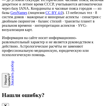
декретное и летнее время СССР, учитываются автоматически
через базу IANA. Координаты и часовые пояса городов — из
базы
GeoNames
(лицензия
CC BY 4.0
). 13 небесных тел · 8
систем домов · мажорные и минорные аспекты · синастрия с
двойным скорингом · баланс стихий · транзиты планет в
реальном времени · интерпретации аспектов · SVG-
визуализация карт.
Информация на сайте носит информационно-
развлекательный характер и не является руководством к
действию. Астрологические расчёты не заменяют
профессиональную медицинскую, юридическую или
психологическую помощь.
Заказать разбор
?
Н
а
ш
л
и
о
ш
и
б
к
у
Нашли ошибку?