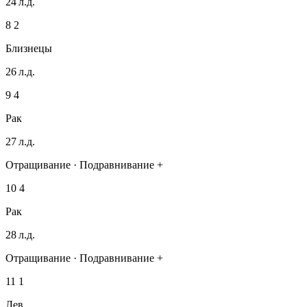
24 л.д.
8
2
Близнецы
26 л.д.
9
4
Рак
27 л.д.
Отращивание · Подравнивание +
10
4
Рак
28 л.д.
Отращивание · Подравнивание +
11
1
Лев