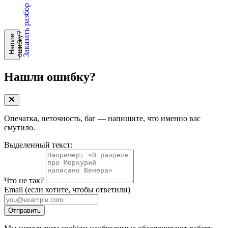
Заказать разбор
?
Н
а
ш
л
и
о
ш
и
б
к
у
Нашли ошибку?
Опечатка, неточность, баг — напишите, что именно вас
смутило.
Выделенный текст:
Что не так?
Email
(если хотите, чтобы ответили)
Отправить