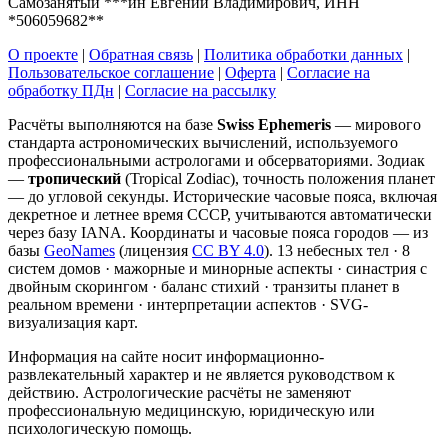
Самозанятый ***ин Евгений Владимирович, ИНН
*506059682**
О проекте
|
Обратная связь
|
Политика обработки данных
|
Пользовательское соглашение
|
Оферта
|
Согласие на
обработку ПДн
|
Согласие на рассылку
Расчёты выполняются на базе
Swiss Ephemeris
— мирового
стандарта астрономических вычислений, используемого
профессиональными астрологами и обсерваториями. Зодиак
—
тропический
(Tropical Zodiac), точность положения планет
— до угловой секунды. Исторические часовые пояса, включая
декретное и летнее время СССР, учитываются автоматически
через базу IANA. Координаты и часовые пояса городов — из
базы
GeoNames
(лицензия
CC BY 4.0
). 13 небесных тел · 8
систем домов · мажорные и минорные аспекты · синастрия с
двойным скорингом · баланс стихий · транзиты планет в
реальном времени · интерпретации аспектов · SVG-
визуализация карт.
Информация на сайте носит информационно-
развлекательный характер и не является руководством к
действию. Астрологические расчёты не заменяют
профессиональную медицинскую, юридическую или
психологическую помощь.