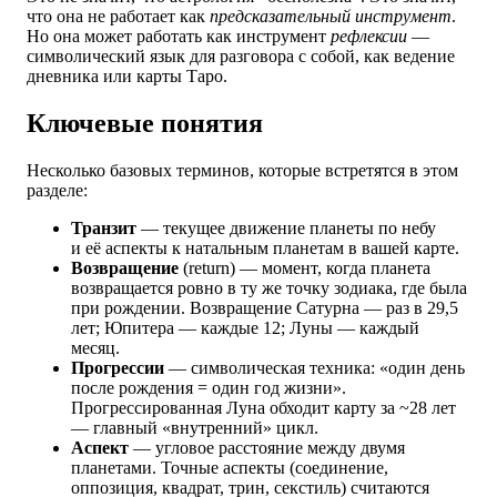
что она не работает как
предсказательный инструмент
.
Но она может работать как инструмент
рефлексии
—
символический язык для разговора с собой, как ведение
дневника или карты Таро.
Ключевые понятия
Несколько базовых терминов, которые встретятся в этом
разделе:
Транзит
— текущее движение планеты по небу
и её аспекты к натальным планетам в вашей карте.
Возвращение
(return) — момент, когда планета
возвращается ровно в ту же точку зодиака, где была
при рождении. Возвращение Сатурна — раз в 29,5
лет; Юпитера — каждые 12; Луны — каждый
месяц.
Прогрессии
— символическая техника: «один день
после рождения = один год жизни».
Прогрессированная Луна обходит карту за ~28 лет
— главный «внутренний» цикл.
Аспект
— угловое расстояние между двумя
планетами. Точные аспекты (соединение,
оппозиция, квадрат, трин, секстиль) считаются