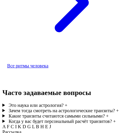
Все ритмы человека
Часто задаваемые вопросы
Это наука или астрология?
+
Зачем тогда смотреть на астрологические транзиты?
+
Какие транзиты считаются самыми сильными?
+
Когда у вас будет персональный расчёт транзитов?
+
A
F
C
I
K
D
G
L
B
H
E
J
Рассылка