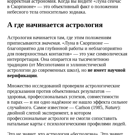
корректная астрономия. Когда вы видите «Луна сейчас
в Скорпионе» — это объективный факт о положении
небесного тела относительно зодиака.
А где начинается астрология
Астрология начинается там, где этим положениям
приписываются
значения
. «Луна в Скорпионе —
благоприятно для глубинной работы и неблагоприятно
для поверхностных контактов» — это уже символическая
интерпретация. Она опирается на тысячелетнюю
традицию (от Месопотамии и эллинистической
астрологии до современных школ), но
не имеет научной
верификации
.
Множество исследований проверяли астрологические
предсказания против объективных результатов —
здоровья, профессиональных успехов, совместимости
в парах — и ни одно надёжное не нашло эффекта сильнее
случайного. Самое известное — Carlson (1985,
Nature
):
двойной слепой эксперимент, в котором
профессиональные астрологи не смогли сопоставить
натальные карты с психологическими профилями людей.
Это не значит, что астрология «бесполезна». Это значит,