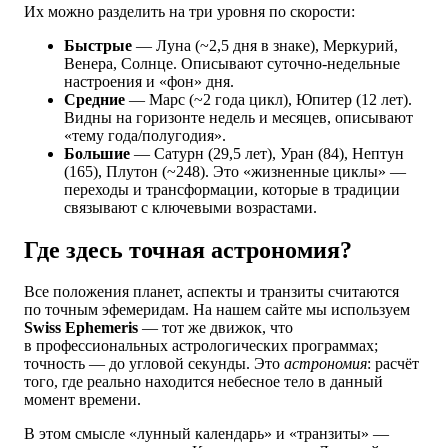
Их можно разделить на три уровня по скорости:
Быстрые
— Луна (~2,5 дня в знаке), Меркурий,
Венера, Солнце. Описывают суточно-недельные
настроения и «фон» дня.
Средние
— Марс (~2 года цикл), Юпитер (12 лет).
Видны на горизонте недель и месяцев, описывают
«тему года/полугодия».
Большие
— Сатурн (29,5 лет), Уран (84), Нептун
(165), Плутон (~248). Это «жизненные циклы» —
переходы и трансформации, которые в традиции
связывают с ключевыми возрастами.
Где здесь точная астрономия?
Все положения планет, аспекты и транзиты считаются
по точным эфемеридам. На нашем сайте мы используем
Swiss Ephemeris
— тот же движок, что
в профессиональных астрологических программах;
точность — до угловой секунды. Это
астрономия
: расчёт
того, где реально находится небесное тело в данный
момент времени.
В этом смысле «лунный календарь» и «транзиты» —