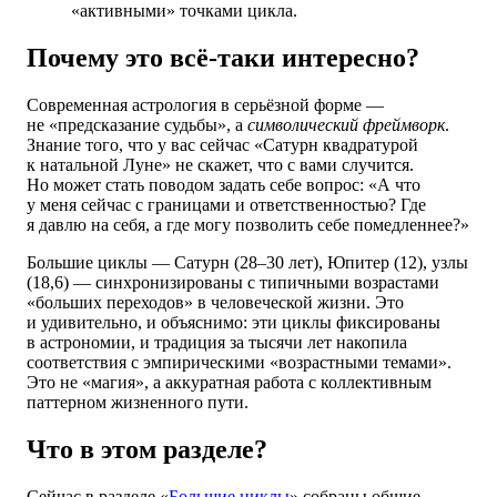
«активными» точками цикла.
Почему это всё-таки интересно?
Современная астрология в серьёзной форме —
не «предсказание судьбы», а
символический фреймворк
.
Знание того, что у вас сейчас «Сатурн квадратурой
к натальной Луне» не скажет, что с вами случится.
Но может стать поводом задать себе вопрос: «А что
у меня сейчас с границами и ответственностью? Где
я давлю на себя, а где могу позволить себе помедленнее?»
Большие циклы — Сатурн (28–30 лет), Юпитер (12), узлы
(18,6) — синхронизированы с типичными возрастами
«больших переходов» в человеческой жизни. Это
и удивительно, и объяснимо: эти циклы фиксированы
в астрономии, и традиция за тысячи лет накопила
соответствия с эмпирическими «возрастными темами».
Это не «магия», а аккуратная работа с коллективным
паттерном жизненного пути.
Что в этом разделе?
Сейчас в разделе «
Большие циклы
» собраны общие