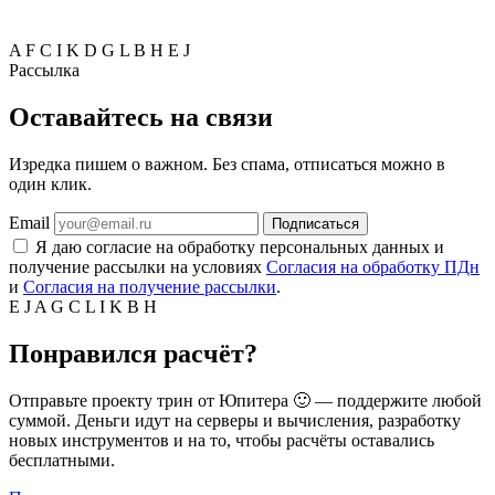
A
F
C
I
K
D
G
L
B
H
E
J
Рассылка
Оставайтесь на связи
Изредка пишем о важном. Без спама, отписаться можно в
один клик.
Email
Подписаться
Я даю согласие на обработку персональных данных и
получение рассылки на условиях
Согласия на обработку ПДн
и
Согласия на получение рассылки
.
E
J
A
G
C
L
I
K
B
H
Понравился расчёт?
Отправьте проекту трин от Юпитера 🙂 — поддержите любой
суммой. Деньги идут на серверы и вычисления, разработку
новых инструментов и на то, чтобы расчёты оставались
бесплатными.