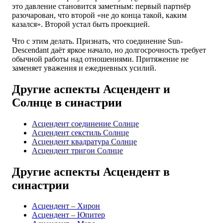
это давление становится заметным: первый партнёр
разочарован, что второй «не до конца такой, каким
казался». Второй устал быть проекцией.
Что с этим делать. Признать, что соединение Sun-
Descendant даёт яркое начало, но долгосрочность требует
обычной работы над отношениями. Притяжение не
заменяет уважения и ежедневных усилий.
Другие аспекты Асцендент и
Солнце в синастрии
Асцендент соединение Солнце
Асцендент секстиль Солнце
Асцендент квадратура Солнце
Асцендент тригон Солнце
Другие аспекты Асцендент в
синастрии
Асцендент – Хирон
Асцендент – Юпитер