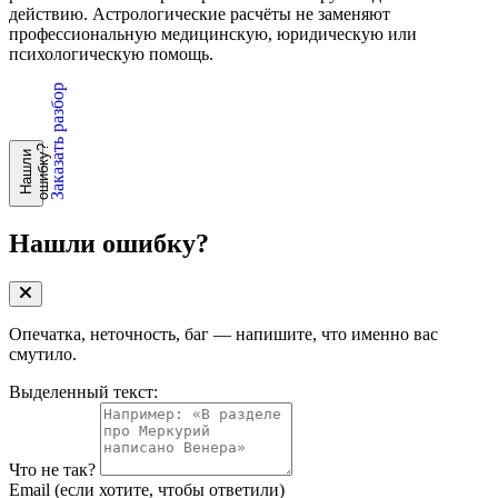
действию. Астрологические расчёты не заменяют
профессиональную медицинскую, юридическую или
психологическую помощь.
Заказать разбор
?
Н
а
ш
л
и
о
ш
и
б
к
у
Нашли ошибку?
Опечатка, неточность, баг — напишите, что именно вас
смутило.
Выделенный текст:
Что не так?
Email
(если хотите, чтобы ответили)