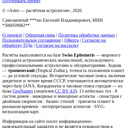
Поддержать проект
©
«Astro — расчётная астрология», 2026
Самозанятый ***ин Евгений Владимирович, ИНН
*506059682**
О проекте
|
Обратная связь
|
Политика обработки данных
|
Пользовательское соглашение
|
Оферта
|
Согласие на
обработку ПДн
|
Согласие на рассылку
Расчёты выполняются на базе
Swiss Ephemeris
— мирового
стандарта астрономических вычислений, используемого
профессиональными астрологами и обсерваториями. Зодиак
—
тропический
(Tropical Zodiac), точность положения планет
— до угловой секунды. Исторические часовые пояса, включая
декретное и летнее время СССР, учитываются автоматически
через базу IANA. Координаты и часовые пояса городов — из
базы
GeoNames
(лицензия
CC BY 4.0
). 13 небесных тел · 8
систем домов · мажорные и минорные аспекты · синастрия с
двойным скорингом · баланс стихий · транзиты планет в
реальном времени · интерпретации аспектов · SVG-
визуализация карт.
Информация на сайте носит информационно-
развлекательный характер и не является руководством к