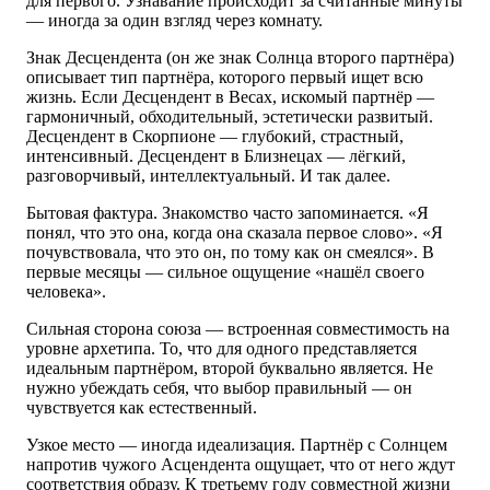
для первого. Узнавание происходит за считанные минуты
— иногда за один взгляд через комнату.
Знак Десцендента (он же знак Солнца второго партнёра)
описывает тип партнёра, которого первый ищет всю
жизнь. Если Десцендент в Весах, искомый партнёр —
гармоничный, обходительный, эстетически развитый.
Десцендент в Скорпионе — глубокий, страстный,
интенсивный. Десцендент в Близнецах — лёгкий,
разговорчивый, интеллектуальный. И так далее.
Бытовая фактура. Знакомство часто запоминается. «Я
понял, что это она, когда она сказала первое слово». «Я
почувствовала, что это он, по тому как он смеялся». В
первые месяцы — сильное ощущение «нашёл своего
человека».
Сильная сторона союза — встроенная совместимость на
уровне архетипа. То, что для одного представляется
идеальным партнёром, второй буквально является. Не
нужно убеждать себя, что выбор правильный — он
чувствуется как естественный.
Узкое место — иногда идеализация. Партнёр с Солнцем
напротив чужого Асцендента ощущает, что от него ждут
соответствия образу. К третьему году совместной жизни