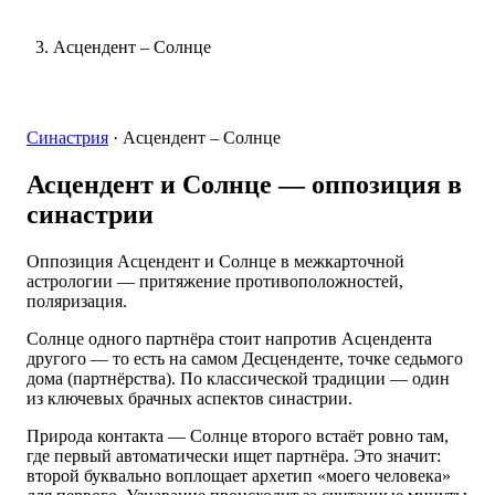
Асцендент – Солнце
Синастрия
·
Асцендент – Солнце
Асцендент и Солнце
— оппозиция в
синастрии
Оппозиция Асцендент и Солнце в межкарточной
астрологии — притяжение противоположностей,
поляризация.
Солнце одного партнёра стоит напротив Асцендента
другого — то есть на самом Десценденте, точке седьмого
дома (партнёрства). По классической традиции — один
из ключевых брачных аспектов синастрии.
Природа контакта — Солнце второго встаёт ровно там,
где первый автоматически ищет партнёра. Это значит:
второй буквально воплощает архетип «моего человека»