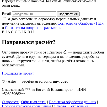
Изредка пишем о важном. Без спама, отписаться можно в
один клик.
Email
Подписаться
Я даю согласие на обработку персональных данных и
получение рассылки на условиях
Согласия на обработку ПДн
и
Согласия на получение рассылки
.
E
J
A
G
C
L
I
K
B
H
Понравился расчёт?
Отправьте проекту трин от Юпитера 🙂 — поддержите любой
суммой. Деньги идут на серверы и вычисления, разработку
новых инструментов и на то, чтобы расчёты оставались
бесплатными.
Поддержать проект
©
«Astro — расчётная астрология», 2026
Самозанятый ***ин Евгений Владимирович, ИНН
*506059682**
О проекте
|
Обратная связь
|
Политика обработки данных
|
Пользовательское соглашение
|
Оферта
|
Согласие на