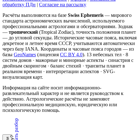
обработку ПДн
|
Согласие на рассылку
Расчёты выполняются на базе
Swiss Ephemeris
— мирового
стандарта астрономических вычислений, используемого
профессиональными астрологами и обсерваториями. Зодиак
—
тропический
(Tropical Zodiac), точность положения планет
— до угловой секунды. Исторические часовые пояса, включая
декретное и летнее время СССР, учитываются автоматически
через базу IANA. Координаты и часовые пояса городов — из
базы
GeoNames
(лицензия
CC BY 4.0
). 13 небесных тел · 8
систем домов · мажорные и минорные аспекты · синастрия с
двойным скорингом · баланс стихий · транзиты планет в
реальном времени · интерпретации аспектов · SVG-
визуализация карт.
Информация на сайте носит информационно-
развлекательный характер и не является руководством к
действию. Астрологические расчёты не заменяют
профессиональную медицинскую, юридическую или
психологическую помощь.
Заказать разбор