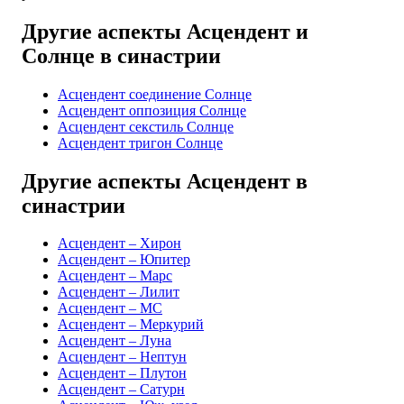
Другие аспекты Асцендент и
Солнце в синастрии
Асцендент соединение Солнце
Асцендент оппозиция Солнце
Асцендент секстиль Солнце
Асцендент тригон Солнце
Другие аспекты Асцендент в
синастрии
Асцендент – Хирон
Асцендент – Юпитер
Асцендент – Марс
Асцендент – Лилит
Асцендент – MC
Асцендент – Меркурий
Асцендент – Луна
Асцендент – Нептун
Асцендент – Плутон
Асцендент – Сатурн