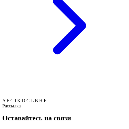
A
F
C
I
K
D
G
L
B
H
E
J
Рассылка
Оставайтесь на связи