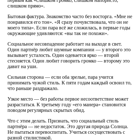
первым как «слишком громко, слишком напористо,
слишком прямо».
Бытовая фактура. Знакомство часто без восторга. «Мне не
понравился его тон». «Я сразу почувствовала, что он не
моего типа». Если пара всё же сложилась, в первые годы
окружающие удивляются: «вы так не похожи».
Социальное несовпадение работает на выходе в свет.
Один партнёр любит шумные компании — у второго это
вызывает усталость. Один одевается ярко — второй
стесняется. Один любит говорить громко — второму это
давит на уши.
Сильная сторона — если оба зрелые, пара учится
принимать чужой стиль. К пяти годам каждый освоил то,
что раньше раздражало.
Узкое место — без работы первое несоответствие может
разрастаться. К третьему году «его манера» становится
поводом регулярных скрытых обид.
Что с этим делать. Признать, что социальный стиль
партнёра — не недостаток. Это другая природа Солнца.
Не пытаться перевоспитать. Учиться сосуществовать с
разной стилистикой.