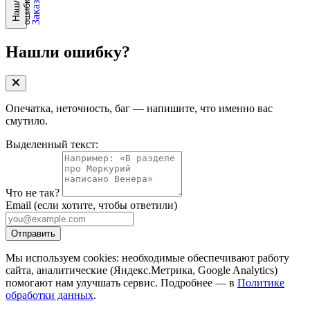
?
Н
а
ш
л
и
о
ш
и
б
к
у
Нашли ошибку?
Опечатка, неточность, баг — напишите, что именно вас
смутило.
Выделенный текст:
Что не так?
Email
(если хотите, чтобы ответили)
Отправить
Мы используем cookies: необходимые обеспечивают работу
сайта, аналитические (Яндекс.Метрика, Google Analytics)
помогают нам улучшать сервис. Подробнее — в
Политике
обработки данных
.