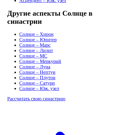
Асцендент – Юж. узел
Другие аспекты Солнце в
синастрии
Солнце – Хирон
Солнце – Юпитер
Солнце – Марс
Солнце – Лилит
Солнце – MC
Солнце – Меркурий
Солнце – Луна
Солнце – Нептун
Солнце – Плутон
Солнце – Сатурн
Солнце – Юж. узел
Рассчитать свою синастрию