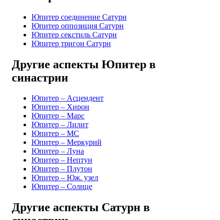
Юпитер соединение Сатурн
Юпитер оппозиция Сатурн
Юпитер секстиль Сатурн
Юпитер тригон Сатурн
Другие аспекты Юпитер в
синастрии
Юпитер – Асцендент
Юпитер – Хирон
Юпитер – Марс
Юпитер – Лилит
Юпитер – MC
Юпитер – Меркурий
Юпитер – Луна
Юпитер – Нептун
Юпитер – Плутон
Юпитер – Юж. узел
Юпитер – Солнце
Другие аспекты Сатурн в