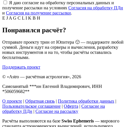
Я даю согласие на обработку персональных данных и
получение рассылки на условиях
Согласия на обработку ПДн
и
Согласия на получение рассылки
.
E
J
A
G
C
L
I
K
B
H
Понравился расчёт?
Отправьте проекту трин от Юпитера 🙂 — поддержите любой
суммой. Деньги идут на серверы и вычисления, разработку
новых инструментов и на то, чтобы расчёты оставались
бесплатными.
Поддержать проект
©
«Astro — расчётная астрология», 2026
Самозанятый ***ин Евгений Владимирович, ИНН
*506059682**
О проекте
|
Обратная связь
|
Политика обработки данных
|
Пользовательское соглашение
|
Оферта
|
Согласие на
обработку ПДн
|
Согласие на рассылку
Расчёты выполняются на базе
Swiss Ephemeris
— мирового
стандарта астрономических вычислений, используемого