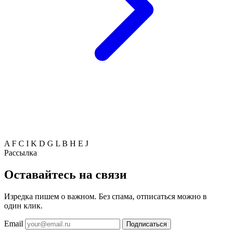
A
F
C
I
K
D
G
L
B
H
E
J
Рассылка
Оставайтесь на связи
Изредка пишем о важном. Без спама, отписаться можно в
один клик.
Email
Подписаться