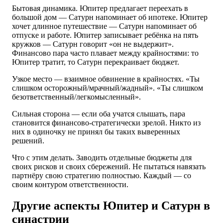
Бытовая динамика. Юпитер предлагает переехать в
большой дом — Сатурн напоминает об ипотеке. Юпитер
хочет длинное путешествие — Сатурн напоминает об
отпуске и работе. Юпитер записывает ребёнка на пять
кружков — Сатурн говорит «он не выдержит».
Финансово пара часто плавает между крайностями: то
Юпитер тратит, то Сатурн перекраивает бюджет.
Узкое место — взаимное обвинение в крайностях. «Ты
слишком осторожный/мрачный/жадный». «Ты слишком
безответственный/легкомысленный».
Сильная сторона — если оба учатся слышать, пара
становится финансово-стратегически зрелой. Никто из
них в одиночку не принял бы таких выверенных
решений.
Что с этим делать. Заводить отдельные бюджеты для
своих рисков и своих сбережений. Не пытаться навязать
партнёру свою стратегию полностью. Каждый — со
своим контуром ответственности.
Другие аспекты Юпитер и Сатурн в
синастрии