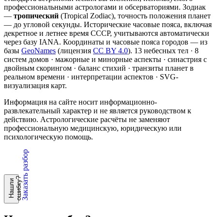
профессиональными астрологами и обсерваториями. Зодиак
—
тропический
(Tropical Zodiac), точность положения планет
— до угловой секунды. Исторические часовые пояса, включая
декретное и летнее время СССР, учитываются автоматически
через базу IANA. Координаты и часовые пояса городов — из
базы
GeoNames
(лицензия
CC BY 4.0
). 13 небесных тел · 8
систем домов · мажорные и минорные аспекты · синастрия с
двойным скорингом · баланс стихий · транзиты планет в
реальном времени · интерпретации аспектов · SVG-
визуализация карт.
Информация на сайте носит информационно-
развлекательный характер и не является руководством к
действию. Астрологические расчёты не заменяют
профессиональную медицинскую, юридическую или
психологическую помощь.
Заказать разбор
?
Н
а
ш
л
и
о
ш
и
б
к
у