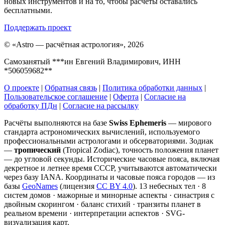
новых инструментов и на то, чтобы расчёты оставались
бесплатными.
Поддержать проект
©
«Astro — расчётная астрология», 2026
Самозанятый ***ин Евгений Владимирович, ИНН
*506059682**
О проекте
|
Обратная связь
|
Политика обработки данных
|
Пользовательское соглашение
|
Оферта
|
Согласие на
обработку ПДн
|
Согласие на рассылку
Расчёты выполняются на базе
Swiss Ephemeris
— мирового
стандарта астрономических вычислений, используемого
профессиональными астрологами и обсерваториями. Зодиак
—
тропический
(Tropical Zodiac), точность положения планет
— до угловой секунды. Исторические часовые пояса, включая
декретное и летнее время СССР, учитываются автоматически
через базу IANA. Координаты и часовые пояса городов — из
базы
GeoNames
(лицензия
CC BY 4.0
). 13 небесных тел · 8
систем домов · мажорные и минорные аспекты · синастрия с
двойным скорингом · баланс стихий · транзиты планет в
реальном времени · интерпретации аспектов · SVG-
визуализация карт.