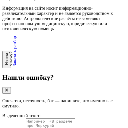
Информация на сайте носит информационно-
развлекательный характер и не является руководством к
действию. Астрологические расчёты не заменяют
профессиональную медицинскую, юридическую или
психологическую помощь.
Заказать разбор
?
Н
а
ш
л
и
о
ш
и
б
к
у
Нашли ошибку?
Опечатка, неточность, баг — напишите, что именно вас
смутило.
Выделенный текст: