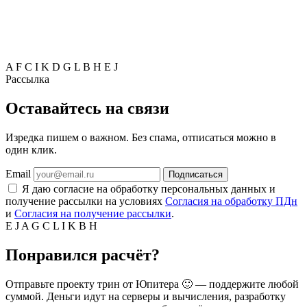
A
F
C
I
K
D
G
L
B
H
E
J
Рассылка
Оставайтесь на связи
Изредка пишем о важном. Без спама, отписаться можно в
один клик.
Email
Подписаться
Я даю согласие на обработку персональных данных и
получение рассылки на условиях
Согласия на обработку ПДн
и
Согласия на получение рассылки
.
E
J
A
G
C
L
I
K
B
H
Понравился расчёт?
Отправьте проекту трин от Юпитера 🙂 — поддержите любой
суммой. Деньги идут на серверы и вычисления, разработку