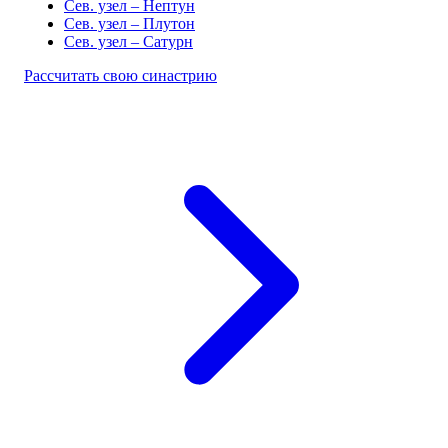
Сев. узел – Нептун
Сев. узел – Плутон
Сев. узел – Сатурн
Рассчитать свою синастрию