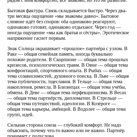
рядом с ним комфортно, всё знакомо, но это не развитие.
Бытовая фактура. Связь складывается быстро. Через два-
три месяца ощущение «мы знакомы давно». Бытовое
слияние идёт без споров: оба одинаково реагируют,
одинаково готовят, одинаково отдыхают. Через год —
иногда ощущение «мы как братья и сёстры». Эротическое
напряжение гаснет первым.
Знак Солнца окрашивает «прошлое» партнёра с узлом. В
Раке — общая семейная память, иногда буквально
похожие родители. В Скорпионе — общая тема прошлых
кризисов, психологических травм. В Овне — общая тема
конфронтаций, спортивного опыта. В Рыбах — общая
тема созависимостей, духовного поиска. В Льве — общая
тема публичности, тщеславия. В Тельце — общая тема
накопления, ремесла. В Близнецах — общая тема учёбы,
обмена. В Деве — общая тема перфекционизма. В Весах
— общая тема партнёрств, дипломатии. В Стрельце —
общая тема путешествий, идеологии. В Козероге —
общая тема карьеры, амбиций. В Водолее — общая тема
групп, идей.
Сильная сторона союза — глубокий комфорт. Не надо
объяснять, почему что-то важно или не важно. Партнёр
понимает с полуслова.