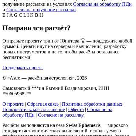
получение рассылки на условиях
Согласия на обработку ПДн
и
Согласия на получение рассылки
.
E
J
A
G
C
L
I
K
B
H
Понравился расчёт?
Отправьте проекту трин от Юпитера 🙂 — поддержите любой
суммой. Деньги идут на серверы и вычисления, разработку
новых инструментов и на то, чтобы расчёты оставались
бесплатными.
Поддержать проект
©
«Astro — расчётная астрология», 2026
Самозанятый ***ин Евгений Владимирович, ИНН
*506059682**
О проекте
|
Обратная связь
|
Политика обработки данных
|
Пользовательское соглашение
|
Оферта
|
Согласие на
обработку ПДн
|
Согласие на рассылку
Расчёты выполняются на базе
Swiss Ephemeris
— мирового
стандарта астрономических вычислений, используемого