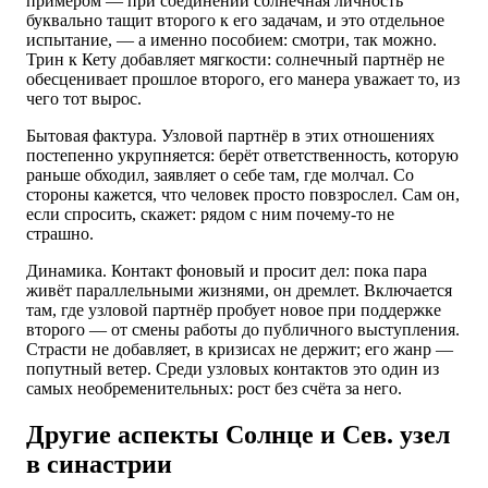
примером — при соединении солнечная личность
буквально тащит второго к его задачам, и это отдельное
испытание, — а именно пособием: смотри, так можно.
Трин к Кету добавляет мягкости: солнечный партнёр не
обесценивает прошлое второго, его манера уважает то, из
чего тот вырос.
Бытовая фактура. Узловой партнёр в этих отношениях
постепенно укрупняется: берёт ответственность, которую
раньше обходил, заявляет о себе там, где молчал. Со
стороны кажется, что человек просто повзрослел. Сам он,
если спросить, скажет: рядом с ним почему-то не
страшно.
Динамика. Контакт фоновый и просит дел: пока пара
живёт параллельными жизнями, он дремлет. Включается
там, где узловой партнёр пробует новое при поддержке
второго — от смены работы до публичного выступления.
Страсти не добавляет, в кризисах не держит; его жанр —
попутный ветер. Среди узловых контактов это один из
самых необременительных: рост без счёта за него.
Другие аспекты Солнце и Сев. узел
в синастрии