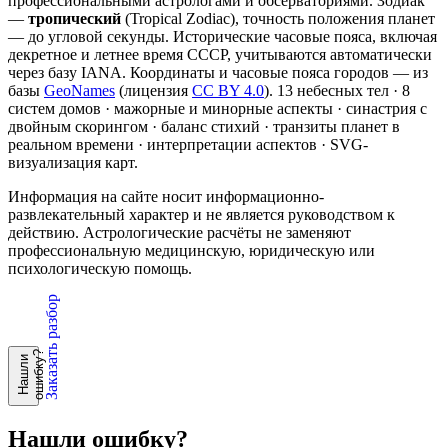
профессиональными астрологами и обсерваториями. Зодиак
—
тропический
(Tropical Zodiac), точность положения планет
— до угловой секунды. Исторические часовые пояса, включая
декретное и летнее время СССР, учитываются автоматически
через базу IANA. Координаты и часовые пояса городов — из
базы
GeoNames
(лицензия
CC BY 4.0
). 13 небесных тел · 8
систем домов · мажорные и минорные аспекты · синастрия с
двойным скорингом · баланс стихий · транзиты планет в
реальном времени · интерпретации аспектов · SVG-
визуализация карт.
Информация на сайте носит информационно-
развлекательный характер и не является руководством к
действию. Астрологические расчёты не заменяют
профессиональную медицинскую, юридическую или
психологическую помощь.
Заказать разбор
?
Н
а
ш
л
и
о
ш
и
б
к
у
Нашли ошибку?