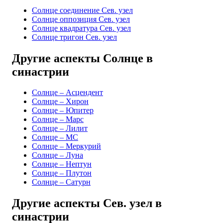
Солнце соединение Сев. узел
Солнце оппозиция Сев. узел
Солнце квадратура Сев. узел
Солнце тригон Сев. узел
Другие аспекты Солнце в
синастрии
Солнце – Асцендент
Солнце – Хирон
Солнце – Юпитер
Солнце – Марс
Солнце – Лилит
Солнце – MC
Солнце – Меркурий
Солнце – Луна
Солнце – Нептун
Солнце – Плутон
Солнце – Сатурн
Другие аспекты Сев. узел в
синастрии