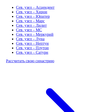
Сев. узел – Асцендент
Сев. узел – Хирон
Сев. узел – Юпитер
Сев. узел – Марс
Сев. узел – Лилит
Сев. узел – MC
Сев. узел – Меркурий
Сев. узел – Луна
Сев. узел – Нептун
Сев. узел – Плутон
Сев. узел – Сатурн
Рассчитать свою синастрию