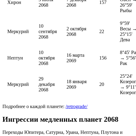
Хирон
157
2068
2068
26°59'
Рыбы
9°59'
10
2 октября
Весы 
Меркурий
сентября
22
2068
25°15'
2068
Дева
10
8°45' Р
16 марта
Нептун
октября
156
→ 5°56'
2069
2068
Рак
25°24'
29
18 января
Козеро
Меркурий
декабря
20
2069
→ 9°11'
2068
Козеро
Подробнее о каждой планете:
/retrograde/
Ингрессии медленных планет 2068
Переходы Юпитера, Сатурна, Урана, Нептуна, Плутона и