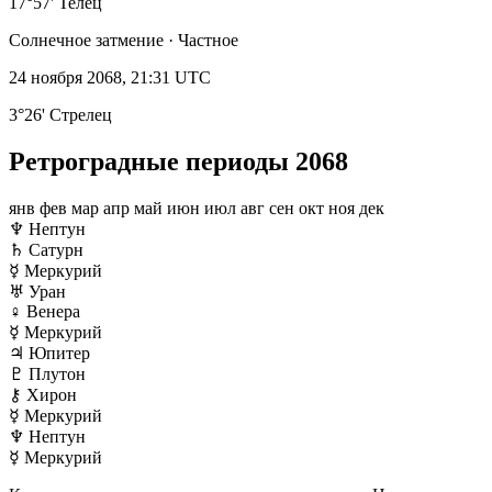
17°57' Телец
Солнечное затмение · Частное
24 ноября 2068, 21:31 UTC
3°26' Стрелец
Ретроградные периоды 2068
янв
фев
мар
апр
май
июн
июл
авг
сен
окт
ноя
дек
♆
Нептун
♄
Сатурн
☿
Меркурий
♅
Уран
♀
Венера
☿
Меркурий
♃
Юпитер
♇
Плутон
⚷
Хирон
☿
Меркурий
♆
Нептун
☿
Меркурий