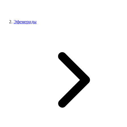
Эфемериды