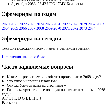
8 декабря 2068, 23:42 UTC
17°43' Близнецы
Эфемериды по годам
2020
2021
2022
2023
2024
2025
2026
2027
2028
2029
2062
2063
2064
2065
2066
2067
2068
2069
2070
2071
2072
2073
2074
Эфемериды на сегодня
Текущие положения всех планет в реальном времени.
Положения планет сейчас
Часто задаваемые вопросы
Какие астрологические события произошли в 2068 году?
+
Что такое ингрессия планеты?
+
Откуда берутся даты на странице?
+
Где посмотреть точные позиции планет день за днём в 2068
году?
+
A
F
C
I
K
D
G
L
B
H
E
J
Рассылка