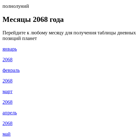
полнолуний
Месяцы 2068 года
Перейдите к любому месяцу для получения таблицы дневных
позиций планет
январь
2068
февраль
2068
март
2068
апрель
2068
май