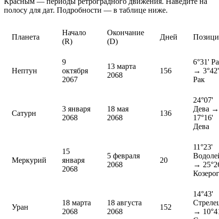
Красным — периоды ретроградного движения. Наведите на
полосу для дат. Подробности — в таблице ниже.
Начало
Окончание
Планета
Дней
Позиц
(R)
(D)
9
6°31' Р
13 марта
Нептун
октября
156
→ 3°42'
2068
2067
Рак
24°07'
3 января
18 мая
Дева →
Сатурн
136
2068
2068
17°16'
Дева
11°23'
15
5 февраля
Водоле
Меркурий
января
20
2068
→ 25°2
2068
Козеро
14°43'
18 марта
18 августа
Стреле
Уран
152
2068
2068
→ 10°4