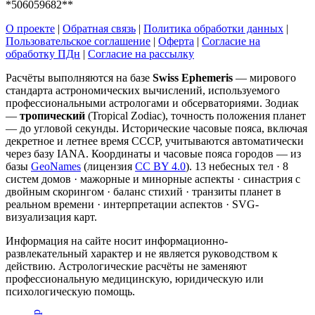
*506059682**
О проекте
|
Обратная связь
|
Политика обработки данных
|
Пользовательское соглашение
|
Оферта
|
Согласие на
обработку ПДн
|
Согласие на рассылку
Расчёты выполняются на базе
Swiss Ephemeris
— мирового
стандарта астрономических вычислений, используемого
профессиональными астрологами и обсерваториями. Зодиак
—
тропический
(Tropical Zodiac), точность положения планет
— до угловой секунды. Исторические часовые пояса, включая
декретное и летнее время СССР, учитываются автоматически
через базу IANA. Координаты и часовые пояса городов — из
базы
GeoNames
(лицензия
CC BY 4.0
). 13 небесных тел · 8
систем домов · мажорные и минорные аспекты · синастрия с
двойным скорингом · баланс стихий · транзиты планет в
реальном времени · интерпретации аспектов · SVG-
визуализация карт.
Информация на сайте носит информационно-
развлекательный характер и не является руководством к
действию. Астрологические расчёты не заменяют
профессиональную медицинскую, юридическую или
психологическую помощь.