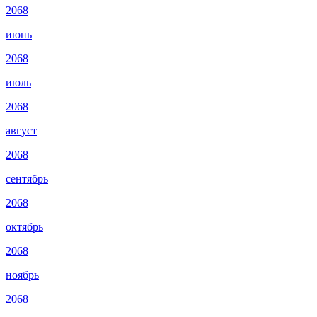
2068
июнь
2068
июль
2068
август
2068
сентябрь
2068
октябрь
2068
ноябрь
2068