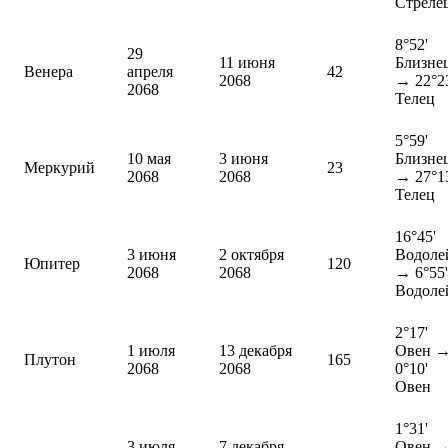
Стреле
8°52'
29
11 июня
Близне
Венера
апреля
42
2068
→ 22°2
2068
Телец
5°59'
10 мая
3 июня
Близне
Меркурий
23
2068
2068
→ 27°1
Телец
16°45'
3 июня
2 октября
Водоле
Юпитер
120
2068
2068
→ 6°55'
Водоле
2°17'
1 июля
13 декабря
Овен 
Плутон
165
2068
2068
0°10'
Овен
1°31'
3 июля
7 декабря
Овен 