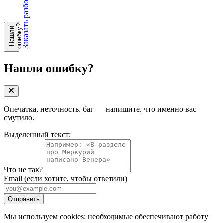
Заказать разбор
?
Н
а
ш
л
и
о
ш
и
б
к
у
Нашли ошибку?
Опечатка, неточность, баг — напишите, что именно вас
смутило.
Выделенный текст:
Что не так?
Email
(если хотите, чтобы ответили)
Отправить
Мы используем cookies: необходимые обеспечивают работу