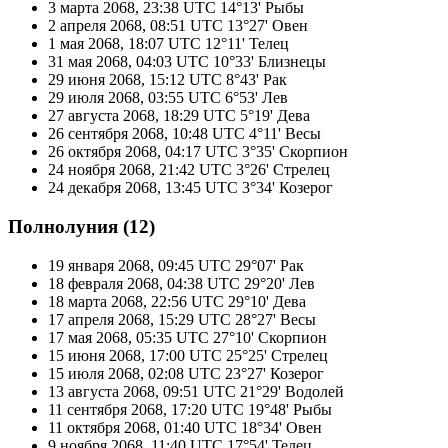
3 марта 2068, 23:38 UTC
14°13' Рыбы
2 апреля 2068, 08:51 UTC
13°27' Овен
1 мая 2068, 18:07 UTC
12°11' Телец
31 мая 2068, 04:03 UTC
10°33' Близнецы
29 июня 2068, 15:12 UTC
8°43' Рак
29 июля 2068, 03:55 UTC
6°53' Лев
27 августа 2068, 18:29 UTC
5°19' Дева
26 сентября 2068, 10:48 UTC
4°11' Весы
26 октября 2068, 04:17 UTC
3°35' Скорпион
24 ноября 2068, 21:42 UTC
3°26' Стрелец
24 декабря 2068, 13:45 UTC
3°34' Козерог
Полнолуния (12)
19 января 2068, 09:45 UTC
29°07' Рак
18 февраля 2068, 04:38 UTC
29°20' Лев
18 марта 2068, 22:56 UTC
29°10' Дева
17 апреля 2068, 15:29 UTC
28°27' Весы
17 мая 2068, 05:35 UTC
27°10' Скорпион
15 июня 2068, 17:00 UTC
25°25' Стрелец
15 июля 2068, 02:08 UTC
23°27' Козерог
13 августа 2068, 09:51 UTC
21°29' Водолей
11 сентября 2068, 17:20 UTC
19°48' Рыбы
11 октября 2068, 01:40 UTC
18°34' Овен
9 ноября 2068, 11:40 UTC
17°54' Телец