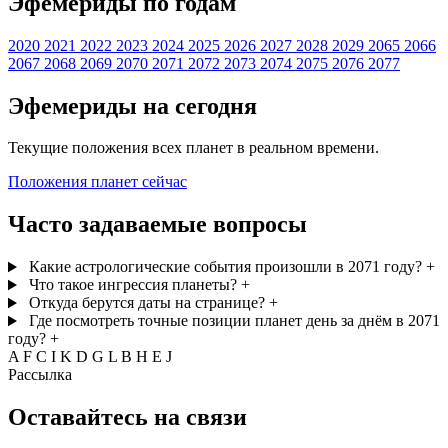
Эфемериды по годам
2020
2021
2022
2023
2024
2025
2026
2027
2028
2029
2065
2066
2067
2068
2069
2070
2071
2072
2073
2074
2075
2076
2077
Эфемериды на сегодня
Текущие положения всех планет в реальном времени.
Положения планет сейчас
Часто задаваемые вопросы
Какие астрологические события произошли в 2071 году?
+
Что такое ингрессия планеты?
+
Откуда берутся даты на странице?
+
Где посмотреть точные позиции планет день за днём в 2071
году?
+
A
F
C
I
K
D
G
L
B
H
E
J
Рассылка
Оставайтесь на связи