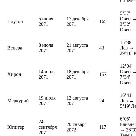
Стреле
5°37'
5 июля
17 декабря
Овен 
Плутон
165
2071
2071
3°32'
Овен
15°38'
8 июля
21 августа
Венера
43
Лев →
2071
2071
29°10' 
12°04'
14 июля
18 декабря
Овен 
Хирон
157
2071
2071
7°34'
Овен
16°41'
19 июля
12 августа
Меркурий
24
Лев →
2071
2071
5°19' Л
6°05'
24
20 января
Близне
Юпитер
сентября
117
2072
→ 26°0
2071
Телец