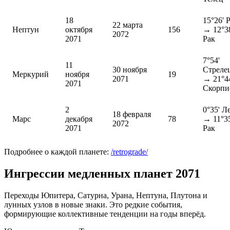
18
15°26' 
22 марта
Нептун
октября
156
→ 12°3
2072
2071
Рак
7°54'
11
30 ноября
Стреле
Меркурий
ноября
19
2071
→ 21°4
2071
Скорпи
2
0°35' Л
18 февраля
Марс
декабря
78
→ 11°35
2072
2071
Рак
Подробнее о каждой планете:
/retrograde/
Ингрессии медленных планет 2071
Переходы Юпитера, Сатурна, Урана, Нептуна, Плутона и
лунных узлов в новые знаки. Это редкие события,
формирующие коллективные тенденции на годы вперёд.