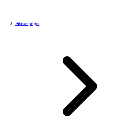
Эфемериды