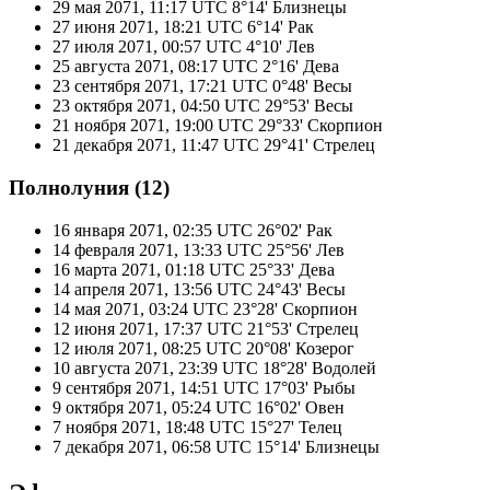
29 мая 2071, 11:17 UTC
8°14' Близнецы
27 июня 2071, 18:21 UTC
6°14' Рак
27 июля 2071, 00:57 UTC
4°10' Лев
25 августа 2071, 08:17 UTC
2°16' Дева
23 сентября 2071, 17:21 UTC
0°48' Весы
23 октября 2071, 04:50 UTC
29°53' Весы
21 ноября 2071, 19:00 UTC
29°33' Скорпион
21 декабря 2071, 11:47 UTC
29°41' Стрелец
Полнолуния (12)
16 января 2071, 02:35 UTC
26°02' Рак
14 февраля 2071, 13:33 UTC
25°56' Лев
16 марта 2071, 01:18 UTC
25°33' Дева
14 апреля 2071, 13:56 UTC
24°43' Весы
14 мая 2071, 03:24 UTC
23°28' Скорпион
12 июня 2071, 17:37 UTC
21°53' Стрелец
12 июля 2071, 08:25 UTC
20°08' Козерог
10 августа 2071, 23:39 UTC
18°28' Водолей
9 сентября 2071, 14:51 UTC
17°03' Рыбы
9 октября 2071, 05:24 UTC
16°02' Овен
7 ноября 2071, 18:48 UTC
15°27' Телец
7 декабря 2071, 06:58 UTC
15°14' Близнецы