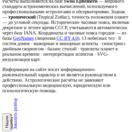
Расчёты выполняются на базе
Swiss Ephemeris
— мирового
стандарта астрономических вычислений, используемого
профессиональными астрологами и обсерваториями. Зодиак
—
тропический
(Tropical Zodiac), точность положения планет
— до угловой секунды. Исторические часовые пояса, включая
декретное и летнее время СССР, учитываются автоматически
через базу IANA. Координаты и часовые пояса городов — из
базы
GeoNames
(лицензия
CC BY 4.0
). 13 небесных тел · 8
систем домов · мажорные и минорные аспекты · синастрия с
двойным скорингом · баланс стихий · транзиты планет в
реальном времени · интерпретации аспектов · SVG-
визуализация карт.
Информация на сайте носит информационно-
развлекательный характер и не является руководством к
действию. Астрологические расчёты не заменяют
профессиональную медицинскую, юридическую или
психологическую помощь.
Заказать разбор
?
Н
а
ш
л
и
о
ш
и
б
к
у