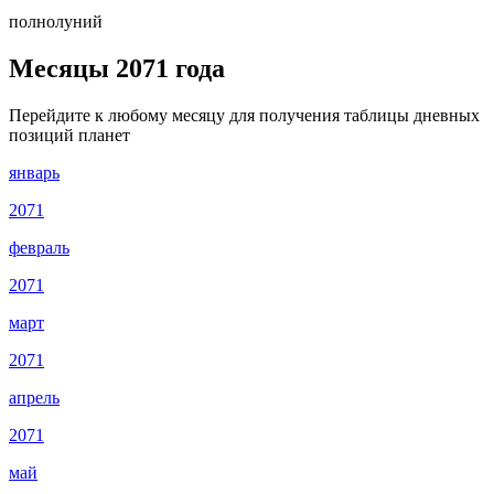
полнолуний
Месяцы 2071 года
Перейдите к любому месяцу для получения таблицы дневных
позиций планет
январь
2071
февраль
2071
март
2071
апрель
2071
май