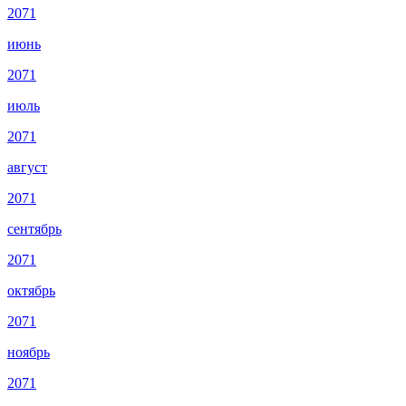
2071
июнь
2071
июль
2071
август
2071
сентябрь
2071
октябрь
2071
ноябрь
2071