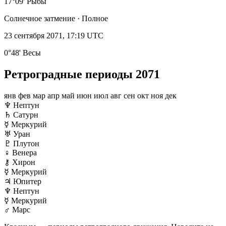
17°09' Рыбы
Солнечное затмение · Полное
23 сентября 2071, 17:19 UTC
0°48' Весы
Ретроградные периоды 2071
янв
фев
мар
апр
май
июн
июл
авг
сен
окт
ноя
дек
♆
Нептун
♄
Сатурн
☿
Меркурий
♅
Уран
♇
Плутон
♀
Венера
⚷
Хирон
☿
Меркурий
♃
Юпитер
♆
Нептун
☿
Меркурий
♂
Марс