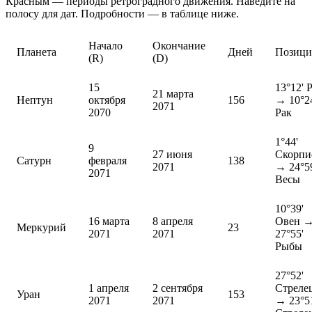
Красным — периоды ретроградного движения. Наведите на
полосу для дат. Подробности — в таблице ниже.
Начало
Окончание
Планета
Дней
Позиц
(R)
(D)
15
13°12' 
21 марта
Нептун
октября
156
→ 10°2
2071
2070
Рак
1°44'
9
27 июня
Скорпи
Сатурн
февраля
138
2071
→ 24°5
2071
Весы
10°39'
16 марта
8 апреля
Овен 
Меркурий
23
2071
2071
27°55'
Рыбы
27°52'
1 апреля
2 сентября
Стреле
Уран
153
2071
2071
→ 23°5