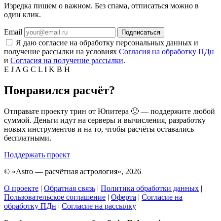
Изредка пишем о важном. Без спама, отписаться можно в
один клик.
Email
Подписаться
Я даю согласие на обработку персональных данных и
получение рассылки на условиях
Согласия на обработку ПДн
и
Согласия на получение рассылки
.
E
J
A
G
C
L
I
K
B
H
Понравился расчёт?
Отправьте проекту трин от Юпитера 🙂 — поддержите любой
суммой. Деньги идут на серверы и вычисления, разработку
новых инструментов и на то, чтобы расчёты оставались
бесплатными.
Поддержать проект
©
«Astro — расчётная астрология», 2026
О проекте
|
Обратная связь
|
Политика обработки данных
|
Пользовательское соглашение
|
Оферта
|
Согласие на
обработку ПДн
|
Согласие на рассылку