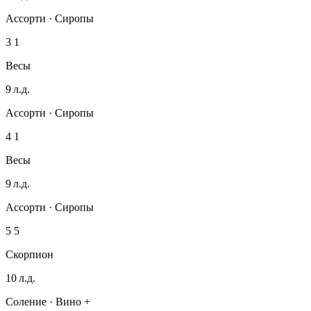
Ассорти · Сиропы
3
1
Весы
9 л.д.
Ассорти · Сиропы
4
1
Весы
9 л.д.
Ассорти · Сиропы
5
5
Скорпион
10 л.д.
Соление · Вино +