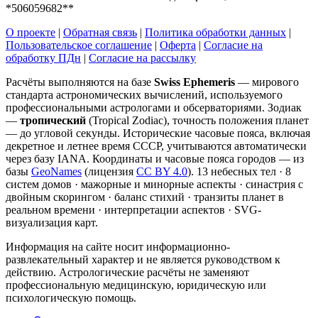
*506059682**
О проекте
|
Обратная связь
|
Политика обработки данных
|
Пользовательское соглашение
|
Оферта
|
Согласие на
обработку ПДн
|
Согласие на рассылку
Расчёты выполняются на базе
Swiss Ephemeris
— мирового
стандарта астрономических вычислений, используемого
профессиональными астрологами и обсерваториями. Зодиак
—
тропический
(Tropical Zodiac), точность положения планет
— до угловой секунды. Исторические часовые пояса, включая
декретное и летнее время СССР, учитываются автоматически
через базу IANA. Координаты и часовые пояса городов — из
базы
GeoNames
(лицензия
CC BY 4.0
). 13 небесных тел · 8
систем домов · мажорные и минорные аспекты · синастрия с
двойным скорингом · баланс стихий · транзиты планет в
реальном времени · интерпретации аспектов · SVG-
визуализация карт.
Информация на сайте носит информационно-
развлекательный характер и не является руководством к
действию. Астрологические расчёты не заменяют
профессиональную медицинскую, юридическую или
психологическую помощь.