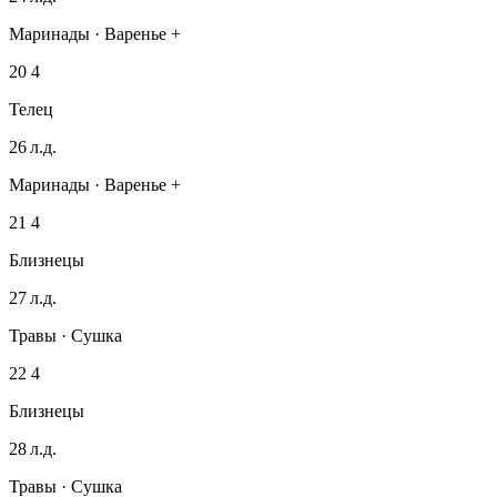
Маринады · Варенье +
20
4
Телец
26 л.д.
Маринады · Варенье +
21
4
Близнецы
27 л.д.
Травы · Сушка
22
4
Близнецы
28 л.д.
Травы · Сушка