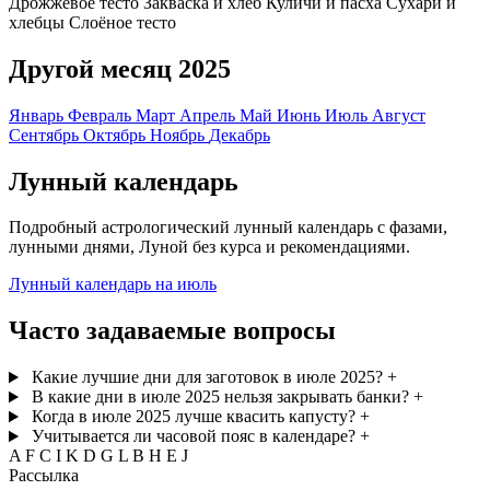
Дрожжевое тесто
Закваска и хлеб
Куличи и пасха
Сухари и
хлебцы
Слоёное тесто
Другой месяц 2025
Январь
Февраль
Март
Апрель
Май
Июнь
Июль
Август
Сентябрь
Октябрь
Ноябрь
Декабрь
Лунный календарь
Подробный астрологический лунный календарь с фазами,
лунными днями, Луной без курса и рекомендациями.
Лунный календарь на июль
Часто задаваемые вопросы
Какие лучшие дни для заготовок в июле 2025?
+
В какие дни в июле 2025 нельзя закрывать банки?
+
Когда в июле 2025 лучше квасить капусту?
+
Учитывается ли часовой пояс в календаре?
+
A
F
C
I
K
D
G
L
B
H
E
J
Рассылка