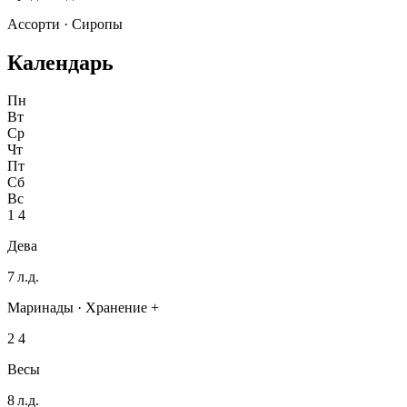
Ассорти · Сиропы
Календарь
Пн
Вт
Ср
Чт
Пт
Сб
Вс
1
4
Дева
7 л.д.
Маринады · Хранение +
2
4
Весы
8 л.д.