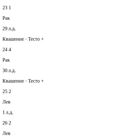
23
1
Рак
29 л.д.
Квашение · Тесто +
24
4
Рак
30 л.д.
Квашение · Тесто +
25
2
Лев
1 л.д.
26
2
Лев