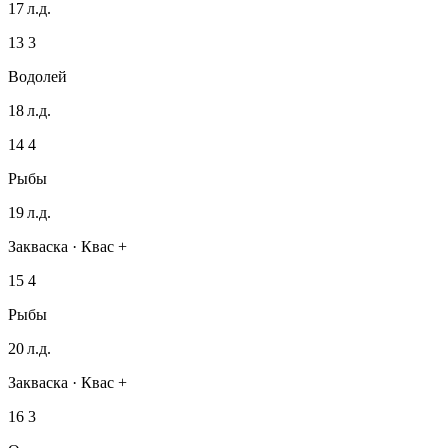
17 л.д.
13
3
Водолей
18 л.д.
14
4
Рыбы
19 л.д.
Закваска · Квас +
15
4
Рыбы
20 л.д.
Закваска · Квас +
16
3