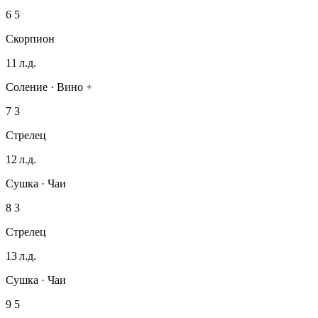
6
5
Скорпион
11 л.д.
Соление · Вино +
7
3
Стрелец
12 л.д.
Сушка · Чаи
8
3
Стрелец
13 л.д.
Сушка · Чаи
9
5