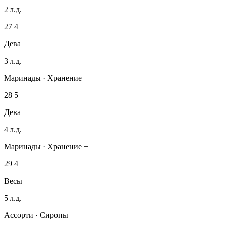
2 л.д.
27
4
Дева
3 л.д.
Маринады · Хранение +
28
5
Дева
4 л.д.
Маринады · Хранение +
29
4
Весы
5 л.д.
Ассорти · Сиропы