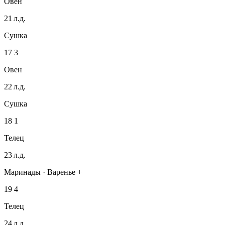
Овен
21 л.д.
Сушка
17
3
Овен
22 л.д.
Сушка
18
1
Телец
23 л.д.
Маринады · Варенье +
19
4
Телец
24 л.д.